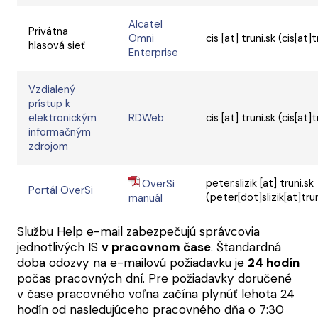
Alcatel
Privátna
Omni
cis
[at]
truni.sk
(cis[at]t
hlasová sieť
Enterprise
Vzdialený
prístup k
elektronickým
RDWeb
cis
[at]
truni.sk
(cis[at]t
informačným
zdrojom
peter.slizik
[at]
truni.sk
OverSi
Portál OverSi
(peter[dot]slizik[at]tru
manuál
Službu Help e-mail zabezpečujú správcovia
jednotlivých IS
v pracovnom čase
. Štandardná
doba odozvy na e-mailovú požiadavku je
24 hodín
počas pracovných dní. Pre požiadavky doručené
v čase pracovného voľna začína plynúť lehota 24
hodín od nasledujúceho pracovného dňa o 7:30