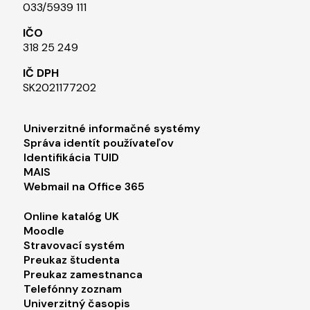
033/5939 111​
IČO
318 25 249
IČ DPH
SK2021177202​
Footer menu 1
Univerzitné informačné systémy
Správa identít používateľov
Identifikácia TUID
MAIS
Webmail na Office 365
Footer menu 2
Online katalóg UK
Moodle
Stravovací systém
Preukaz študenta
Preukaz zamestnanca
Telefónny zoznam
Univerzitný časopis