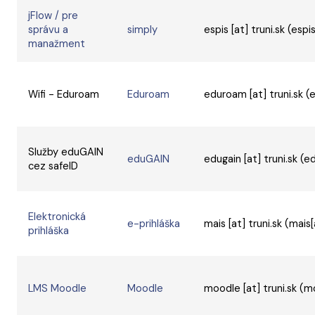
jFlow / pre
správu a
simply
espis
[at]
truni.sk
(espis
manažment
Wifi - Eduroam
Eduroam
eduroam
[at]
truni.sk
(e
Služby eduGAIN
eduGAIN
edugain
[at]
truni.sk
(ed
cez safeID
Elektronická
e-prihláška
mais
[at]
truni.sk
(mais[
prihláška
LMS Moodle
Moodle
moodle
[at]
truni.sk
(mo