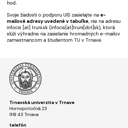
hod..
Svoje žiadosti o podporu UIS zasielajte na
e-
mailové adresy uvedené v tabuľke
, nie na adresu
infocis
[at]
truni.sk
(infocis[at]truni[dot]sk)
, ktorá
slúži výhradne na zasielanie hromadných e-mailov
zamestnancom a študentom TU v Trnave.
Trnavská univerzita v Trnave
Hornopotočná 23
918 43 Trnava
telefón