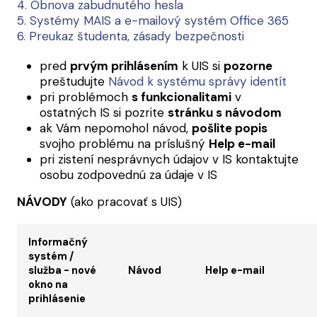
4. Obnova zabudnutého hesla
5. Systémy MAIS a e-mailový systém Office 365
6. Preukaz študenta, zásady bezpečnosti
pred
prvým prihlásením
k UIS si
pozorne
preštudujte
Návod k systému správy identít
pri problémoch
s funkcionalitami
v
ostatných IS si pozrite
stránku s návodom
ak Vám nepomohol návod,
pošlite popis
svojho problému na príslušný
Help e-mail
pri zistení nesprávnych údajov v IS kontaktujte
osobu zodpovednú za údaje v IS
NÁVODY
(ako pracovať s UIS)
Informačný
systém /
služba - nové
Návod
Help e-mail
okno na
prihlásenie