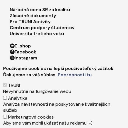
Footer menu 3
Národná cena SR za kvalitu
Zásadné dokumenty
Pro TRUNI Activity
Centrum podpory študentov
Univerzita tretieho veku
Footer menu 4
E-shop
Facebook
Instagram
X
Používame cookies na lepší používateľský zážitok.
LinkedIn
Ďakujeme za váš súhlas.
Podrobnosti tu
.
Youtube
Spotify
TRUNI
TikTok
Nevyhnutné na fungovanie webu
Analytika
Analýza návštevnosti na poskytovanie kvalitnejších
Päta
Správca obsahu
služieb
Technická podpora
Marketingové cookies
Vyhlásenie o prístupnosti
Aby sme vám mohli ukázať našu reklamu :-)
Ochrana osobných údajov