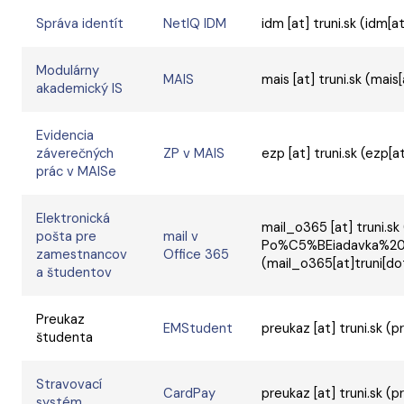
Správa identít
NetIQ IDM
idm
[at]
truni.sk
(idm[at
Modulárny
MAIS
mais
[at]
truni.sk
(mais[
akademický IS
Evidencia
záverečných
ZP v MAIS
ezp
[at]
truni.sk
(ezp[at
prác v MAISe
Elektronická
mail_o365
[at]
truni.sk
pošta pre
mail v
Po%C5%BEiadavka%20
zamestnancov
Office 365
(mail_o365[at]truni[do
a študentov
Preukaz
EMStudent
preukaz
[at]
truni.sk
(pr
študenta
Stravovací
CardPay
preukaz
[at]
truni.sk
(pr
systém