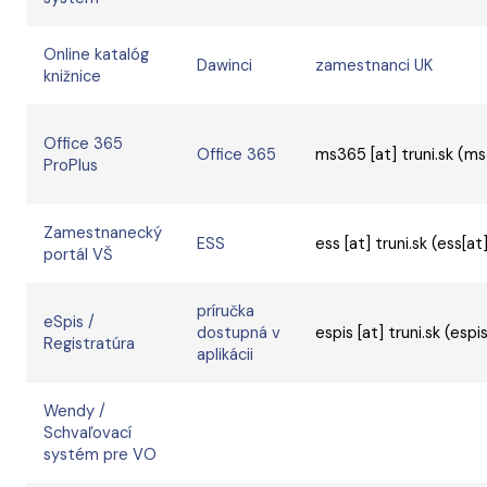
Online katalóg
Dawinci
zamestnanci UK
knižnice
Office 365
Office 365
ms365
[at]
truni.sk
(ms3
ProPlus
Zamestnanecký
ESS
ess
[at]
truni.sk
(ess[at]
portál VŠ
príručka
eSpis /
dostupná v
espis
[at]
truni.sk
(espis
Registratúra
aplikácii
Wendy /
Schvaľovací
systém pre VO