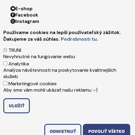
Footer menu 4
E-shop
Facebook
Instagram
X
Používame cookies na lepší používateľský zážitok.
LinkedIn
Ďakujeme za váš súhlas.
Podrobnosti tu
.
Youtube
Spotify
TRUNI
TikTok
Nevyhnutné na fungovanie webu
Analytika
Analýza návštevnosti na poskytovanie kvalitnejších
Päta
Správca obsahu
služieb
Technická podpora
Marketingové cookies
Vyhlásenie o prístupnosti
Aby sme vám mohli ukázať našu reklamu :-)
Ochrana osobných údajov
Cookies
ULOŽIŤ
Copyright ©2026 Trnavská univerzita v Trnave
,
ODMIETNUŤ SÚHLAS
Upraviť preferencie cookies
Created by
ActivIT s.r.o.
ODMIETNUŤ
POVOLIŤ VŠETKO