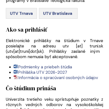
programy v Bratislave Teologická fakulta.
UTV Trnava
UTV Bratislava
Ako sa prihlásiť
Elektronické prihlášky na štúdium v Trnave
posielajte na adresu
utv
[at]
truni.sk
(utv[at]truni[dot]sk)
. Prihlášky zaslané iným
spôsobom nemusia byť akceptované.
Podmienky a priebeh štúdia
Prihláška UTV 2026-2027
Informácia o spracúvaní osobných údajov
Čo štúdium prináša
Univerzita tretieho veku sprístupňuje poznatky z
rôznych vedných odborov na vysokoškolskej