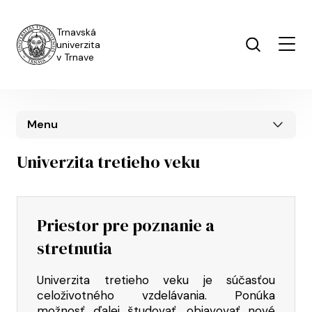
Skočiť na hlavný obsah
Trnavská
univerzita
v Trnave
Menu
Univerzita tretieho veku
Priestor pre poznanie a
stretnutia
Univerzita tretieho veku je súčasťou
celoživotného vzdelávania. Ponúka
možnosť ďalej študovať, objavovať nové