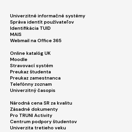
Footer menu 1
Univerzitné informačné systémy
Správa identít používateľov
Identifikácia TUID
MAIS
Webmail na Office 365
Footer menu 2
Online katalóg UK
Moodle
Stravovací systém
Preukaz študenta
Preukaz zamestnanca
Telefónny zoznam
Univerzitný časopis
Footer menu 3
Národná cena SR za kvalitu
Zásadné dokumenty
Pro TRUNI Activity
Centrum podpory študentov
Univerzita tretieho veku