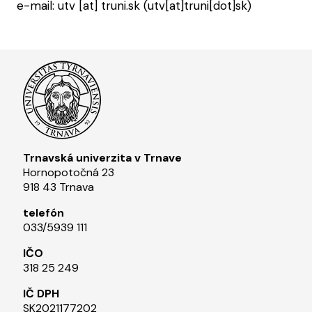
e-mail:
utv
[at]
truni.sk
(utv[at]truni[dot]sk)
Trnavská univerzita v Trnave
Hornopotočná 23
918 43 Trnava
telefón
033/5939 111​
IČO
318 25 249
IČ DPH
SK2021177202​