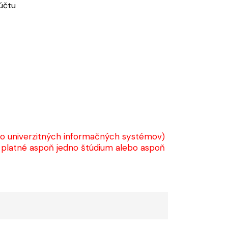
účtu
p do univerzitných informačných systémov)
e platné aspoň jedno štúdium alebo aspoň