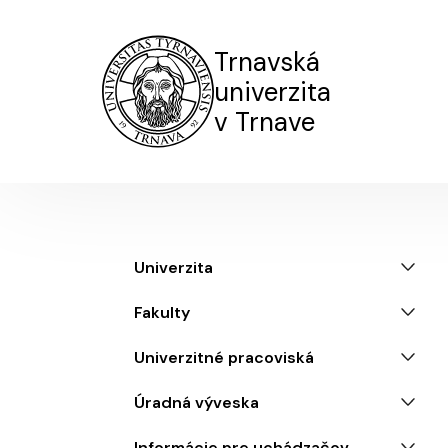
Trnavská
univerzita
v Trnave
Menu
Univerzita
Fakulty
Univerzitné pracoviská
Úradná výveska
Informácie pre uchádzačov