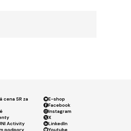
ter menu 3
Footer menu 4
á cena SR za
E-shop
Facebook
é
Instagram
enty
X
NI Activity
LinkedIn
m podpory
Youtube