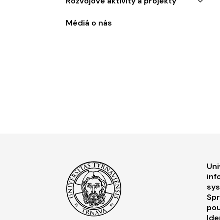
Rozvojové aktivity a projekty
Médiá o nás
F
Uni
inf
sy
Spr
pou
Ide