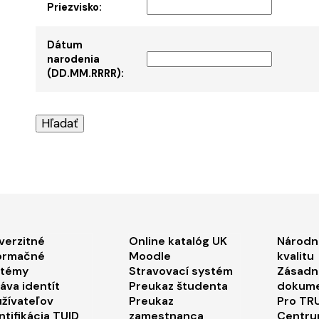
Priezvisko:
Dátum
narodenia
(DD.MM.RRRR):
ooter menu 1
Footer menu 2
Foo
verzitné
Online katalóg UK
Národn
ormačné
Moodle
kvalitu
stémy
Stravovací systém
Zásadn
áva identít
Preukaz študenta
dokum
žívateľov
Preukaz
Pro TRU
ntifikácia TUID
zamestnanca
Centru