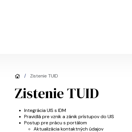
Skočiť na hlavný obsah
Zistenie TUID
Zistenie TUID
UIS menu
Integrácia UIS s IDM
Pravidlá pre vznik a zánik prístupov do UIS
Postup pre prácu s portálom
Aktualizácia kontaktných údajov