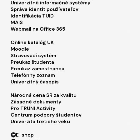
Footer menu 1
Univerzitné informačné systémy
Správa identít používateľov
Identifikácia TUID
MAIS
Webmail na Office 365
Footer menu 2
Online katalóg UK
Moodle
Stravovací systém
Preukaz študenta
Preukaz zamestnanca
Telefónny zoznam
Univerzitný časopis
Footer menu 3
Národná cena SR za kvalitu
Zásadné dokumenty
Pro TRUNI Activity
Centrum podpory študentov
Univerzita tretieho veku
Footer menu 4
E-shop