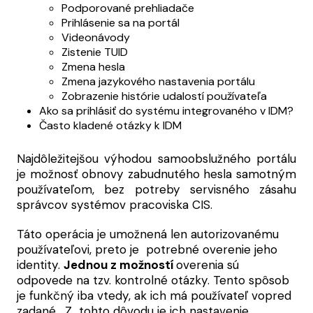
Podporované prehliadače
Prihlásenie sa na portál
Videonávody
Zistenie TUID
Zmena hesla
Zmena jazykového nastavenia portálu
Zobrazenie histórie udalostí používateľa
Ako sa prihlásiť do systému integrovaného v IDM?
Často kladené otázky k IDM
Najdôležitejšou výhodou samoobslužného portálu
je možnosť obnovy zabudnutého hesla samotným
používateľom, bez potreby servisného zásahu
správcov systémov pracoviska CIS.
Táto operácia je umožnená len autorizovanému
používateľovi, preto je potrebné overenie jeho
identity.
Jednou z možností
overenia sú
odpovede na tzv. kontrolné otázky. Tento spôsob
je funkčný iba vtedy, ak ich má používateľ vopred
zadané.
Z tohto dôvodu je ich nastavenie