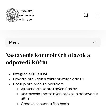
Skočiť na hlavný obsah
Trnavská
univerzita
v Trnave
Menu
Nastavenie kontrolných otázok a
odpovedí k účtu
UIS menu
Integrácia UIS s IDM
Pravidlá pre vznik a zánik prístupov do UIS
Postup pre prácu s portálom
Aktualizácia kontaktných údajov
Nastavenie kontrolných otázok a odpovedí k
účtu
Obnova zabudnutého hesla