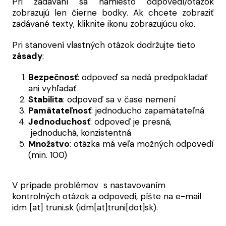
Pri zadávaní sa namiesto odpovedí/otázok
zobrazujú len čierne bodky. Ak chcete zobraziť
zadávané texty, kliknite ikonu zobrazujúcu oko.
Pri stanovení vlastných otázok dodržujte tieto
zásady
:
Bezpečnosť
: odpoveď sa nedá predpokladať
ani vyhľadať
Stabilita
: odpoveď sa v čase nemení
Pamätateľnosť
: jednoducho zapamätateľná
Jednoduchosť
: odpoveď je presná,
jednoduchá, konzistentná
Množstvo
: otázka má veľa možných odpovedí
(min. 100)
V prípade problémov
s nastavovaním
kontrolných otázok a odpovedí, píšte na e-mail
idm
[at]
truni.sk
(idm[at]truni[dot]sk)
.