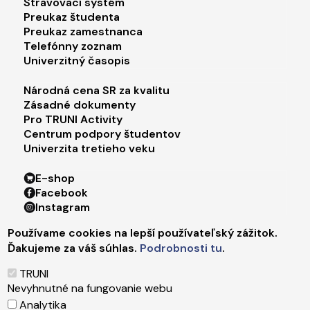
Stravovací systém
Preukaz študenta
Preukaz zamestnanca
Telefónny zoznam
Univerzitný časopis
Footer menu 3
Národná cena SR za kvalitu
Zásadné dokumenty
Pro TRUNI Activity
Centrum podpory študentov
Univerzita tretieho veku
Footer menu 4
E-shop
Facebook
Instagram
X
Používame cookies na lepší používateľský zážitok.
LinkedIn
Ďakujeme za váš súhlas.
Podrobnosti tu
.
Youtube
Spotify
TRUNI
TikTok
Nevyhnutné na fungovanie webu
Analytika