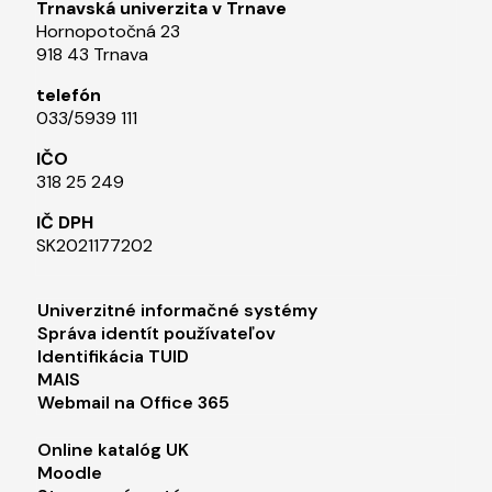
Trnavská univerzita v Trnave
Hornopotočná 23
918 43 Trnava
telefón
033/5939 111​
IČO
318 25 249
IČ DPH
SK2021177202​
Footer menu 1
Univerzitné informačné systémy
Správa identít používateľov
Identifikácia TUID
MAIS
Webmail na Office 365
Footer menu 2
Online katalóg UK
Moodle