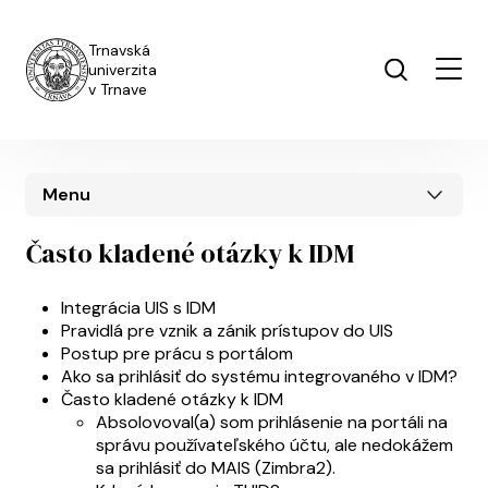
Skočiť na hlavný obsah
Trnavská
univerzita
v Trnave
Menu
Často kladené otázky k IDM
UIS menu
Integrácia UIS s IDM
Pravidlá pre vznik a zánik prístupov do UIS
Postup pre prácu s portálom
Ako sa prihlásiť do systému integrovaného v IDM?
Často kladené otázky k IDM
Absolovoval(a) som prihlásenie na portáli na
správu používateľského účtu, ale nedokážem
sa prihlásiť do MAIS (Zimbra2).