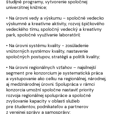
študijné programy, vytvorenie spoločnej
univerzitnej knižnice;
• Na úrovni vedy a výskumu – spoločné vedecko
výskumné a kreatívne aktivity, rozvoj špičkového
vedeckého tímu, spoločný vedecký a kreatívny
park, spoločné využívanie laboratórií;
• Na úrovni systému kvality - zosúladenie
vnútorných systémov kvality, nastavenie
spoločných postupov, stratégii a politík kvality;
• Na úrovni regionálnych vzťahov – najsilnejší
segment pre konzorcium je systematická práca
a vystupovanie ako celku na regionálnej, národnej,
aj medzinárodnej úrovni. Spolupráca v rámci
konzorcia umožní spoločne nastaviť priority
rozvoja regionálnej spolupráce a spoločné
zvyšovanie kapacity v oblasti služieb
pre študentov, podnikateľov a partnerov
z verejnej správy a samosprávy;