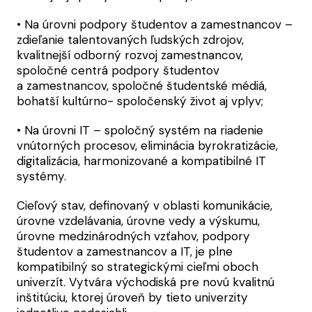
• Na úrovni podpory študentov a zamestnancov –
zdieľanie talentovaných ľudských zdrojov,
kvalitnejší odborný rozvoj zamestnancov,
spoločné centrá podpory študentov
a zamestnancov, spoločné študentské médiá,
bohatší kultúrno- spoločenský život aj vplyv;
• Na úrovni IT – spoločný systém na riadenie
vnútorných procesov, eliminácia byrokratizácie,
digitalizácia, harmonizované a kompatibilné IT
systémy.
Cieľový stav, definovaný v oblasti komunikácie,
úrovne vzdelávania, úrovne vedy a výskumu,
úrovne medzinárodných vzťahov, podpory
študentov a zamestnancov a IT, je plne
kompatibilný so strategickými cieľmi oboch
univerzít. Vytvára východiská pre novú kvalitnú
inštitúciu, ktorej úroveň by tieto univerzity