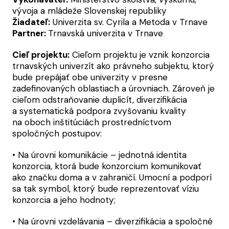
vývoja a mládeže Slovenskej republiky
Žiadateľ:
Univerzita sv. Cyrila a Metoda v Trnave
Partner:
Trnavská univerzita v Trnave
Cieľ projektu:
Cieľom projektu je vznik konzorcia
trnavských univerzít ako právneho subjektu, ktorý
bude prepájať obe univerzity v presne
zadefinovaných oblastiach a úrovniach. Zároveň je
cieľom odstraňovanie duplicít, diverzifikácia
a systematická podpora zvyšovaniu kvality
na oboch inštitúciách prostredníctvom
spoločných postupov:
• Na úrovni komunikácie – jednotná identita
konzorcia, ktorá bude konzorcium komunikovať
ako značku doma a v zahraničí. Umocní a podporí
sa tak symbol, ktorý bude reprezentovať víziu
konzorcia a jeho hodnoty;
• Na úrovni vzdelávania – diverzifikácia a spoločné