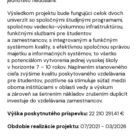
jednotlivo nedosiahli.
Výsledkom projektu bude fungujúci celok dvoch
univerzít so spoločnými študijnými programami,
spoločnou vedecko-výskumnou infraštruktúrou,
funkčnými službami pre študentov
a zamestnancov, s integrovaným a funkčným
systémom kvality, s efektívnou spoločnou správou
majetku a informačných systémov, to všetko
s potenciálom vytvorenia jednej vysokej školy
v horizonte 7 – 10 rokov. Naplnením stanoveného
cieľa zvýšime kvalitu poskytovaného vzdelávania
pre študentov, pozitívne sa stimuluje súťaž medzi
oboma inštitúciami v oblasti vedy a výskum
a zároveň sa šetrením nákladov zrušením duplicít
investuje do vzdelávania zamestnancov.
Výška poskytnutého príspevku:
22 210 291,41 €
Obdobie realizácie projektu:
07/2021 - 03/2026