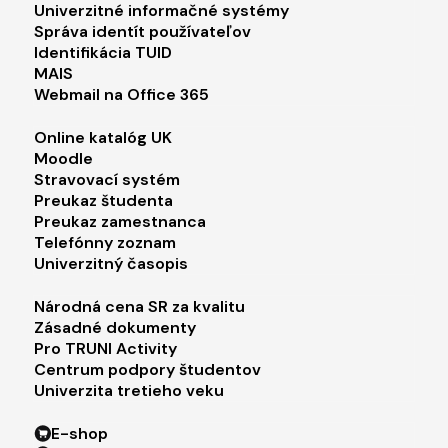
Footer menu 1
Univerzitné informačné systémy
Správa identít používateľov
Identifikácia TUID
MAIS
Webmail na Office 365
Footer menu 2
Online katalóg UK
Moodle
Stravovací systém
Preukaz študenta
Preukaz zamestnanca
Telefónny zoznam
Univerzitný časopis
Footer menu 3
Národná cena SR za kvalitu
Zásadné dokumenty
Pro TRUNI Activity
Centrum podpory študentov
Univerzita tretieho veku
Footer menu 4
E-shop