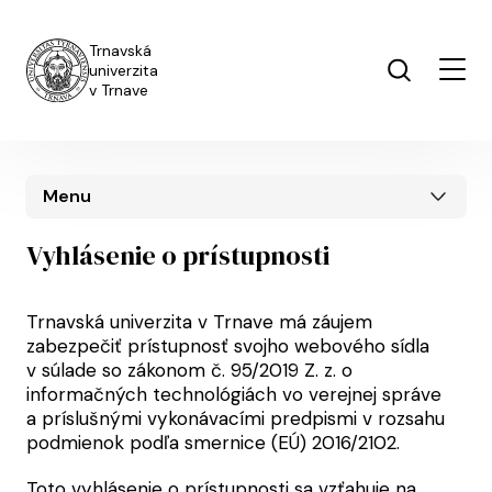
Skočiť na hlavný obsah
Trnavská
univerzita
v Trnave
Menu
Vyhlásenie o prístupnosti
Trnavská univerzita v Trnave má záujem
zabezpečiť prístupnosť svojho webového sídla
v súlade so zákonom č. 95/2019 Z. z. o
informačných technológiách vo verejnej správe
a príslušnými vykonávacími predpismi v rozsahu
podmienok podľa smernice (EÚ) 2016/2102.
Toto vyhlásenie o prístupnosti sa vzťahuje na