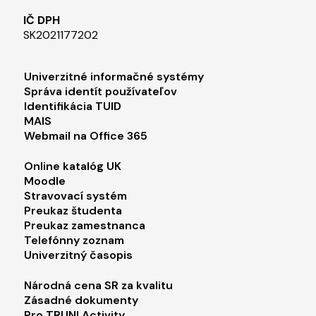
IČ DPH
SK2021177202​
Footer menu 1
Univerzitné informačné systémy
Správa identít používateľov
Identifikácia TUID
MAIS
Webmail na Office 365
Footer menu 2
Online katalóg UK
Moodle
Stravovací systém
Preukaz študenta
Preukaz zamestnanca
Telefónny zoznam
Univerzitný časopis
Footer menu 3
Národná cena SR za kvalitu
Zásadné dokumenty
Pro TRUNI Activity