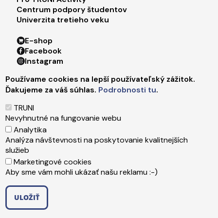
Centrum podpory študentov
Univerzita tretieho veku
Footer menu 4
E-shop
Facebook
Instagram
X
Používame cookies na lepší používateľský zážitok.
LinkedIn
Ďakujeme za váš súhlas.
Podrobnosti tu
.
Youtube
Spotify
TRUNI
TikTok
Nevyhnutné na fungovanie webu
Analytika
Analýza návštevnosti na poskytovanie kvalitnejších
Päta
Správca obsahu
služieb
Technická podpora
Marketingové cookies
Vyhlásenie o prístupnosti
Aby sme vám mohli ukázať našu reklamu :-)
Ochrana osobných údajov
Cookies
ULOŽIŤ
Copyright ©2026 Trnavská univerzita v Trnave
,