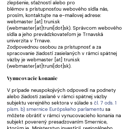
zlepšenie, sťažností alebo pro
blémov s prístupnosťou webového sídla nás,
prosím, kontaktujte na e-mailovej adrese:
webmaster
[at]
truni.sk
(webmaster[at]truni[dot]sk)
. Správcom webového
sídla a jeho prevádzkovateľom je Trnavská
univerzita v Trnave.
Zodpovednou osobou za prístupnosť a za
spracovanie žiadostí zasielaných v rámci spätnej
väzby je
webmaster
[at]
truni.sk
(webmaster[at]truni[dot]sk)
.
Vynucovacie konanie
V prípade neuspokojivých odpovedí na podnety
alebo žiadosti zaslané v rámci spätnej väzby
subjektu verejného sektora v súlade s
čl. 7 ods. 1
písm. b) smernice Európskeho parlamentu
sa
môžete obrátiť v rámci vynucovacieho konania na
subjekt poverený presadzovaním Smernice,
ktorým je Ministerstvo investícií, regionálneho