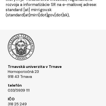
rozvoja a informatizácie SR na e-mailovej adrese:
standard
[at]
mirri.gov.sk
(standard[at]mirri[dot]gov[dot]sk)
.
Trnavská univerzita v Trnave
Hornopotočná 23
918 43 Trnava
telefón
033/5939 111​
IČO
318 25 249