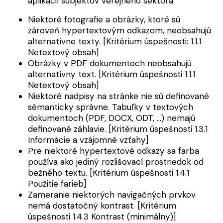
aplikácií subjektov verejného sektora:
Niektoré fotografie a obrázky, ktoré sú
zároveň hypertextovým odkazom, neobsahujú
alternatívne texty. [Kritérium úspešnosti: 1.1.1
Netextový obsah]
Obrázky v PDF dokumentoch neobsahujú
alternatívny text. [Kritérium úspešnosti 1.1.1
Netextový obsah]
Niektoré nadpisy na stránke nie sú definované
sémanticky správne. Tabuľky v textových
dokumentoch (PDF, DOCX, ODT, …) nemajú
definované záhlavie. [Kritérium úspešnosti 1.3.1
Informácie a vzájomné vzťahy]
Pre niektoré hypertextové odkazy sa farba
používa ako jediný rozlišovací prostriedok od
bežného textu. [Kritérium úspešnosti 1.4.1
Použitie farieb]
Zameranie niektorých navigačných prvkov
nemá dostatočný kontrast. [Kritérium
úspešnosti 1.4.3 Kontrast (minimálny)]