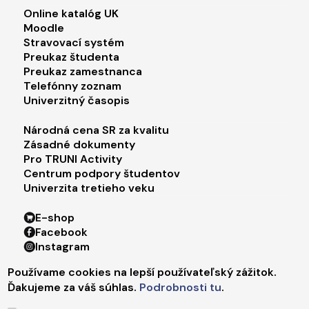
Footer menu 2
Online katalóg UK
Moodle
Stravovací systém
Preukaz študenta
Preukaz zamestnanca
Telefónny zoznam
Univerzitný časopis
Footer menu 3
Národná cena SR za kvalitu
Zásadné dokumenty
Pro TRUNI Activity
Centrum podpory študentov
Univerzita tretieho veku
Footer menu 4
E-shop
Facebook
Instagram
X
Používame cookies na lepší používateľský zážitok.
LinkedIn
Ďakujeme za váš súhlas.
Podrobnosti tu
.
Youtube
Spotify