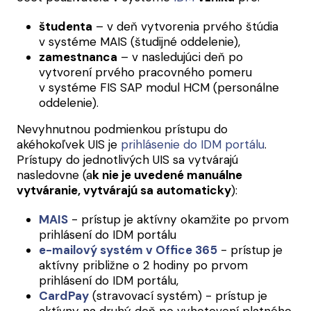
študenta
– v deň vytvorenia prvého štúdia
v systéme MAIS (študijné oddelenie),
zamestnanca
– v nasledujúci deň po
vytvorení prvého pracovného pomeru
v systéme FIS SAP modul HCM (personálne
oddelenie).
Nevyhnutnou podmienkou prístupu do
akéhokoľvek UIS je
prihlásenie do IDM portálu
.
Prístupy do jednotlivých UIS sa vytvárajú
nasledovne (a
k nie je uvedené manuálne
vytváranie, vytvárajú sa automaticky
):
MAIS
- prístup je aktívny okamžite po prvom
prihlásení do IDM portálu
e-mailový systém v Office 365
- prístup je
aktívny približne o 2 hodiny po prvom
prihlásení do IDM portálu,
CardPay
(stravovací systém) - prístup je
aktívny na druhý deň po vyhotovení platného