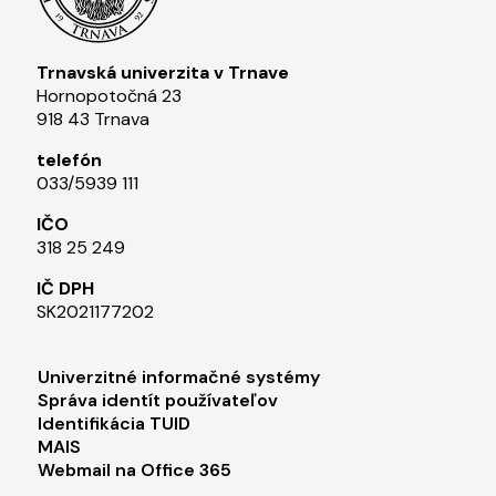
Trnavská univerzita v Trnave
Hornopotočná 23
918 43 Trnava
telefón
033/5939 111​
IČO
318 25 249
IČ DPH
SK2021177202​
Footer menu 1
Univerzitné informačné systémy
Správa identít používateľov
Identifikácia TUID
MAIS
Webmail na Office 365