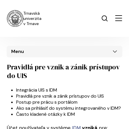
Skočiť na hlavný obsah
Trnavská
univerzita
v Trnave
Menu
Pravidlá pre vznik a zánik prístupov
do UIS
UIS menu
Integrácia UIS s IDM
Pravidlá pre vznik a zánik prístupov do UIS
Postup pre prácu s portálom
Ako sa prihlásiť do systému integrovaného v IDM?
Často kladené otázky k IDM
Účet používateľa v systéme
IDM
vzniká
pre: