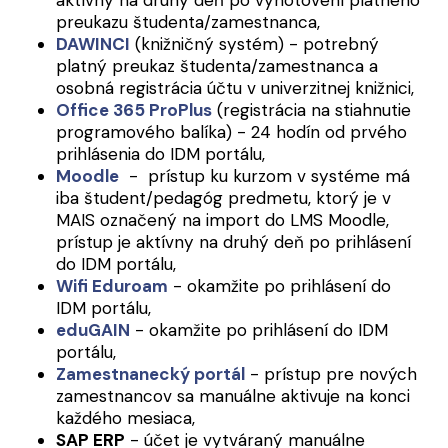
preukazu študenta/zamestnanca,
DAWINCI
(knižničný systém) - potrebný
platný preukaz študenta/zamestnanca a
osobná registrácia účtu v univerzitnej knižnici,
Office 365 ProPlus
(registrácia na stiahnutie
programového balíka) - 24 hodín od prvého
prihlásenia do IDM portálu,
Moodle
- prístup ku kurzom v systéme má
iba študent/pedagóg predmetu, ktorý je v
MAIS označený na import do LMS Moodle,
prístup je aktívny na druhý deň po prihlásení
do IDM portálu,
Wifi Eduroam
- okamžite po prihlásení do
IDM portálu,
eduGAIN
- okamžite po prihlásení do IDM
portálu,
Zamestnanecký portál
- prístup pre nových
zamestnancov sa manuálne aktivuje na konci
každého mesiaca,
SAP ERP
- účet je vytváraný manuálne