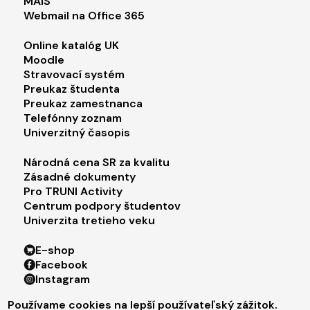
MAIS
Webmail na Office 365
Footer menu 2
Online katalóg UK
Moodle
Stravovací systém
Preukaz študenta
Preukaz zamestnanca
Telefónny zoznam
Univerzitný časopis
Footer menu 3
Národná cena SR za kvalitu
Zásadné dokumenty
Pro TRUNI Activity
Centrum podpory študentov
Univerzita tretieho veku
Footer menu 4
E-shop
Facebook
Instagram
X
Používame cookies na lepší používateľský zážitok.
LinkedIn