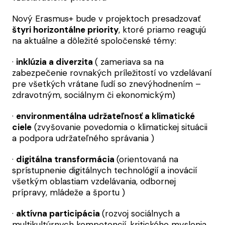
Nový Erasmus+ bude v projektoch presadzovať
štyri horizontálne priority
, ktoré priamo reagujú
na aktuálne a dôležité spoločenské témy:
·
inklúzia a diverzita
( zameriava sa na
zabezpečenie rovnakých príležitostí vo vzdelávaní
pre všetkých vrátane ľudí so znevýhodnením –
zdravotným, sociálnym či ekonomickým)
·
environmentálna udržateľnosť a klimatické
ciele
(zvyšovanie povedomia o klimatickej situácii
a podpora udržateľného správania )
·
digitálna transformácia
(orientovaná na
sprístupnenie digitálnych technológií a inovácií
všetkým oblastiam vzdelávania, odbornej
prípravy, mládeže a športu )
·
aktívna participácia
(rozvoj sociálnych a
multikultúrnych kompetencií, kritického myslenia