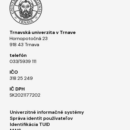
Trnavská univerzita v Trnave
Hornopotočná 23
918 43 Trnava
telefón
033/5939 111​
IČO
318 25 249
IČ DPH
SK2021177202​
Footer menu 1
Univerzitné informačné systémy
Správa identít používateľov
Identifikácia TUID