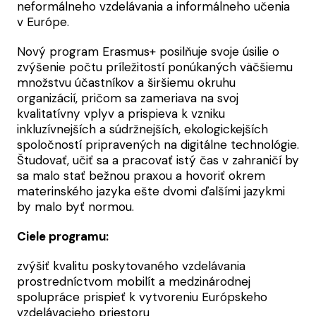
neformálneho vzdelávania a informálneho učenia
v Európe.
Nový program Erasmus+ posilňuje svoje úsilie o
zvýšenie počtu príležitostí ponúkaných väčšiemu
množstvu účastníkov a širšiemu okruhu
organizácií, pričom sa zameriava na svoj
kvalitatívny vplyv a prispieva k vzniku
inkluzívnejších a súdržnejších, ekologickejších
spoločností pripravených na digitálne technológie.
Študovať, učiť sa a pracovať istý čas v zahraničí by
sa malo stať bežnou praxou a hovoriť okrem
materinského jazyka ešte dvomi ďalšími jazykmi
by malo byť normou.
Ciele programu:
zvýšiť kvalitu poskytovaného vzdelávania
prostredníctvom mobilít a medzinárodnej
spolupráce prispieť k vytvoreniu Európskeho
vzdelávacieho priestoru