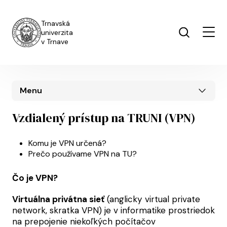
Skočiť na hlavný obsah
Trnavská
univerzita
v Trnave
Menu
Vzdialený prístup na TRUNI (VPN)
UIS menu
Komu je VPN určená?
Prečo používame VPN na TU?
Čo je VPN?
Virtuálna privátna sieť
(anglicky virtual private
network, skratka VPN) je v informatike prostriedok
na prepojenie niekoľkých počítačov