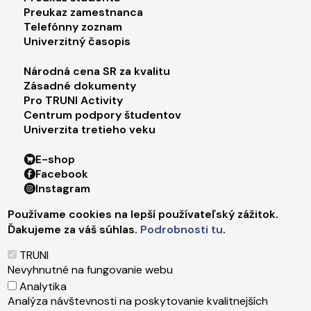
Preukaz zamestnanca
Telefónny zoznam
Univerzitný časopis
Footer menu 3
Národná cena SR za kvalitu
Zásadné dokumenty
Pro TRUNI Activity
Centrum podpory študentov
Univerzita tretieho veku
Footer menu 4
E-shop
Facebook
Instagram
X
Používame cookies na lepší používateľský zážitok.
LinkedIn
Ďakujeme za váš súhlas.
Podrobnosti tu
.
Youtube
Spotify
TRUNI
TikTok
Nevyhnutné na fungovanie webu
Analytika
Analýza návštevnosti na poskytovanie kvalitnejších
Správca obsahu