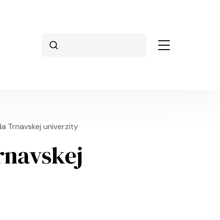
Vyhľadávanie
a Trnavskej univerzity
rnavskej