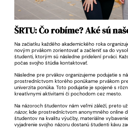
ŠRTU: Čo robíme? Aké sú naše
Na začiatku každého akademického roka organiz
novým prvákom zorientovať a začleniť sa do vysok
študenti, ktorým sú následne pridelení prváci. K
počas svojho štúdia kontaktovať.
Následne pre prvákov organizujeme podujatie s 
prostredníctvom ktorého ponúkame prvákom preh
univerzita ponúka. Toto podujatie je spojené s rô
kreatívnymi aktivitami či pochodom cez mesto.
Na názoroch študentov nám veľmi záleží, preto už
názor
, kde prostredníctvom anonymného online d
študentov na kvalitu výučby, materiálne vybaveni
vyjadrenie svojho názoru dostanú študenti kávu 