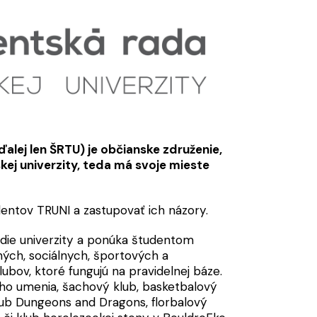
alej len ŠRTU) je občianske združenie,
ej univerzity, teda má svoje mieste
entov TRUNI a zastupovať ich názory.
edie univerzity a ponúka študentom
ných, sociálnych, športových a
ubov, ktoré fungujú na pravidelnej báze.
ého umenia, šachový klub, basketbalový
klub Dungeons and Dragons, florbalový