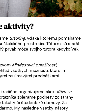
 aktivity?
ujeme
tútoring,
vďaka ktorému pomáhame
oškolského prostredia. Tútormi sú starší
aždý prvák môže svojho tútora kedykoľvek
názvom
Minifestival príležitostí
,
ľad všetkých možností, ktoré im
znymi zaujímavými prednáškami,
 tradične organizujeme akciu
Káva za
otazníka zbierame podnety zo strany
e fakulty či študentské domovy. Za
zadarmo. My následne všetky názory