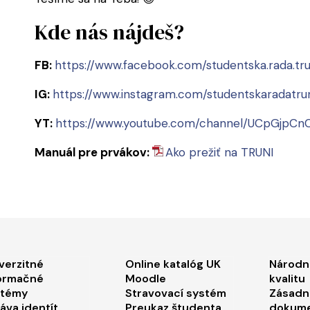
Kde nás nájdeš?
FB:
https://www.facebook.com/studentska.rada.tru
IG:
https://www.instagram.com/studentskaradatrun
YT:
https://www.youtube.com/channel/UCpGjpCn
Manuál pre prvákov:
Ako prežiť na TRUNI
ooter menu 1
Footer menu 2
Foo
verzitné
Online katalóg UK
Národn
ormačné
Moodle
kvalitu
stémy
Stravovací systém
Zásadn
áva identít
Preukaz študenta
dokum