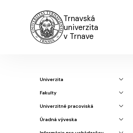
Trnavská
univerzita
v Trnave
Menu
Univerzita
Fakulty
Univerzitné pracoviská
Úradná výveska
Informácie pre uchádzačov