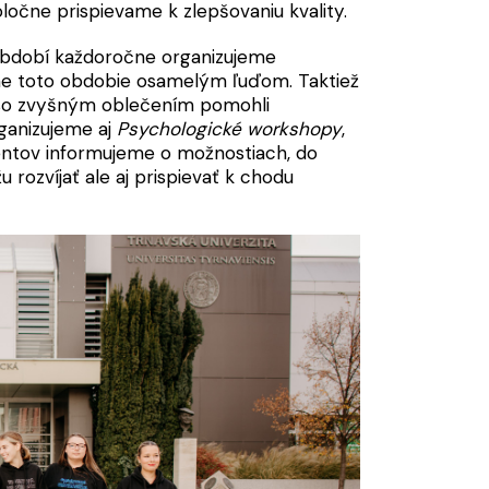
očne prispievame k zlepšovaniu kvality.
období každoročne organizujeme
e toto obdobie osamelým ľuďom. Taktiež
so zvyšným oblečením pomohli
rganizujeme aj
Psychologické workshopy
,
entov informujeme o možnostiach, do
rozvíjať ale aj prispievať k chodu