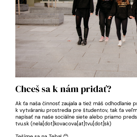
Chceš sa k nám pridať?
Ak ťa naša činnosť zaujala a tiež máš odhodlanie p
k vytváraniu prostredia pre študentov, tak ťa veľm
napísať na naše sociálne siete alebo priamo pred
tvu.sk
(nela[dot]kovacova[at]tvu[dot]sk)
Tešíme sa na Teba! 😊