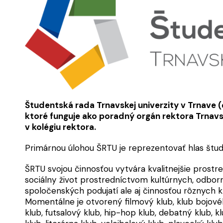
Študentská rada Trnavskej univerzity v Trnave (ď
ktoré funguje ako poradný orgán rektora Trnavsk
v kolégiu rektora.
Primárnou úlohou ŠRTU je reprezentovať hlas štud
ŠRTU svojou činnosťou vytvára kvalitnejšie prostr
sociálny život prostredníctvom kultúrnych, odbor
spoločenských podujatí ale aj činnosťou rôznych kl
Momentálne je otvorený filmový klub, klub bojov
klub, futsalový klub, hip-hop klub, debatný klub, 