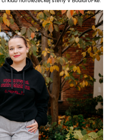
ub či klub horolezeckej steny v BouldroFke.