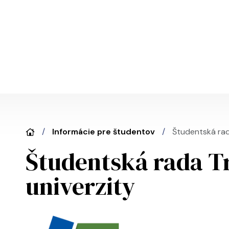
Skočiť na hlavný obsah
Informácie pre študentov
Študentská rad
Študentská rada T
univerzity