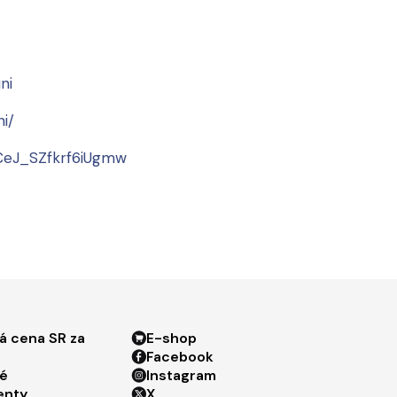
ni
i/
CeJ_SZfkrf6iUgmw
ter menu 3
Footer menu 4
á cena SR za
E-shop
Facebook
é
Instagram
enty
X