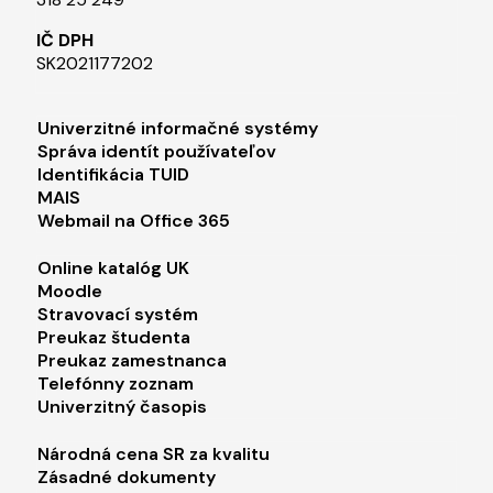
IČ DPH
SK2021177202​
Footer menu 1
Univerzitné informačné systémy
Správa identít používateľov
Identifikácia TUID
MAIS
Webmail na Office 365
Footer menu 2
Online katalóg UK
Moodle
Stravovací systém
Preukaz študenta
Preukaz zamestnanca
Telefónny zoznam
Univerzitný časopis
Footer menu 3
Národná cena SR za kvalitu
Zásadné dokumenty