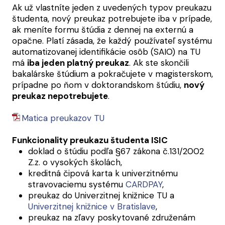
Ak už vlastníte jeden z uvedených typov preukazu
študenta, nový preukaz potrebujete iba v prípade,
ak meníte formu štúdia z dennej na externú a
opačne. Platí zásada, že každý používateľ systému
automatizovanej identifikácie osôb (SAIO) na TU
má
iba jeden platný preukaz
. Ak ste skončili
bakalárske štúdium a pokračujete v magisterskom,
prípadne po ňom v doktorandskom štúdiu,
nový
preukaz nepotrebujete
.
Matica preukazov TU
Funkcionality preukazu študenta ISIC
doklad o štúdiu podľa §67 zákona č.131/2002
Z.z. o vysokých školách,
kreditná čipová karta k univerzitnému
stravovaciemu systému
CARDPAY
,
preukaz do Univerzitnej knižnice TU a
Univerzitnej knižnice v Bratislave
,
preukaz na zľavy poskytované združenám