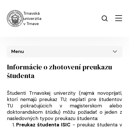
Skočiť na hlavný obsah
Trnavská
univerzita
v Trnave
Menu
Informácie o zhotovení preukazu
študenta
Študenti Trnavskej univerzity (najmä novoprijatí,
ktorí nemajú preukaz TU; neplatí pre študentov
TU pokračujúcich v magisterskom alebo
doktorandskom štúdiu) môžu požiadať o jeden z
nasledovných typov preukazu študenta:
Preukaz študenta ISIC
- preukaz študenta v