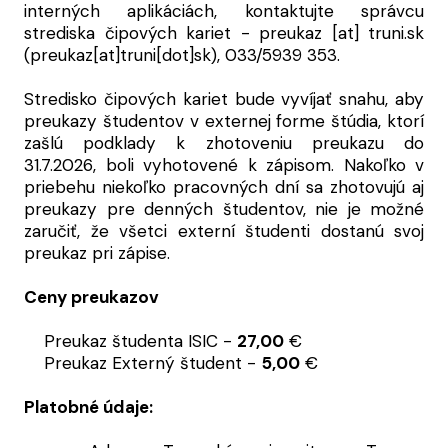
interných aplikáciách, kontaktujte správcu
strediska čipových kariet -
preukaz
[at]
truni.sk
(preukaz[at]truni[dot]sk)
, 033/5939 353.
Stredisko čipových kariet bude vyvíjať snahu, aby
preukazy študentov v externej forme štúdia, ktorí
zašlú podklady k zhotoveniu preukazu do
31.7.2026, boli vyhotovené k zápisom. Nakoľko v
priebehu niekoľko pracovných dní sa zhotovujú aj
preukazy pre denných študentov, nie je možné
zaručiť, že všetci externí študenti dostanú svoj
preukaz pri zápise.
Ceny preukazov
Preukaz študenta ISIC -
27,00
€
Preukaz Externý študent -
5,00
€
Platobné údaje: