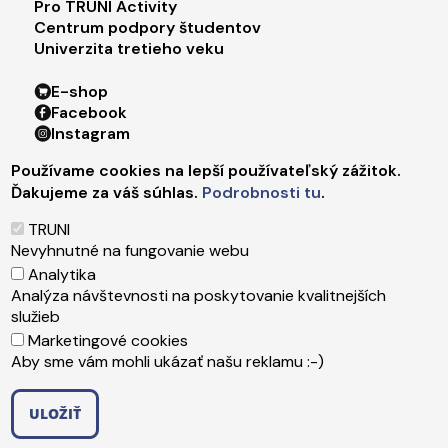
Pro TRUNI Activity
Centrum podpory študentov
Univerzita tretieho veku
Footer menu 4
E-shop
Facebook
Instagram
X
Používame cookies na lepší používateľský zážitok.
LinkedIn
Ďakujeme za váš súhlas.
Podrobnosti tu
.
Youtube
Spotify
TRUNI
TikTok
Nevyhnutné na fungovanie webu
Analytika
Analýza návštevnosti na poskytovanie kvalitnejších
Päta
Správca obsahu
služieb
Technická podpora
Marketingové cookies
Vyhlásenie o prístupnosti
Aby sme vám mohli ukázať našu reklamu :-)
Ochrana osobných údajov
Cookies
ULOŽIŤ