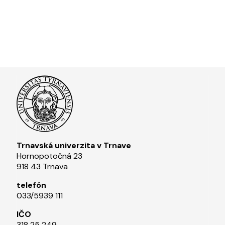
Trnavská univerzita v Trnave
Hornopotočná 23
918 43 Trnava
telefón
033/5939 111​
IČO
318 25 249