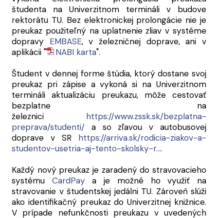
študenta na Univerzitnom termináli v budove
rektorátu TU. Bez elektronickej prolongácie nie je
preukaz použiteľný na uplatnenie zliav v systéme
dopravy
EMBASE
, v železničnej doprave, ani v
aplikácii "
NABI karta
".
Študent v dennej forme štúdia, ktorý dostane svoj
preukaz pri zápise a vykoná si na Univerzitnom
termináli aktualizáciu preukazu, môže cestovať
bezplatne na
železnici
https://www.zssk.sk/bezplatna-
preprava/studenti/
a so zľavou v autobusovej
doprave v SR
https://arriva.sk/rodicia-ziakov-a-
studentov-usetria-aj-tento-skolsky-r…
.
Každý nový preukaz je zaradený do stravovacieho
systému
CardPay
a je možné ho využiť na
stravovanie v študentskej jedálni TU. Zároveň slúži
ako identifikačný preukaz do Univerzitnej knižnice.
V prípade nefunkčnosti preukazu v uvedených