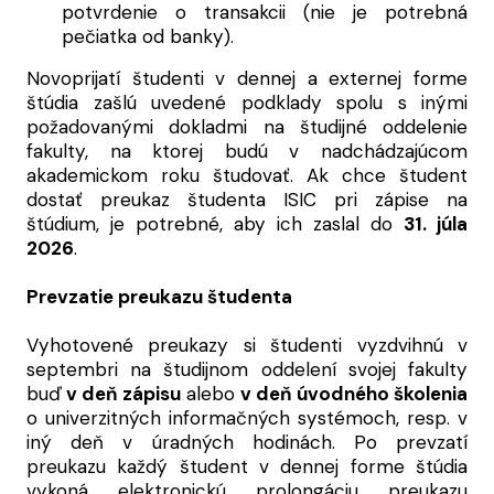
potvrdenie o transakcii (nie je potrebná
pečiatka od banky).
Novoprijatí študenti v dennej a externej forme
štúdia zašlú uvedené podklady spolu s inými
požadovanými dokladmi na študijné oddelenie
fakulty, na ktorej budú v nadchádzajúcom
akademickom roku študovať. Ak chce študent
dostať preukaz študenta ISIC pri zápise na
štúdium, je potrebné, aby ich zaslal do
31. júla
2026
.
Prevzatie preukazu študenta
Vyhotovené preukazy si študenti vyzdvihnú v
septembri na študijnom oddelení svojej fakulty
buď
v deň zápisu
alebo
v deň úvodného školenia
o univerzitných informačných systémoch, resp. v
iný deň v úradných hodinách. Po prevzatí
preukazu každý študent v dennej forme štúdia
vykoná elektronickú prolongáciu preukazu