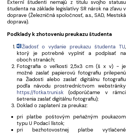
Externí študenti nemajú z titulu svojho statusu
študenta na základe legislatívy SR nárok na zľavu v
doprave (Železničná spoločnosť, a.s., SAD, Mestská
doprava).
Podklady k zhotoveniu preukazu študenta
Žiadosť o vydanie preukazu študenta TU
,
ktorý je potrebné vyplniť a podpísať na
oboch stranách;
Fotografia o veľkosti 2,5x3 cm (š x v) - je
možné zaslať papierovú fotografiu prilepenú
na Žiadosti alebo zaslať digitálnu fotografiu
podľa návodu prostredníctvom webstránky
https://fotka.truni.sk
(odporúčame v rámci
šetrenia zaslať digitálnu fotografiu);
Doklad o zaplatení za preukaz:
pri platbe poštovým peňažným poukazom
typu U Podací lístok;
pri bezhotovostnej platbe vytlačené