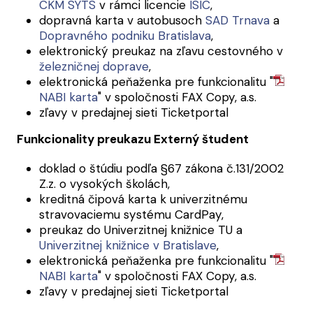
CKM SYTS
v rámci licencie
ISIC
,
dopravná karta v autobusoch
SAD Trnava
a
Dopravného podniku Bratislava
,
elektronický preukaz na zľavu cestovného v
železničnej doprave
,
elektronická peňaženka pre funkcionalitu "
NABI karta
" v spoločnosti FAX Copy, a.s.
zľavy v predajnej sieti Ticketportal
Funkcionality preukazu Externý študent
doklad o štúdiu podľa §67 zákona č.131/2002
Z.z. o vysokých školách,
kreditná čipová karta k univerzitnému
stravovaciemu systému CardPay,
preukaz do Univerzitnej knižnice TU a
Univerzitnej knižnice v Bratislave
,
elektronická peňaženka pre funkcionalitu "
NABI karta
" v spoločnosti FAX Copy, a.s.
zľavy v predajnej sieti Ticketportal