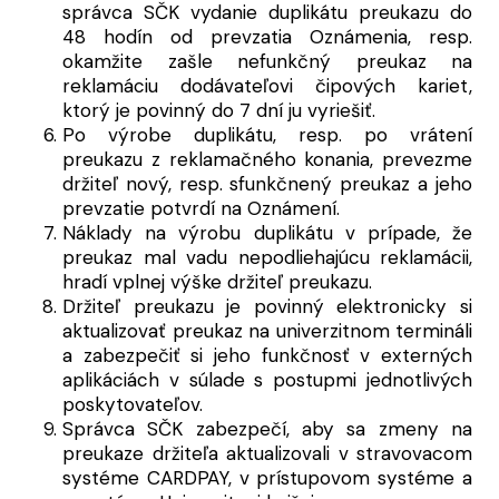
správca SČK vydanie duplikátu preukazu do
48 hodín od prevzatia Oznámenia, resp.
okamžite zašle nefunkčný preukaz na
reklamáciu dodávateľovi čipových kariet,
ktorý je povinný do 7 dní ju vyriešiť.
Po výrobe duplikátu, resp. po vrátení
preukazu z reklamačného konania, prevezme
držiteľ nový, resp. sfunkčnený preukaz a jeho
prevzatie potvrdí na Oznámení.
Náklady na výrobu duplikátu v prípade, že
preukaz mal vadu nepodliehajúcu reklamácii,
hradí vplnej výške držiteľ preukazu.
Držiteľ preukazu je povinný elektronicky si
aktualizovať preukaz na univerzitnom termináli
a zabezpečiť si jeho funkčnosť v externých
aplikáciách v súlade s postupmi jednotlivých
poskytovateľov.
Správca SČK zabezpečí, aby sa zmeny na
preukaze držiteľa aktualizovali v stravovacom
systéme CARDPAY, v prístupovom systéme a