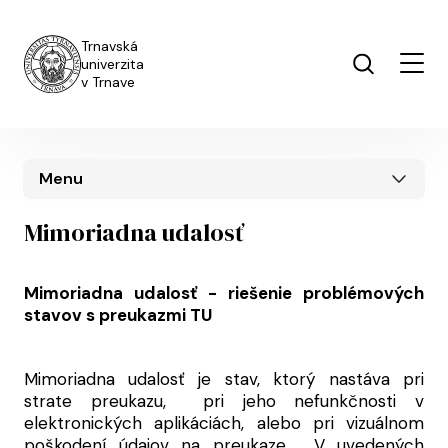
Skočiť na hlavný obsah
Trnavská
univerzita
v Trnave
Menu
Mimoriadna udalosť
Mimoriadna udalosť - riešenie problémových
stavov s preukazmi TU
Mimoriadna udalosť je stav, ktorý nastáva pri
strate preukazu, pri jeho nefunkčnosti v
elektronických aplikáciách, alebo pri vizuálnom
poškodení údajov na preukaze. V uvedených