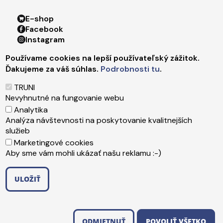
Footer menu 4
E-shop
Facebook
Instagram
X
Používame cookies na lepší používateľský zážitok.
LinkedIn
Ďakujeme za váš súhlas.
Podrobnosti tu
.
Youtube
Spotify
TRUNI
TikTok
Nevyhnutné na fungovanie webu
Analytika
Analýza návštevnosti na poskytovanie kvalitnejších
Päta
Správca obsahu
služieb
Technická podpora
Marketingové cookies
Vyhlásenie o prístupnosti
Aby sme vám mohli ukázať našu reklamu :-)
Ochrana osobných údajov
Cookies
ULOŽIŤ
Copyright ©2026 Trnavská univerzita v Trnave
,
ODMIETNUŤ SÚHLAS
Upraviť preferencie cookies
Created by
ActivIT s.r.o.
ODMIETNUŤ
POVOLIŤ VŠETKO