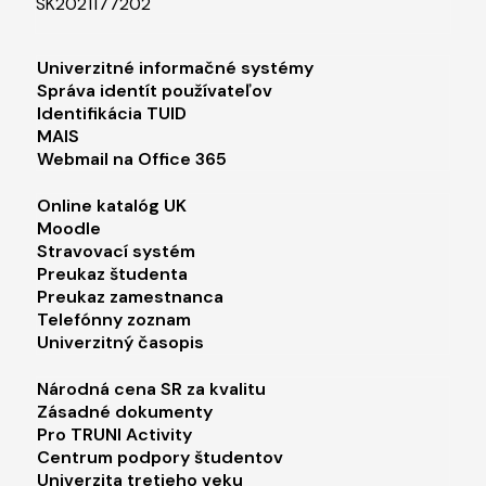
SK2021177202​
Footer menu 1
Univerzitné informačné systémy
Správa identít používateľov
Identifikácia TUID
MAIS
Webmail na Office 365
Footer menu 2
Online katalóg UK
Moodle
Stravovací systém
Preukaz študenta
Preukaz zamestnanca
Telefónny zoznam
Univerzitný časopis
Footer menu 3
Národná cena SR za kvalitu
Zásadné dokumenty
Pro TRUNI Activity
Centrum podpory študentov
Univerzita tretieho veku