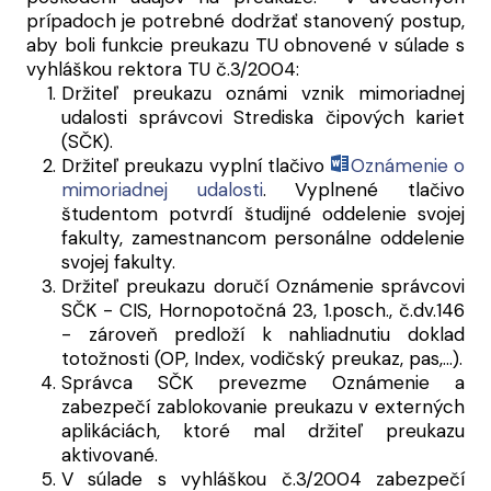
prípadoch je potrebné dodržať stanovený postup,
aby boli funkcie preukazu TU obnovené v súlade s
vyhláškou rektora TU č.3/2004:
Držiteľ preukazu oznámi vznik mimoriadnej
udalosti správcovi Strediska čipových kariet
(SČK).
Držiteľ preukazu vyplní tlačivo
Oznámenie o
mimoriadnej udalosti
. Vyplnené tlačivo
študentom potvrdí študijné oddelenie svojej
fakulty, zamestnancom personálne oddelenie
svojej fakulty.
Držiteľ preukazu doručí Oznámenie správcovi
SČK - CIS, Hornopotočná 23, 1.posch., č.dv.146
- zároveň predloží k nahliadnutiu doklad
totožnosti (OP, Index, vodičský preukaz, pas,...).
Správca SČK prevezme Oznámenie a
zabezpečí zablokovanie preukazu v externých
aplikáciách, ktoré mal držiteľ preukazu
aktivované.
V súlade s vyhláškou č.3/2004 zabezpečí