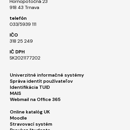
Hornopotočná 23
918 43 Trnava
telefón
033/5939 111​
IČO
318 25 249
IČ DPH
SK2021177202​
Footer menu 1
Univerzitné informačné systémy
Správa identít používateľov
Identifikácia TUID
MAIS
Webmail na Office 365
Footer menu 2
Online katalóg UK
Moodle
Stravovací systém