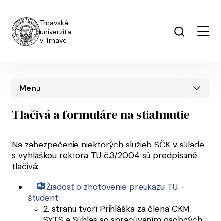
Skočiť na hlavný obsah
Trnavská
univerzita
v Trnave
Menu
Tlačivá a formuláre na stiahnutie
Na zabezpečenie niektorých služieb SČK v súlade
s vyhláškou rektora TU č.3/2004 sú predpísané
tlačivá:
Žiadosť o zhotovenie preukazu TU -
študent
2. stranu tvorí Prihláška za člena CKM
SYTS a Súhlas so spracúvaním osobných