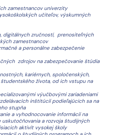
ích zamestnancov univerzity
vysokoškolských učiteľov, výskumných
, digitálnych zručností, prenositeľných
etkých zamestnancov
nformačné a personálne zabezpečenie
ančných zdrojov na zabezpečovanie štúdia
bnostných, kariérnych, spoločenských,
 študentského života, od ich vstupu na
špecializovanými výučbovými zariadeniami
zdelávacích inštitúcií podieľajúcich sa na
eho stupňa
anie a vyhodnocovanie informácií na
ie uskutočňovania a rozvoja študijných
isiacich aktivít vysokej školy
formácií o študijných programoch a ich