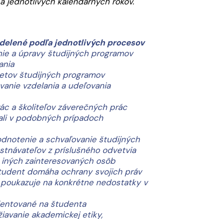
a jednotlivých kalendárnych rokov.
delené podľa jednotlivých procesov
nie a úpravy študijných programov
ania
etov študijných programov
ávanie vzdelania a udeľovania
ác a školiteľov záverečných prác
kali v podobných prípadoch
odnotenie a schvaľovanie študijných
tnávateľov z príslušného odvetvia
 iných zainteresovaných osôb
tudent domáha ochrany svojich práv
 poukazuje na konkrétne nedostatky v
rientované na študenta
žiavanie akademickej etiky,