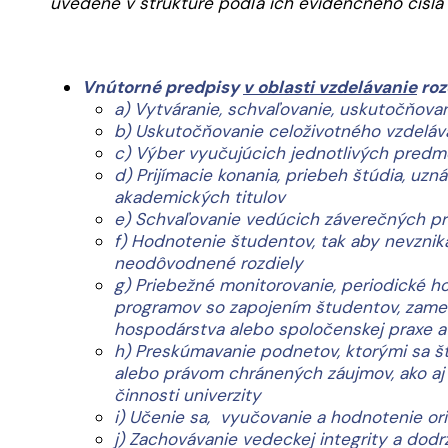
uvedené v štruktúre podľa ich evidenčného čísla 
Vnútorné predpisy
v oblasti vzdelávanie
roz
a) Vytváranie, schvaľovanie, uskutočňova
b) Uskutočňovanie celoživotného vzdeláv
c) Výber vyučujúcich jednotlivých predm
d) Prijímacie konania, priebeh štúdia, uzn
akademických titulov
e) Schvaľovanie vedúcich záverečných pr
f) Hodnotenie študentov, tak aby nevzni
neodôvodnené rozdiely
g) Priebežné monitorovanie, periodické h
programov so zapojením študentov, zames
hospodárstva alebo spoločenskej praxe a
h) Preskúmavanie podnetov, ktorými sa š
alebo právom chránených záujmov, ako aj
činnosti univerzity
i) Učenie sa, vyučovanie a hodnotenie o
j) Zachovávanie vedeckej integrity a dodr