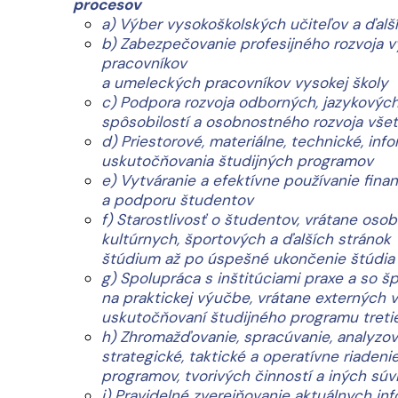
procesov
a) Výber vysokoškolských učiteľov a ďalš
b) Zabezpečovanie profesijného rozvoja 
pracovníkov
a umeleckých pracovníkov vysokej školy
c) Podpora rozvoja odborných, jazykových
spôsobilostí a osobnostného rozvoja vš
d) Priestorové, materiálne, technické, i
uskutočňovania študijných programov
e) Vytváranie a efektívne používanie fin
a podporu študentov
f) Starostlivosť o študentov, vrátane oso
kultúrnych, športových a ďalších stránok
štúdium až po úspešné ukončenie štúdia
g) Spolupráca s inštitúciami praxe a so 
na praktickej výučbe, vrátane externých v
uskutočňovaní študijného programu treti
h) Zhromažďovanie, spracúvanie, analyzov
strategické, taktické a operatívne riaden
programov, tvorivých činností a iných súv
i) Pravidelné zverejňovanie aktuálnych in