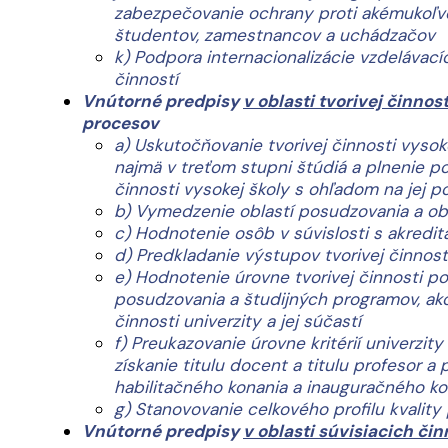
zabezpečovanie ochrany proti akémukoľvek
študentov, zamestnancov a uchádzačov
k) Podpora internacionalizácie vzdelávacíc
činností
Vnútorné predpisy
v oblasti tvorivej činnost
procesov
a) Uskutočňovanie tvorivej činnosti vysoke
najmä v treťom stupni štúdiá a plnenie po
činnosti vysokej školy s ohľadom na jej p
b) Vymedzenie oblastí posudzovania a o
c) Hodnotenie osôb v súvislosti s akredi
d) Predkladanie výstupov tvorivej činnos
e) Hodnotenie úrovne tvorivej činnosti po
posudzovania a študijných programov, ako
činnosti univerzity a jej súčastí
f) Preukazovanie úrovne kritérií univerz
získanie titulu docent a titulu profesor
habilitačného konania a inauguračného ko
g) Stanovovanie celkového profilu kvality
Vnútorné predpisy
v oblasti súvisiacich čin