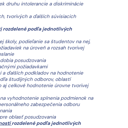
 druhu intolerancie a diskriminácie
h, tvorivých a ďalších súvisiacich
i
rozdelené podľa jednotlivých
j školy, podieľanie sa študentov na nej,
žiadaviek na úroveň a rozsah tvorivej
oslanie
bdobia posudzovania
tačnými požiadavkami
ti a ďalších podkladov na hodnotenie
dľa študijných odborov, oblastí
 aj celkové hodnotenie úrovne tvorivej
ity na vyhodnotenie splnenia podmienok na
 a personálneho zabezpečenia odboru
nania
 pre oblasť posudzovania
ností
rozdelené podľa jednotlivých