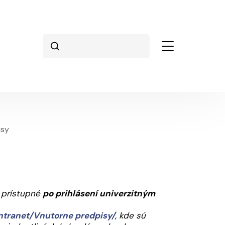
Vyhľadávanie
isy
ú prístupné
po prihlásení univerzitným
Intranet/Vnutorne predpisy/
, kde sú