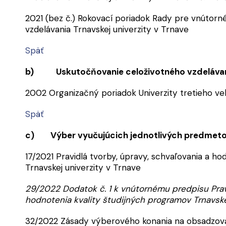
2021 (bez č.) Rokovací poriadok Rady pre vnútorn
vzdelávania Trnavskej univerzity v Trnave
Späť
b) Uskutočňovanie celoživotného vzdeláva
2002 Organizačný poriadok Univerzity tretieho vek
Späť
c) Výber vyučujúcich jednotlivých predmeto
17/2021 Pravidlá tvorby, úpravy, schvaľovania a h
Trnavskej univerzity v Trnave
29/2022 Dodatok č. 1 k vnútornému predpisu Pravi
hodnotenia kvality študijných programov Trnavske
32/2022 Zásady výberového konania na obsadzov