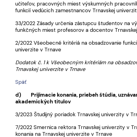
učiteľov, pracovných miest výskumných pracovník
funkcií vedúcich zamestnancov Trnavskej univerzi
33/2022 Zásady určenia zástupcu študentov na v
funkčných miest profesorov a docentov Trnavskej 
2/2022 Všeobecné kritériá na obsadzovanie funkci
univerzite v Trnave
Dodatok č. 1 k Všeobecným kritériám na obsadzova
Trnavskej univerzite v Trnave
Späť
d) Prijímacie konania, priebeh štúdia, uznávan
akademických titulov
3/2023 Študijný poriadok Trnavskej univerzity v T
7/2022 Smernica rektora Trnavskej univerzity v Tr
konania na Trnavskej univerzite v Trnave