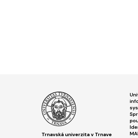
F
Uni
inf
sy
Spr
pou
Ide
MA
Trnavská univerzita v Trnave