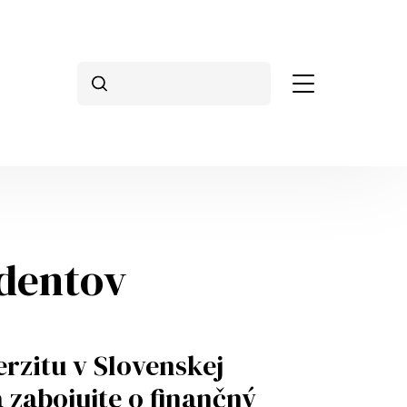
Vyhľadávanie
udentov
rzitu v Slovenskej
a zabojujte o finančný