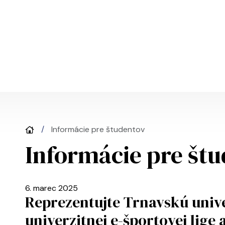
Skočiť na hlavný obsah
Informácie pre študentov
Informácie pre št
6. marec 2025
Reprezentujte Trnavskú unive
univerzitnej e-športovej lige 