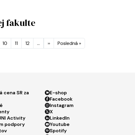
j fakulte
ránkovanie
Ďalšia strana
Posledná strana
10
11
12
…
››
Posledná »
ter menu 3
Footer menu 4
á cena SR za
E-shop
Facebook
é
Instagram
enty
X
NI Activity
LinkedIn
m podpory
Youtube
tov
Spotify