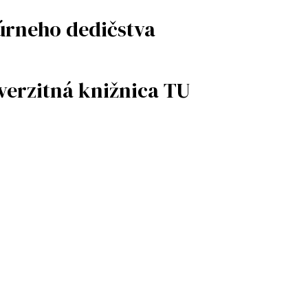
úrneho dedičstva
iverzitná knižnica TU