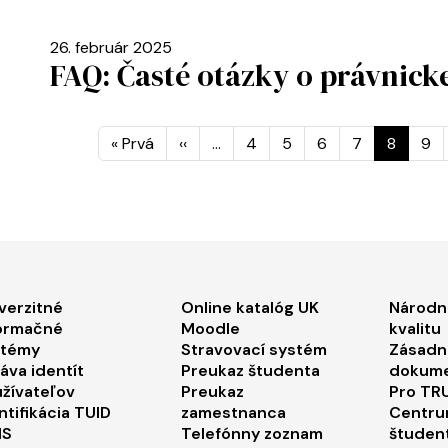
26. február 2025
FAQ: Časté otázky o právnicke
St
Prvá strana
Predchádzajúca strana
« Prvá
‹‹
…
4
5
6
7
8
9
ooter menu 1
Footer menu 2
Foo
verzitné
Online katalóg UK
Národn
ormačné
Moodle
kvalitu
stémy
Stravovací systém
Zásadn
áva identít
Preukaz študenta
dokum
žívateľov
Preukaz
Pro TRU
ntifikácia TUID
zamestnanca
Centru
IS
Telefónny zoznam
študen