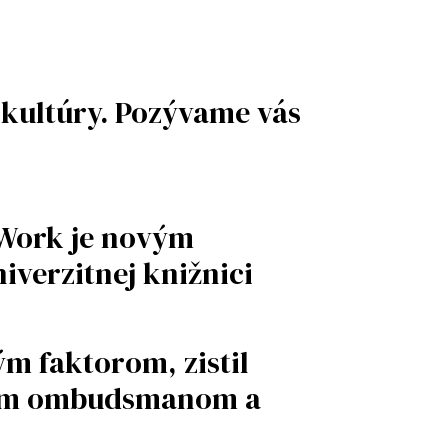
 kultúry. Pozývame vás
l Work je novým
verzitnej knižnici
m faktorom, zistil
kým ombudsmanom a