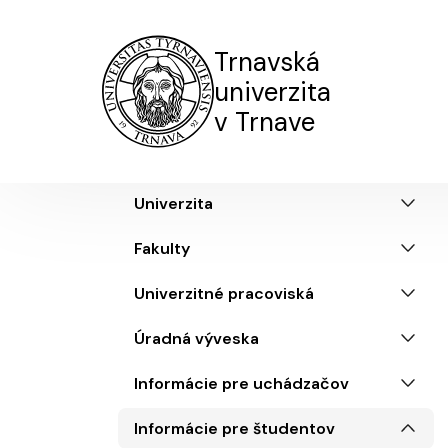
Trnavská
univerzita
v Trnave
Truni menu SK
Univerzita
Fakulty
Univerzitné pracoviská
Úradná výveska
Informácie pre uchádzačov
Informácie pre študentov