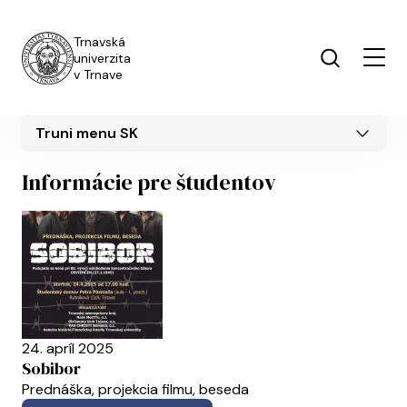
Skočiť na hlavný obsah
Trnavská
univerzita
v Trnave
Truni menu SK
Informácie pre študentov
24. apríl 2025
Sobibor
Prednáška, projekcia filmu, beseda