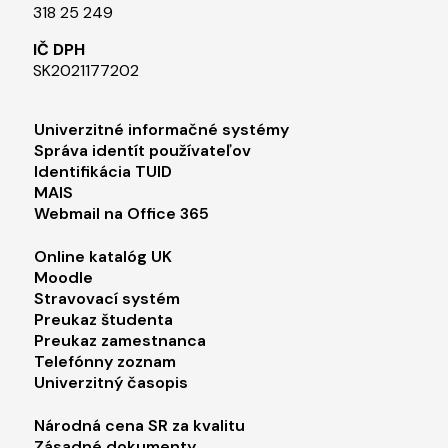
318 25 249
IČ DPH
SK2021177202​
Footer menu 1
Univerzitné informačné systémy
Správa identít používateľov
Identifikácia TUID
MAIS
Webmail na Office 365
Footer menu 2
Online katalóg UK
Moodle
Stravovací systém
Preukaz študenta
Preukaz zamestnanca
Telefónny zoznam
Univerzitný časopis
Footer menu 3
Národná cena SR za kvalitu
Zásadné dokumenty