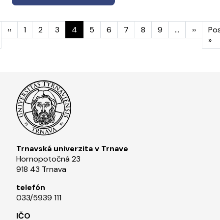
Stránkovanie
Predchádzajúca strana
Ďalšia
‹‹
1
2
3
4
5
6
7
8
9
…
››
Po
rvá strana
Po
»
Trnavská univerzita v Trnave
Hornopotočná 23
918 43 Trnava
telefón
033/5939 111​
IČO