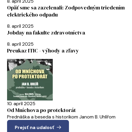
8. apríl 2025
Opäť sme sa zazelenali: Zodpovedným triedením
elektrického odpadu
8. apríl 2025
Jobday na fakulte zdravotníctva
8. apríl 2025
Preukaz ITIC - výhody a zľavy
10. apríl 2025
Od Mníchova po protektorát
Prednáška a beseda s historikom Janom B. Uhlířom
Prejsť na udalosť