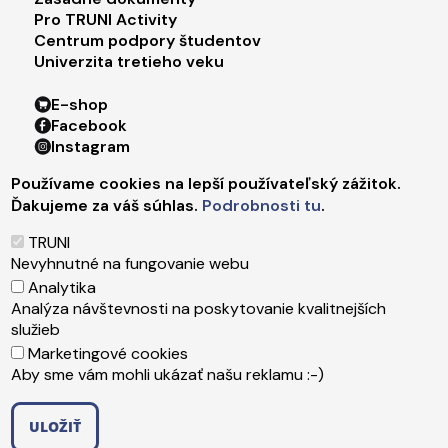
Pro TRUNI Activity
Centrum podpory študentov
Univerzita tretieho veku
Footer menu 4
E-shop
Facebook
Instagram
X
Používame cookies na lepší používateľský zážitok.
LinkedIn
Ďakujeme za váš súhlas.
Podrobnosti tu
.
Youtube
Spotify
TRUNI
TikTok
Nevyhnutné na fungovanie webu
Analytika
Analýza návštevnosti na poskytovanie kvalitnejších
Päta
Správca obsahu
služieb
Technická podpora
Marketingové cookies
Vyhlásenie o prístupnosti
Aby sme vám mohli ukázať našu reklamu :-)
Ochrana osobných údajov
Cookies
ULOŽIŤ