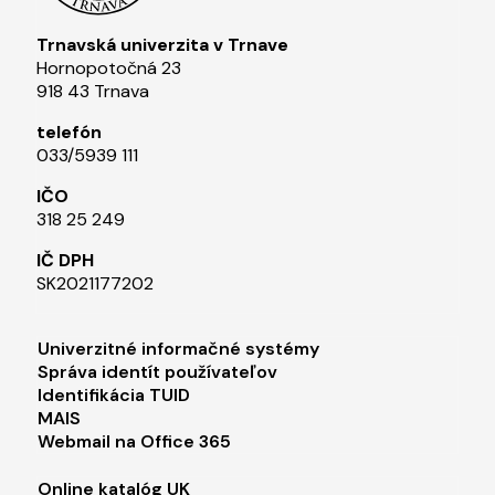
Trnavská univerzita v Trnave
Hornopotočná 23
918 43 Trnava
telefón
033/5939 111​
IČO
318 25 249
IČ DPH
SK2021177202​
Footer menu 1
Univerzitné informačné systémy
Správa identít používateľov
Identifikácia TUID
MAIS
Webmail na Office 365
Footer menu 2
Online katalóg UK