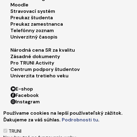
Moodle
Stravovací systém
Preukaz študenta
Preukaz zamestnanca
Telefónny zoznam
Univerzitný časopis
Footer menu 3
Národná cena SR za kvalitu
Zásadné dokumenty
Pro TRUNI Activity
Centrum podpory študentov
Univerzita tretieho veku
Footer menu 4
E-shop
Facebook
Instagram
X
Používame cookies na lepší používateľský zážitok.
LinkedIn
Ďakujeme za váš súhlas.
Podrobnosti tu
.
Youtube
Spotify
TRUNI
TikTok