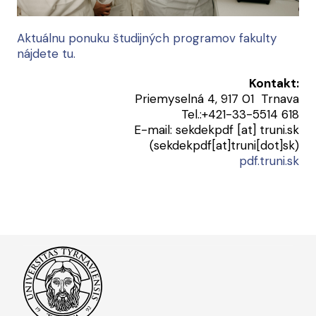
Aktuálnu ponuku študijných programov fakulty
nájdete tu.
Kontakt:
Priemyselná 4, 917 01 Trnava
Tel.:+421-33-5514 618
E-mail:
sekdekpdf
[at]
truni.sk
(sekdekpdf[at]truni[dot]sk)
pdf.truni.sk