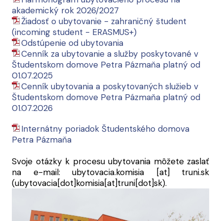
akademický rok 2026/2027
Žiadosť o ubytovanie - zahraničný študent
(incoming student - ERASMUS+)
Odstúpenie od ubytovania
Cenník za ubytovanie a služby poskytované v
Študentskom domove Petra Pázmaňa platný od
01.07.2025
Cenník ubytovania a poskytovaných služieb v
Študentskom domove Petra Pázmaňa platný od
01.07.2026
Internátny poriadok Študentského domova
Petra Pázmaňa
Svoje otázky k procesu ubytovania môžete zaslať
na e-mail:
ubytovacia.komisia
[at]
truni.sk
(ubytovacia[dot]komisia[at]truni[dot]sk)
.