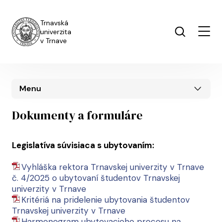
Skočiť na hlavný obsah
Trnavská
univerzita
v Trnave
Menu
Dokumenty a formuláre
Legislatíva súvisiaca s ubytovaním:
Vyhláška rektora Trnavskej univerzity v Trnave
č. 4/2025 o ubytovaní študentov Trnavskej
univerzity v Trnave
Kritériá na pridelenie ubytovania študentov
Trnavskej univerzity v Trnave
Harmonogram ubytovacieho procesu na