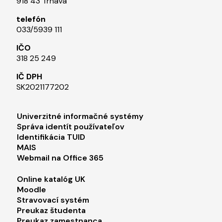
918 43 Trnava
telefón
033/5939 111​
IČO
318 25 249
IČ DPH
SK2021177202​
Footer menu 1
Univerzitné informačné systémy
Správa identít používateľov
Identifikácia TUID
MAIS
Webmail na Office 365
Footer menu 2
Online katalóg UK
Moodle
Stravovací systém
Preukaz študenta
Preukaz zamestnanca