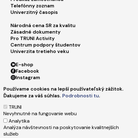
Telefónny zoznam
Univerzitný časopis
Footer menu 3
Národná cena SR za kvalitu
Zásadné dokumenty
Pro TRUNI Activity
Centrum podpory študentov
Univerzita tretieho veku
Footer menu 4
E-shop
Facebook
Instagram
X
Používame cookies na lepší používateľský zážitok.
LinkedIn
Ďakujeme za váš súhlas.
Podrobnosti tu
.
Youtube
Spotify
TRUNI
TikTok
Nevyhnutné na fungovanie webu
Analytika
Analýza návštevnosti na poskytovanie kvalitnejších
Päta
Správca obsahu
služieb
Technická podpora