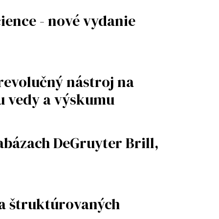
ience - nové vydanie
revolučný nástroj na
u vedy a výskumu
abázach DeGruyter Brill,
na štruktúrovaných