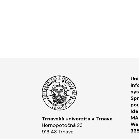
F
Uni
inf
sy
Spr
pou
Ide
MA
Trnavská univerzita v Trnave
Web
Hornopotočná 23
36
918 43 Trnava