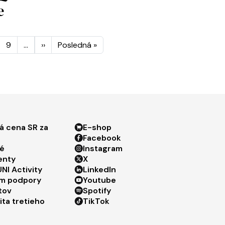
e
ránkovanie
Ďalšia strana
Posledná strana
9
…
››
Posledná »
ter menu 3
Footer menu 4
á cena SR za
E-shop
Facebook
é
Instagram
enty
X
NI Activity
LinkedIn
m podpory
Youtube
tov
Spotify
ita tretieho
TikTok