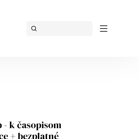
Vyhľadávanie
p - k časopisom
ce + bezplatné