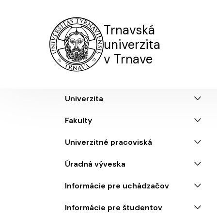
Trnavská
univerzita
v Trnave
Truni menu SK
Univerzita
Fakulty
Univerzitné pracoviská
Úradná výveska
Informácie pre uchádzačov
Informácie pre študentov