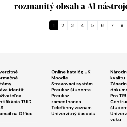
rozmanitý obsah a AI nástroj
St
1
2
3
4
5
6
7
8
ooter menu 1
Footer menu 2
Foo
verzitné
Online katalóg UK
Národn
ormačné
Moodle
kvalitu
stémy
Stravovací systém
Zásadn
áva identít
Preukaz študenta
dokum
žívateľov
Preukaz
Pro TRU
ntifikácia TUID
zamestnanca
Centru
IS
Telefónny zoznam
študen
mail na Office
Univerzitný časopis
Univerz
5
veku