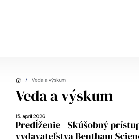
Skočiť na hlavný obsah
Veda a výskum
Veda a výskum
15. apríl 2026
Predĺženie - Skúšobný prístu
vydavateľstva Bentham Scien