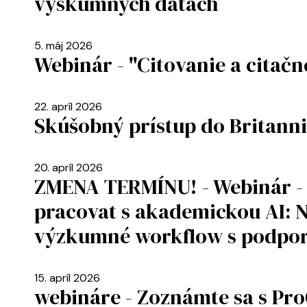
výskumných dátach
5. máj 2026
Webinár - "Citovanie a citač
22. apríl 2026
Skúšobný prístup do Britann
20. apríl 2026
ZMENA TERMÍNU! - Webinár - 
pracovat s akademickou AI: N
výzkumné workflow s podporo
15. apríl 2026
webináre - Zoznámte sa s Pr