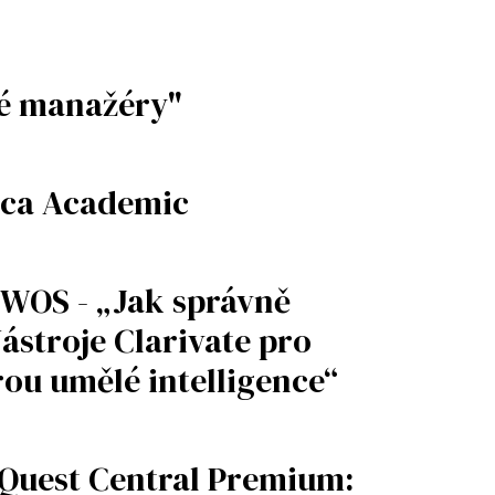
né manažéry"
ica Academic
WOS - „Jak správně
ástroje Clarivate pro
u umělé intelligence“
oQuest Central Premium: