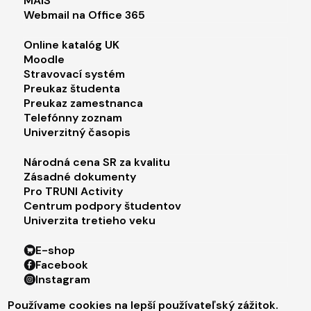
MAIS
Webmail na Office 365
Footer menu 2
Online katalóg UK
Moodle
Stravovací systém
Preukaz študenta
Preukaz zamestnanca
Telefónny zoznam
Univerzitný časopis
Footer menu 3
Národná cena SR za kvalitu
Zásadné dokumenty
Pro TRUNI Activity
Centrum podpory študentov
Univerzita tretieho veku
Footer menu 4
E-shop
Facebook
Instagram
X
Používame cookies na lepší používateľský zážitok.
LinkedIn