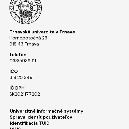
Trnavská univerzita v Trnave
Hornopotočná 23
918 43 Trnava
telefón
033/5939 111​
IČO
318 25 249
IČ DPH
SK2021177202​
Footer menu 1
Univerzitné informačné systémy
Správa identít používateľov
Identifikácia TUID