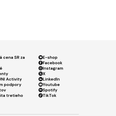
ter menu 3
Footer menu 4
á cena SR za
E-shop
Facebook
é
Instagram
enty
X
NI Activity
LinkedIn
m podpory
Youtube
tov
Spotify
ita tretieho
TikTok