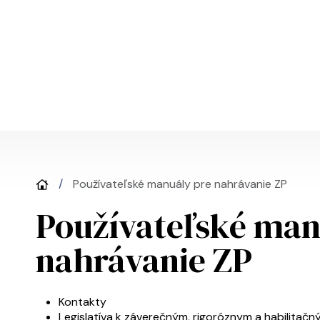
Skočiť na hlavný obsah
Používateľské manuály pre nahrávanie ZP
Používateľské man
nahrávanie ZP
UIS menu
Kontakty
Legislatíva k záverečným, rigoróznym a habilitač