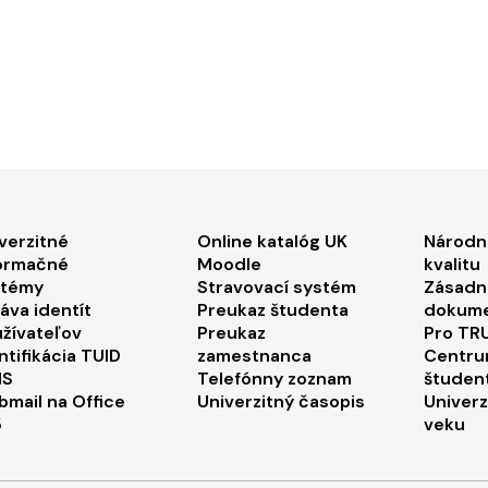
ooter menu 1
Footer menu 2
Foo
verzitné
Online katalóg UK
Národn
ormačné
Moodle
kvalitu
stémy
Stravovací systém
Zásadn
áva identít
Preukaz študenta
dokum
žívateľov
Preukaz
Pro TRU
ntifikácia TUID
zamestnanca
Centru
IS
Telefónny zoznam
študen
mail na Office
Univerzitný časopis
Univerz
5
veku