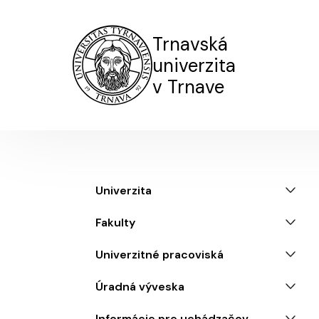
Trnavská
univerzita
v Trnave
Menu
Univerzita
Fakulty
Univerzitné pracoviská
Úradná výveska
Informácie pre uchádzačov