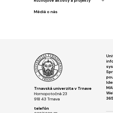
Rozvojové aktivity a projekty
Médiá o nás
F
Uni
inf
sy
Spr
pou
Ide
MA
Trnavská univerzita v Trnave
Web
Hornopotočná 23
36
918 43 Trnava
telefón