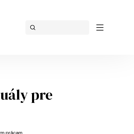
Vyhľadávanie
uály pre
ným prácam