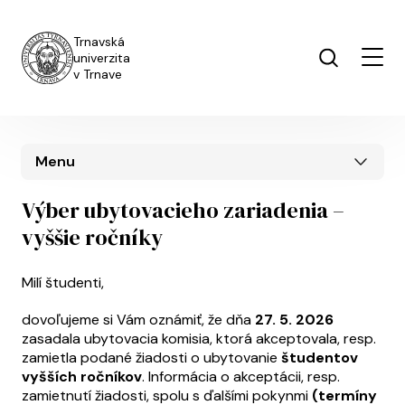
Skočiť na hlavný obsah
Trnavská
univerzita
v Trnave
Menu
Výber ubytovacieho zariadenia –
vyššie ročníky
Milí študenti,
dovoľujeme si Vám oznámiť, že dňa
27. 5. 2026
zasadala ubytovacia komisia, ktorá akceptovala, resp.
zamietla podané žiadosti o ubytovanie
študentov
vyšších ročníkov
. Informácia o akceptácii, resp.
zamietnutí žiadosti, spolu s ďalšími pokynmi
(termíny