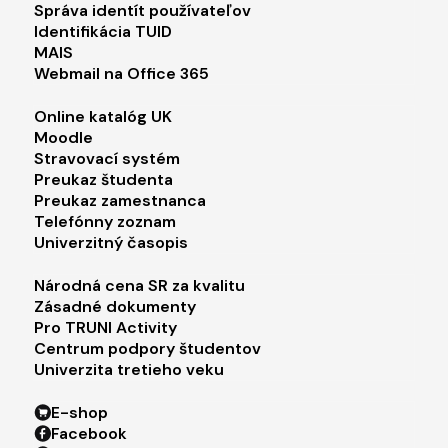
Správa identít používateľov
Identifikácia TUID
MAIS
Webmail na Office 365
Footer menu 2
Online katalóg UK
Moodle
Stravovací systém
Preukaz študenta
Preukaz zamestnanca
Telefónny zoznam
Univerzitný časopis
Footer menu 3
Národná cena SR za kvalitu
Zásadné dokumenty
Pro TRUNI Activity
Centrum podpory študentov
Univerzita tretieho veku
Footer menu 4
E-shop
Facebook