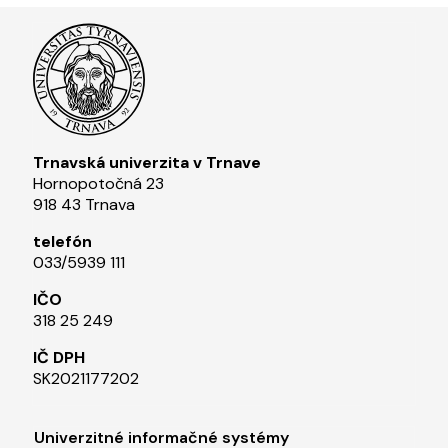
Trnavská univerzita v Trnave
Hornopotočná 23
918 43 Trnava
telefón
033/5939 111​
IČO
318 25 249
IČ DPH
SK2021177202​
Footer menu 1
Univerzitné informačné systémy