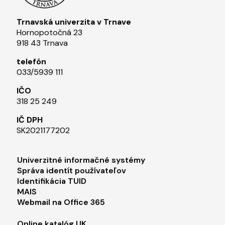
Trnavská univerzita v Trnave
Hornopotočná 23
918 43 Trnava
telefón
033/5939 111​
IČO
318 25 249
IČ DPH
SK2021177202​
Footer menu 1
Univerzitné informačné systémy
Správa identít používateľov
Identifikácia TUID
MAIS
Webmail na Office 365
Online katalóg UK