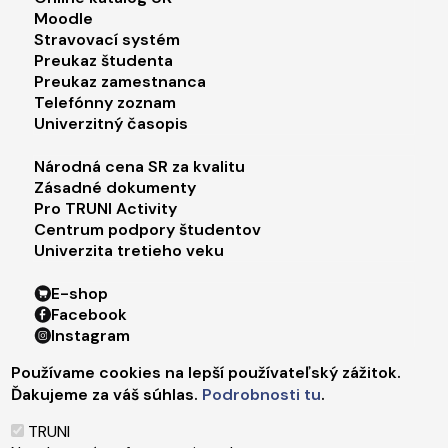
Footer menu 2
Moodle
Stravovací systém
Preukaz študenta
Preukaz zamestnanca
Telefónny zoznam
Univerzitný časopis
Footer menu 3
Národná cena SR za kvalitu
Zásadné dokumenty
Pro TRUNI Activity
Centrum podpory študentov
Univerzita tretieho veku
Footer menu 4
E-shop
Facebook
Instagram
X
Používame cookies na lepší používateľský zážitok.
LinkedIn
Ďakujeme za váš súhlas.
Podrobnosti tu
.
Youtube
Spotify
TRUNI
TikTok