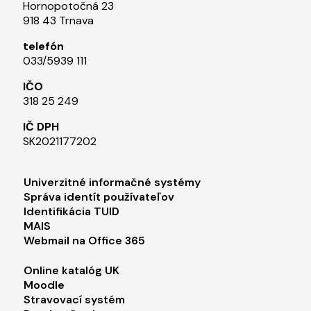
Hornopotočná 23
918 43 Trnava
telefón
033/5939 111​
IČO
318 25 249
IČ DPH
SK2021177202​
Footer menu 1
Univerzitné informačné systémy
Správa identít používateľov
Identifikácia TUID
MAIS
Webmail na Office 365
Footer menu 2
Online katalóg UK
Moodle
Stravovací systém