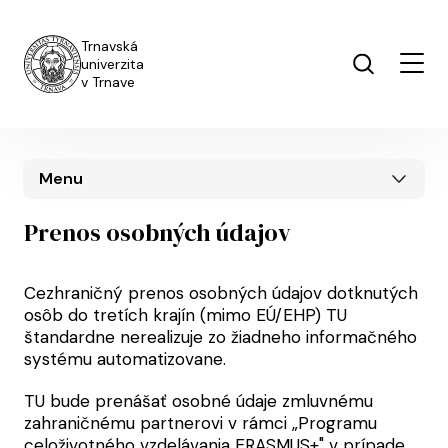
Skočiť na hlavný obsah
Trnavská
univerzita
v Trnave
Menu
Prenos osobných údajov
Cezhraničný prenos osobných údajov dotknutých
osôb do tretích krajín (mimo EÚ/EHP) TU
štandardne nerealizuje zo žiadneho informačného
systému automatizovane.
TU bude prenášať osobné údaje zmluvnému
zahraničnému partnerovi v rámci „Programu
celoživotného vzdelávania ERASMUS+" v prípade,