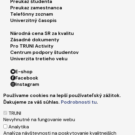
Preukaz študenta
Preukaz zamestnanca
Telefónny zoznam
Univerzitný časopis
Footer menu 3
Národná cena SR za kvalitu
Zásadné dokumenty
Pro TRUNI Activity
Centrum podpory študentov
Univerzita tretieho veku
Footer menu 4
E-shop
Facebook
Instagram
X
Používame cookies na lepší používateľský zážitok.
LinkedIn
Ďakujeme za váš súhlas.
Podrobnosti tu
.
Youtube
Spotify
TRUNI
TikTok
Nevyhnutné na fungovanie webu
Analytika
Analýza návštevnosti na poskytovanie kvalitnejších