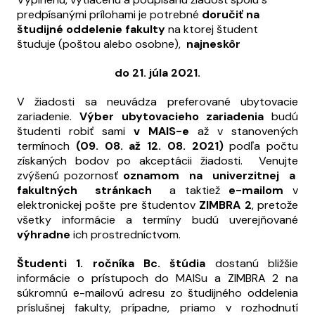
predpísanými prílohami je potrebné
doručiť
na
študijné oddelenie fakulty
na ktorej študent
študuje (poštou alebo osobne),
najneskôr
do 21. júla 2021.
V žiadosti sa neuvádza preferované ubytovacie
zariadenie.
Výber ubytovacieho zariadenia
budú
študenti robiť sami
v MAIS-e
až v stanovených
termínoch
(09. 08. až 12. 08. 2021)
podľa počtu
získaných bodov po akceptácii žiadosti. Venujte
zvýšenú pozornosť
oznamom na univerzitnej a
fakultných stránkach
a taktiež
e-mailom
v
elektronickej pošte pre študentov
ZIMBRA 2
, pretože
všetky informácie a termíny budú uverejňované
výhradne
ich prostredníctvom.
Študenti 1. ročníka Bc. štúdia
dostanú bližšie
informácie o prístupoch do MAISu a ZIMBRA 2 na
súkromnú e-mailovú adresu zo študijného oddelenia
príslušnej fakulty, prípadne, priamo v rozhodnutí