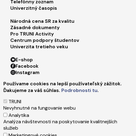
Telefónny zoznam
Univerzitný časopis
Footer menu 3
Národná cena SR za kvalitu
Zásadné dokumenty
Pro TRUNI Activity
Centrum podpory študentov
Univerzita tretieho veku
Footer menu 4
E-shop
Facebook
Instagram
X
Používame cookies na lepší používateľský zážitok.
LinkedIn
Ďakujeme za váš súhlas.
Podrobnosti tu
.
Youtube
Spotify
TRUNI
TikTok
Nevyhnutné na fungovanie webu
Analytika
Analýza návštevnosti na poskytovanie kvalitnejších
Päta
Správca obsahu
služieb
Technická podpora
Marketingové cookies