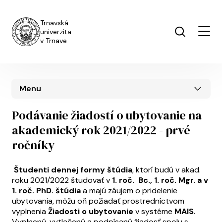
Skočiť na hlavný obsah
Trnavská
univerzita
v Trnave
Menu
Podávanie žiadostí o ubytovanie na
akademický rok 2021/2022 - prvé
ročníky
Študenti dennej formy štúdia
, ktorí budú v akad.
roku 2021/2022 študovať v
1. roč. Bc., 1. roč. Mgr. a v
1. roč. PhD. štúdia
a majú záujem o pridelenie
ubytovania, môžu oň požiadať prostredníctvom
vyplnenia
Žiadosti o ubytovanie
v systéme
MAIS
.
Vyplnenú, vytlačenú a podpísanú žiadosť spolu s