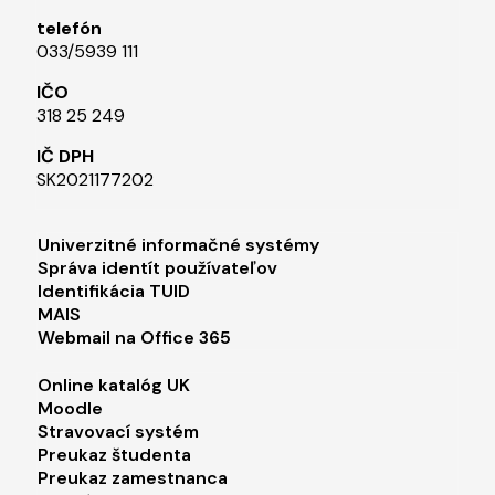
telefón
033/5939 111​
IČO
318 25 249
IČ DPH
SK2021177202​
Footer menu 1
Univerzitné informačné systémy
Správa identít používateľov
Identifikácia TUID
MAIS
Webmail na Office 365
Footer menu 2
Online katalóg UK
Moodle
Stravovací systém
Preukaz študenta
Preukaz zamestnanca