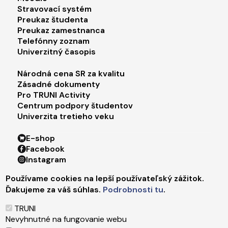
Stravovací systém
Preukaz študenta
Preukaz zamestnanca
Telefónny zoznam
Univerzitný časopis
Footer menu 3
Národná cena SR za kvalitu
Zásadné dokumenty
Pro TRUNI Activity
Centrum podpory študentov
Univerzita tretieho veku
Footer menu 4
E-shop
Facebook
Instagram
X
Používame cookies na lepší používateľský zážitok.
LinkedIn
Ďakujeme za váš súhlas.
Podrobnosti tu
.
Youtube
Spotify
TRUNI
TikTok
Nevyhnutné na fungovanie webu