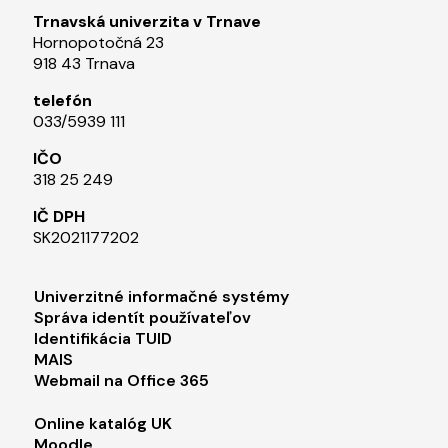
Trnavská univerzita v Trnave
Hornopotočná 23
918 43 Trnava
telefón
033/5939 111​
IČO
318 25 249
IČ DPH
SK2021177202​
Footer menu 1
Univerzitné informačné systémy
Správa identít používateľov
Identifikácia TUID
MAIS
Webmail na Office 365
Footer menu 2
Online katalóg UK
Moodle