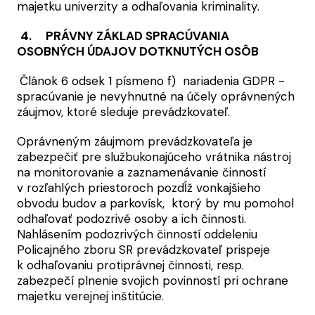
majetku univerzity a odhaľovania kriminality.
4. PRÁVNY ZÁKLAD SPRACÚVANIA
OSOBNÝCH ÚDAJOV DOTKNUTÝCH OSÔB
Článok 6 odsek 1 písmeno f) nariadenia GDPR -
spracúvanie je nevyhnutné na účely oprávnených
záujmov, ktoré sleduje prevádzkovateľ.
Oprávneným záujmom prevádzkovateľa je
zabezpečiť pre službukonajúceho vrátnika nástroj
na monitorovanie a zaznamenávanie činností
v rozľahlých priestoroch pozdĺž vonkajšieho
obvodu budov a parkovísk, ktorý by mu pomohol
odhaľovať podozrivé osoby a ich činnosti.
Nahlásením podozrivých činností oddeleniu
Policajného zboru SR prevádzkovateľ prispeje
k odhaľovaniu protiprávnej činnosti, resp.
zabezpečí plnenie svojich povinností pri ochrane
majetku verejnej inštitúcie.