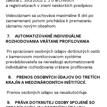
zákona č. 395/2002 Z. z o archívoch
a registratúrach v znení neskorších predpisov.
Videozáznam sa uchováva maximálne 8 dní po
zaznamenaní, potom prichádza k premazaniu
záznamu novým obsahom.
7. AUTOMATIZOVANÉ INDIVIDUÁLNE
ROZHODOVANIA VRÁTANE PROFILOVANIA
Pri spracúvaní osobných údajov dotknutých osôb
v kamerovom monitorovacom systéme
prevádzkovateľa sa nerealizujú automatizované
individuálne rozhodovania vrátane profilovania.
8. PRENOS OSOBNÝCH ÚDAJOV DO TRETÍCH
KRAJÍN A MEDZINÁRODNÝCH INŠTITÚCIÍ.
Prenos osobných údajov sa neuskutočňuje.
9. PRÁVA DOTKNUTEJ OSOBY SPOJENÉ SO