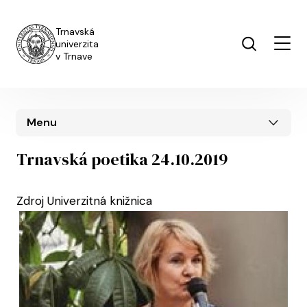
Skočiť na hlavný obsah
Trnavská
univerzita
v Trnave
Menu
Trnavská poetika 24.10.2019
Zdroj
Univerzitná knižnica