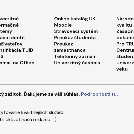
ooter menu 1
Footer menu 2
Foo
verzitné
Online katalóg UK
Národn
ormačné
Moodle
kvalitu
stémy
Stravovací systém
Zásadn
áva identít
Preukaz študenta
dokum
žívateľov
Preukaz
Pro TRU
ntifikácia TUID
zamestnanca
Centru
IS
Telefónny zoznam
študen
mail na Office
Univerzitný časopis
Univerz
5
veku
äta
ý zážitok. Ďakujeme za váš súhlas.
Podrobnosti tu
.
ávca obsahu
Technická podpora
Vyhlásenie o prístupno
tovanie kvalitnejších služieb
yright ©2026 Trnavská univerzita v Trnave
,
Upraviť prefere
i ukázať našu reklamu :-)
ated by
ActivIT s.r.o.