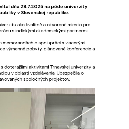
ivítal dňa 28.7.2025 na pôde univerzity
publiky v Slovenskej republike.
iverzitu ako kvalitné a otvorené miesto pre
prácu s indickými akademickými partnermi.
ch memorandách o spolupráci s viacerými
ajúce výmenné pobyty, plánované konferencie a
s doterajšími aktivitami Trnavskej univerzity a
ndiou v oblasti vzdelávania. Ubezpečila o
ravovaných spoločných projektov.