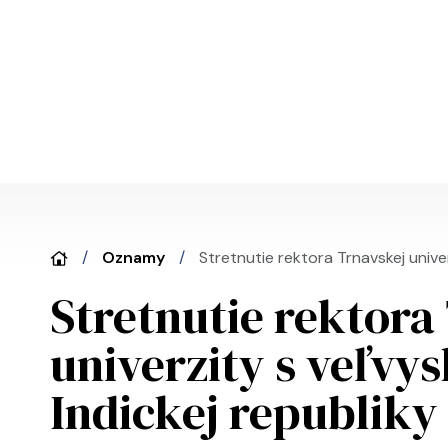
Skočiť na hlavný obsah
Oznamy
Stretnutie rektora Trnavskej unive
Stretnutie rektora
univerzity s veľvy
Indickej republiky