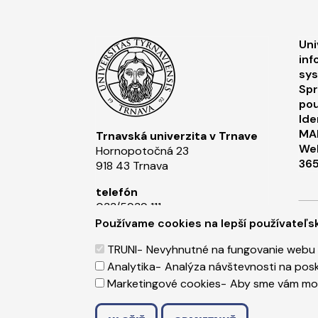
F
Uni
inf
sy
Spr
pou
Ide
MA
Trnavská univerzita v Trnave
Web
Hornopotočná 23
36
918 43 Trnava
telefón
033/5939 111​
P
Používame cookies na lepší používateľsk
Spr
IČO
318 25 249
TRUNI
Nevyhnutné na fungovanie webu
Analytika
Analýza návštevnosti na posky
IČ DPH
Cop
Marketingové cookies
Aby sme vám mohl
SK2021177202​
Cre
ODMIETNUŤ SÚHLAS