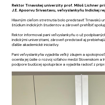
Rektor Trnavskej univerzity prof. Miloš Lichner pr
J.E. Apoorvu Srivastavu, veľvyslankyňu Indickej re
Hlavným cieľom stretnutia bolo predstaviť Trnavskú un
štúdium indických študentov a zároveň prehĺbiť spolu
Rektor informoval pani veľvyslankyňu o už podpísaný
indickými univerzitami, zároveň predstavil aj prebieh
ďalšie akademické iniciatívy.
Pani veľvyslankyňa vyjadrila veľký záujem a spokojnosť 
ocenila jej úsilie o rozvoj vzťahov medzi Slovenskom a I
podpore budúcej spolupráce a vyjadrila radosť z prip