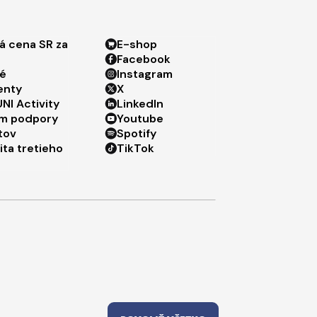
ter menu 3
Footer menu 4
á cena SR za
E-shop
Facebook
é
Instagram
enty
X
NI Activity
LinkedIn
m podpory
Youtube
tov
Spotify
ita tretieho
TikTok
sti
Ochrana osobných údajov
Cookies
ncie cookies