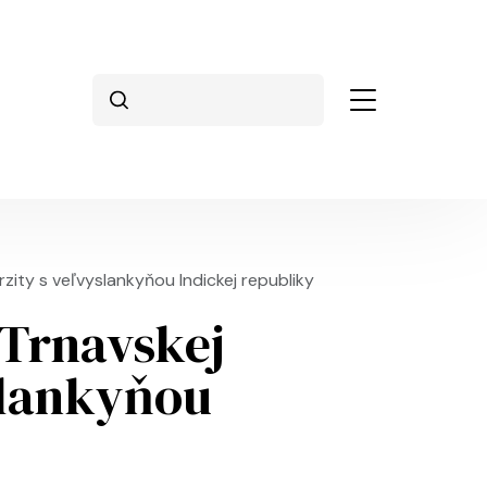
Vyhľadávanie
rzity s veľvyslankyňou Indickej republiky
 Trnavskej
slankyňou