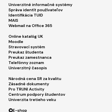
Footer menu 1
Univerzitné informačné systémy
Správa identít používateľov
Identifikácia TUID
MAIS
Webmail na Office 365
Footer menu 2
Online katalóg UK
Moodle
Stravovací systém
Preukaz študenta
Preukaz zamestnanca
Telefónny zoznam
Univerzitný časopis
Footer menu 3
Národná cena SR za kvalitu
Zásadné dokumenty
Pro TRUNI Activity
Centrum podpory študentov
Univerzita tretieho veku
Footer menu 4
E-shop