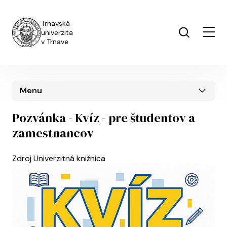
Skočiť na hlavný obsah
Trnavská
univerzita
v Trnave
Menu
Pozvánka - Kvíz - pre študentov a
zamestnancov
Zdroj
Univerzitná knižnica