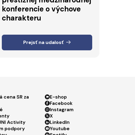
konferencie o výchove
charakteru
Prejsť na udalosť
ter menu 3
Footer menu 4
á cena SR za
E-shop
Facebook
é
Instagram
enty
X
NI Activity
LinkedIn
m podpory
Youtube
tov
Spotify