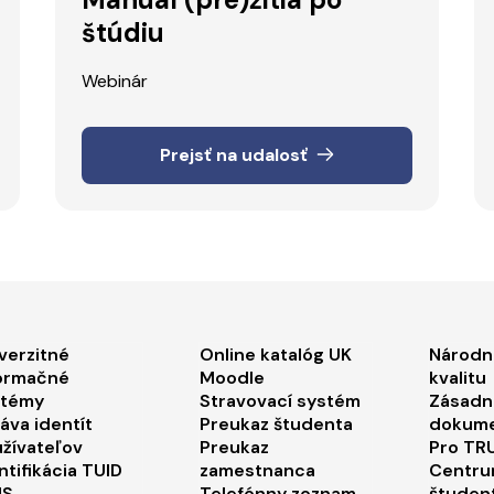
štúdiu
Webinár
Prejsť na udalosť
ooter menu 1
Footer menu 2
Foo
verzitné
Online katalóg UK
Národn
ormačné
Moodle
kvalitu
stémy
Stravovací systém
Zásadn
áva identít
Preukaz študenta
dokum
žívateľov
Preukaz
Pro TRU
ntifikácia TUID
zamestnanca
Centru
IS
Telefónny zoznam
študen