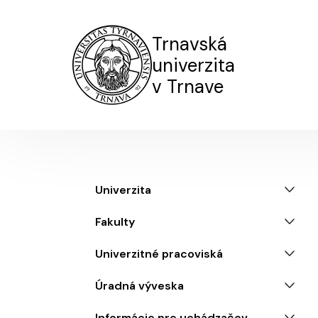
Trnavská
univerzita
v Trnave
Menu
Univerzita
Fakulty
Univerzitné pracoviská
Úradná výveska
Informácie pre uchádzačov