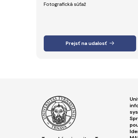
Fotografická súťaž
Prejsť na udalosť
F
Uni
inf
sy
Spr
pou
Ide
MA