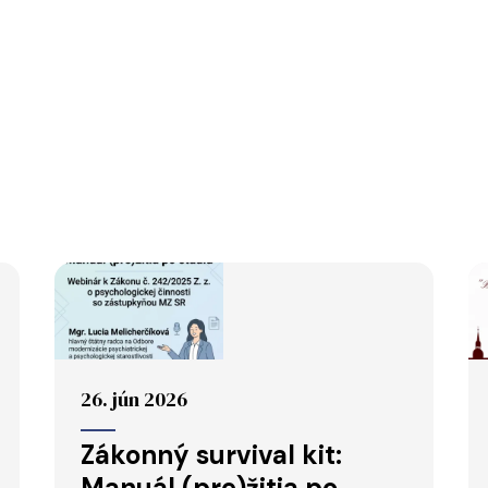
26. jún 2026
Zákonný survival kit:
Manuál (pre)žitia po