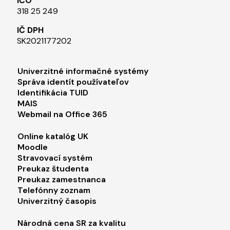
IČO
318 25 249
IČ DPH
SK2021177202​
Footer menu 1
Univerzitné informačné systémy
Správa identít používateľov
Identifikácia TUID
MAIS
Webmail na Office 365
Footer menu 2
Online katalóg UK
Moodle
Stravovací systém
Preukaz študenta
Preukaz zamestnanca
Telefónny zoznam
Univerzitný časopis
Footer menu 3
Národná cena SR za kvalitu