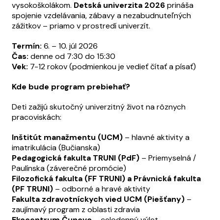
vysokoškolákom.
Detská univerzita 2026
prináša
spojenie vzdelávania, zábavy a nezabudnuteľných
zážitkov – priamo v prostredí univerzít.
Termín:
6. – 10. júl 2026
Čas:
denne od 7:30 do 15:30
Vek:
7-12 rokov (podmienkou je vedieť čítať a písať)
Kde bude program prebiehať?
Deti zažijú skutočný univerzitný život na rôznych
pracoviskách:
Inštitút manažmentu (UCM)
– hlavné aktivity a
imatrikulácia (Bučianska)
Pedagogická fakulta TRUNI (PdF)
– Priemyselná /
Paulínska (záverečné promócie)
Filozofická fakulta (FF TRUNI) a Právnická fakulta
(PF TRUNI)
– odborné a hravé aktivity
Fakulta zdravotníckych vied UCM (Piešťany)
–
zaujímavý program z oblasti zdravia
Ekocentrum Čunovo
– celodenný výlet