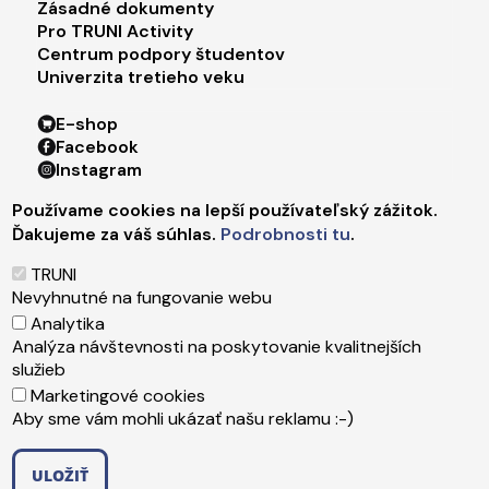
Zásadné dokumenty
Pro TRUNI Activity
Centrum podpory študentov
Univerzita tretieho veku
Footer menu 4
E-shop
Facebook
Instagram
X
Používame cookies na lepší používateľský zážitok.
LinkedIn
Ďakujeme za váš súhlas.
Podrobnosti tu
.
Youtube
Spotify
TRUNI
TikTok
Nevyhnutné na fungovanie webu
Analytika
Analýza návštevnosti na poskytovanie kvalitnejších
Päta
Správca obsahu
služieb
Technická podpora
Marketingové cookies
Vyhlásenie o prístupnosti
Aby sme vám mohli ukázať našu reklamu :-)
Ochrana osobných údajov
Cookies
ULOŽIŤ