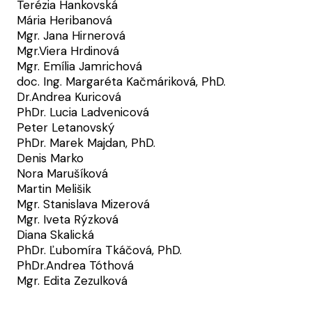
Terézia Hankovská
Mária Heribanová
Mgr. Jana Hirnerová
Mgr.Viera Hrdinová
Mgr. Emília Jamrichová
doc. Ing. Margaréta Kačmáriková, PhD.
Dr.Andrea Kuricová
PhDr. Lucia Ladvenicová
Peter Letanovský
PhDr. Marek Majdan, PhD.
Denis Marko
Nora Marušíková
Martin Melišik
Mgr. Stanislava Mizerová
Mgr. Iveta Rýzková
Diana Skalická
PhDr. Ľubomíra Tkáčová, PhD.
PhDr.Andrea Tóthová
Mgr. Edita Zezulková