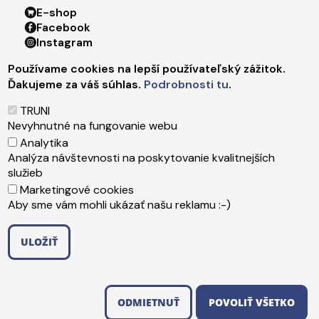
Footer menu 4
E-shop
Facebook
Instagram
X
Používame cookies na lepší používateľský zážitok.
LinkedIn
Ďakujeme za váš súhlas.
Podrobnosti tu
.
Youtube
Spotify
TRUNI
TikTok
Nevyhnutné na fungovanie webu
Analytika
Analýza návštevnosti na poskytovanie kvalitnejších
Päta
Správca obsahu
služieb
Technická podpora
Marketingové cookies
Vyhlásenie o prístupnosti
Aby sme vám mohli ukázať našu reklamu :-)
Ochrana osobných údajov
Cookies
ULOŽIŤ
Copyright ©2026 Trnavská univerzita v Trnave
,
ODMIETNUŤ SÚHLAS
Upraviť preferencie cookies
Created by
ActivIT s.r.o.
ODMIETNUŤ
POVOLIŤ VŠETKO