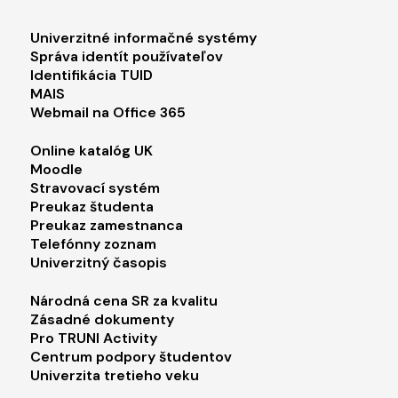
Footer menu 1
Univerzitné informačné systémy
Správa identít používateľov
Identifikácia TUID
MAIS
Webmail na Office 365
Footer menu 2
Online katalóg UK
Moodle
Stravovací systém
Preukaz študenta
Preukaz zamestnanca
Telefónny zoznam
Univerzitný časopis
Footer menu 3
Národná cena SR za kvalitu
Zásadné dokumenty
Pro TRUNI Activity
Centrum podpory študentov
Univerzita tretieho veku