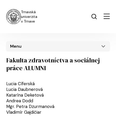
Skočiť na hlavný obsah
Trnavská
univerzita
v Trnave
Menu
Fakulta zdravotníctva a sociálnej
práce ALUMNI
Lucia Cíferská
Lucia Daubnerová
Katarína Deketová
Andrea Dodd
Mgr. Petra Dzurmanová
Vladimír Gajdičiar