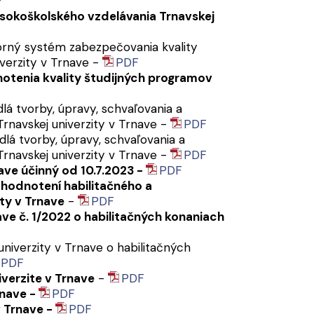
F
sokoškolského vzdelávania Trnavskej
orný systém zabezpečovania kvality
verzity v Trnave -
PDF
notenia kvality študijných programov
lá tvorby, úpravy, schvaľovania a
rnavskej univerzity v Trnave -
PDF
lá tvorby, úpravy, schvaľovania a
rnavskej univerzity v Trnave -
PDF
nave účinný od 10.7.2023 -
PDF
 hodnotení habilitačného a
ty v Trnave
-
PDF
ave č. 1/2022 o habilitačných konaniach
univerzity v Trnave o habilitačných
PDF
verzite v Trnave
-
PDF
rnave -
PDF
v Trnave -
PDF