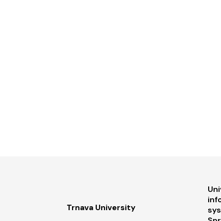
F
Uni
inf
Trnava University
sy
Spr