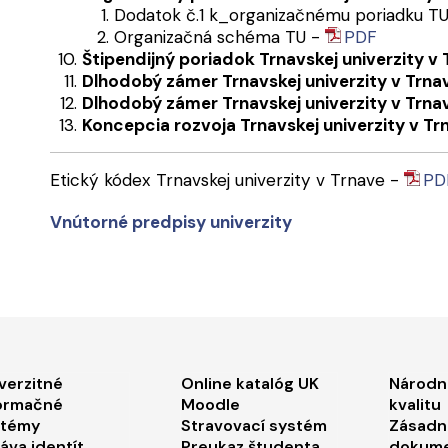
Dodatok č.1 k_organizačnému poriadku T
Organizačná schéma TU -
PDF
Štipendijný poriadok Trnavskej univerzity v
Dlhodobý zámer Trnavskej univerzity v Trn
Dlhodobý zámer Trnavskej univerzity v Trn
Koncepcia rozvoja Trnavskej univerzity v T
Etický kódex Trnavskej univerzity v Trnave -
PD
Vnútorné predpisy univerzity
ooter menu 1
Footer menu 2
Foo
verzitné
Online katalóg UK
Národn
ormačné
Moodle
kvalitu
stémy
Stravovací systém
Zásadn
áva identít
Preukaz študenta
dokum