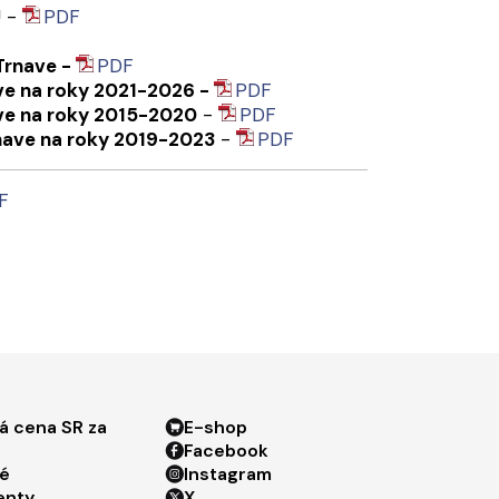
U -
PDF
 Trnave -
PDF
ave na roky 2021-2026 -
PDF
ave na roky 2015-2020
-
PDF
rnave na roky 2019-2023
-
PDF
F
ter menu 3
Footer menu 4
á cena SR za
E-shop
Facebook
é
Instagram
enty
X