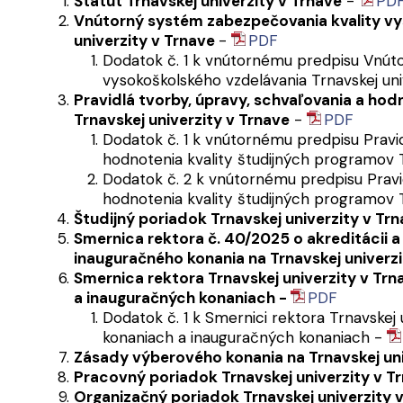
Štatút Trnavskej univerzity v Trnave
-
PD
Vnútorný systém zabezpečovania kvality vy
univerzity v Trnave
-
PDF
Dodatok č. 1 k vnútornému predpisu Vnút
vysokoškolského vzdelávania Trnavskej uni
Pravidlá tvorby, úpravy, schvaľovania a hod
Trnavskej univerzity v Trnave
-
PDF
Dodatok č. 1 k vnútornému predpisu Pravid
hodnotenia kvality študijných programov T
Dodatok č. 2 k vnútornému predpisu Pravid
hodnotenia kvality študijných programov T
Študijný poriadok Trnavskej univerzity v Tr
Smernica rektora č. 40/2025 o akreditácii a
inauguračného konania na Trnavskej univerzi
Smernica rektora Trnavskej univerzity v Trn
a inauguračných konaniach -
PDF
Dodatok č. 1 k Smernici rektora Trnavskej 
konaniach a inauguračných konaniach -
Zásady výberového konania na Trnavskej uni
Pracovný poriadok Trnavskej univerzity v T
Organizačný poriadok Trnavskej univerzity 