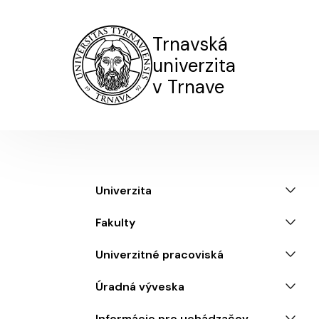
Trnavská
univerzita
v Trnave
Menu
Univerzita
Fakulty
Univerzitné pracoviská
Úradná výveska
Informácie pre uchádzačov