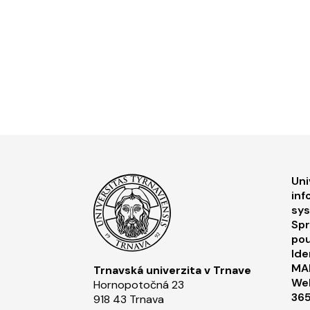
F
Uni
inf
sy
Spr
pou
Ide
MA
Trnavská univerzita v Trnave
Web
Hornopotočná 23
36
918 43 Trnava