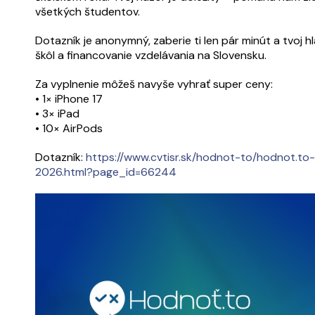
všetkých študentov.
Dotazník je anonymný, zaberie ti len pár minút a tvoj
škôl a financovanie vzdelávania na Slovensku.
Za vyplnenie môžeš navyše vyhrať super ceny:
• 1× iPhone 17
• 3× iPad
• 10× AirPods
Dotazník:
https://www.cvtisr.sk/hodnot-to/hodnot.t
2026.html?page_id=66244