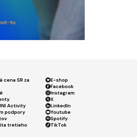
ter menu 3
Footer menu 4
á cena SR za
E-shop
Facebook
é
Instagram
enty
X
NI Activity
LinkedIn
m podpory
Youtube
tov
Spotify
ita tretieho
TikTok