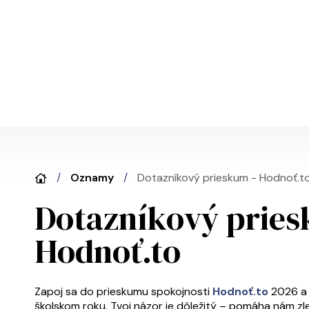
Skočiť na hlavný obsah
Oznamy
Dotazníkový prieskum - Hodnoť.t
Dotazníkový pries
Hodnoť.to
Zapoj sa do prieskumu spokojnosti
Hodnoť.to
2026 a 
školskom roku. Tvoj názor je dôležitý – pomáha nám z