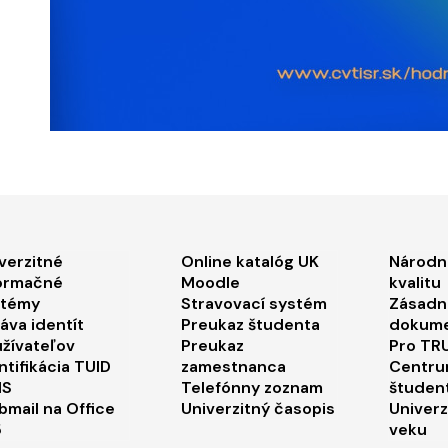
ooter menu 1
Footer menu 2
Foo
verzitné
Online katalóg UK
Národn
ormačné
Moodle
kvalitu
stémy
Stravovací systém
Zásadn
áva identít
Preukaz študenta
dokum
žívateľov
Preukaz
Pro TRU
ntifikácia TUID
zamestnanca
Centru
IS
Telefónny zoznam
študen
mail na Office
Univerzitný časopis
Univerz
5
veku