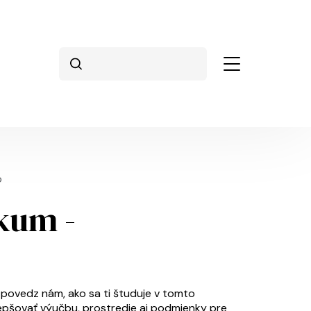
Vyhľadávanie
o
kum -
povedz nám, ako sa ti študuje v tomto
lepšovať výučbu, prostredie aj podmienky pre