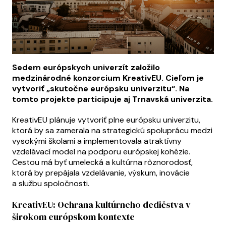
Sedem európskych univerzít založilo
medzinárodné konzorcium KreativEU. Cieľom je
vytvoriť „skutočne európsku univerzitu“. Na
tomto projekte participuje aj Trnavská univerzita.
KreativEU plánuje vytvoriť plne európsku univerzitu,
ktorá by sa zamerala na strategickú spoluprácu medzi
vysokými školami a implementovala atraktívny
vzdelávací model na podporu európskej kohézie.
Cestou má byť umelecká a kultúrna rôznorodosť,
ktorá by prepájala vzdelávanie, výskum, inovácie
a službu spoločnosti.
KreativEU: Ochrana kultúrneho dedičstva v
širokom európskom kontexte