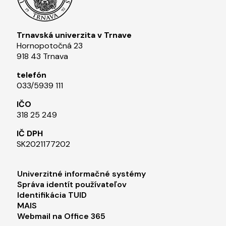
Trnavská univerzita v Trnave
Hornopotočná 23
918 43 Trnava
telefón
033/5939 111​
IČO
318 25 249
IČ DPH
SK2021177202​
Footer menu 1
Univerzitné informačné systémy
Správa identít používateľov
Identifikácia TUID
MAIS
Webmail na Office 365