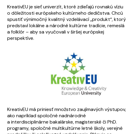
KreativEU je sieť univerzít, ktoré zdieľajú rovnakú víziu
o dôležitosti európskeho kultúrneho dedičstva. Chcú
spustiť výnimočný kvalitný vzdelávací „produkt“, ktorý
predstaví lokálne a národné kultúrne tradície, remeslá
a folklór – aby sa vyučovali v širšej európskej
perspektíve.
KreativEU má priniesť množstvo zaujímavých výstupov,
ako napríklad spoločné nadnárodné
a interdisciplinárne bakalárske, magisterské či PhD.
programy, spoločné multikultúrne letné školy, verejné