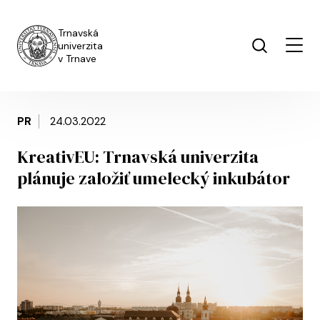
Skočiť na hlavný obsah
Trnavská
univerzita
v Trnave
PR
24.03.2022
KreativEU: Trnavská univerzita
plánuje založiť umelecký inkubátor