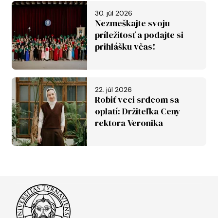
30. júl 2026
Nezmeškajte svoju
príležitosť a podajte si
prihlášku včas!
22. júl 2026
Robiť veci srdcom sa
oplatí: Držiteľka Ceny
rektora Veronika
Závadská