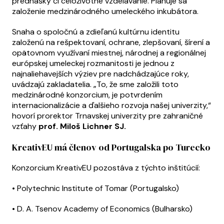
prednášky či celoživotné vzdelávanie. Plánuje sa
založenie medzinárodného umeleckého inkubátora.
Snaha o spoločnú a zdieľanú kultúrnu identitu
založenú na rešpektovaní, ochrane, zlepšovaní, šírení a
opätovnom využívaní miestnej, národnej a regionálnej
európskej umeleckej rozmanitosti je jednou z
najnaliehavejších výziev pre nadchádzajúce roky,
uvádzajú zakladatelia. „To, že sme založili toto
medzinárodné konzorcium, je potvrdením
internacionalizácie a ďalšieho rozvoja našej univerzity,“
hovorí prorektor Trnavskej univerzity pre zahraničné
vzťahy
prof. Miloš Lichner SJ.
KreativEU má členov od Portugalska po Turecko
Konzorcium KreativEU pozostáva z týchto inštitúcií:
• Polytechnic Institute of Tomar (Portugalsko)
• D. A. Tsenov Academy of Economics (Bulharsko)