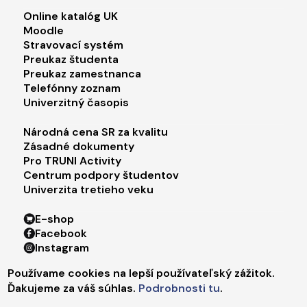
Footer menu 2
Online katalóg UK
Moodle
Stravovací systém
Preukaz študenta
Preukaz zamestnanca
Telefónny zoznam
Univerzitný časopis
Footer menu 3
Národná cena SR za kvalitu
Zásadné dokumenty
Pro TRUNI Activity
Centrum podpory študentov
Univerzita tretieho veku
Footer menu 4
E-shop
Facebook
Instagram
X
Používame cookies na lepší používateľský zážitok.
LinkedIn
Ďakujeme za váš súhlas.
Podrobnosti tu
.
Youtube
Spotify