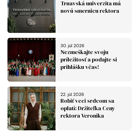
Trnavská univerzita má
novú smernicu rektora
30. júl 2026
Nezmeškajte svoju
príležitosť a podajte si
prihlášku včas!
22. júl 2026
Robiť veci srdcom sa
oplatí: Držiteľka Ceny
rektora Veronika
Závadská