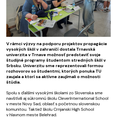
V rámci výzvy na podporu projektov propagácie
vysokých škôl v zahraničí dostala Trnavská
univerzita v Trnave možnosť predstaviť svoje
študijné programy študentom stredných škôl v
Srbsku. Univerzitu sme reprezentovali formou
rozhovorov so študentmi, ktorých ponuka TU
zaujala a ktorí sa aktívne zaujímali o možnosti
štúdia.
Spolu s ďalšími vysokými školami zo Slovenska sme
navštívili aj súkromnú školu CleverInternational School
v meste Novy Sad, oblasť s početnou slovenskou
komunitou. Taktiež školu Crnjanski High School
v hlavnom meste Belehrad.