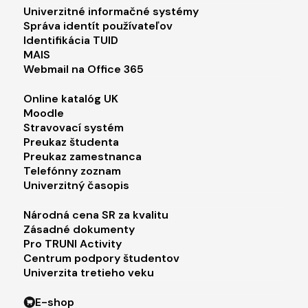
Footer menu 1
Univerzitné informačné systémy
Správa identít používateľov
Identifikácia TUID
MAIS
Webmail na Office 365
Footer menu 2
Online katalóg UK
Moodle
Stravovací systém
Preukaz študenta
Preukaz zamestnanca
Telefónny zoznam
Univerzitný časopis
Footer menu 3
Národná cena SR za kvalitu
Zásadné dokumenty
Pro TRUNI Activity
Centrum podpory študentov
Univerzita tretieho veku
Footer menu 4
E-shop