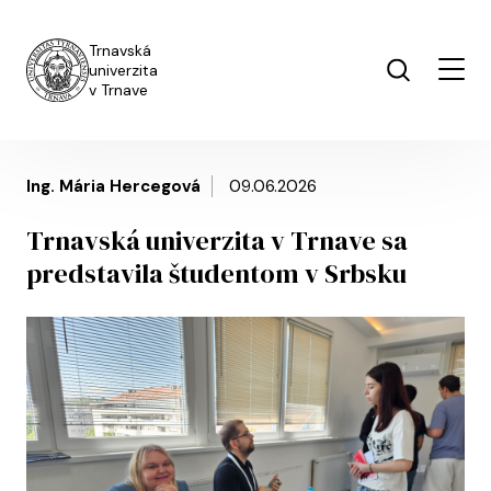
Skočiť na hlavný obsah
Trnavská
univerzita
v Trnave
Ing. Mária Hercegová
09.06.2026
Trnavská univerzita v Trnave sa
predstavila študentom v Srbsku