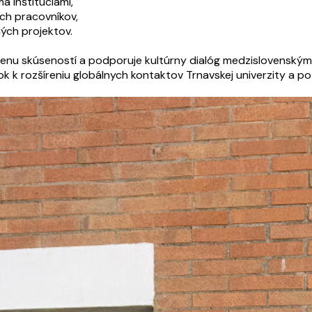
 inštitúciami,
ch pracovníkov,
ých projektov.
menu skúseností a podporuje kultúrny dialóg medzislovensk
 rozšíreniu globálnych kontaktov Trnavskej univerzity a pot