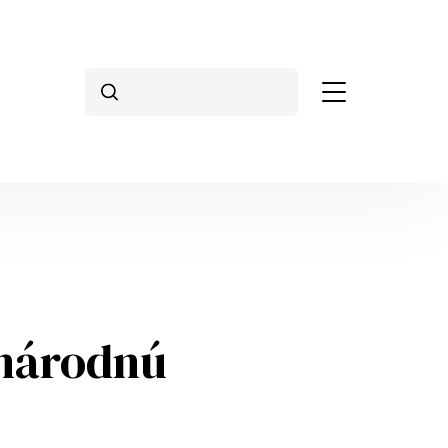
Vyhľadávanie
inárodnú