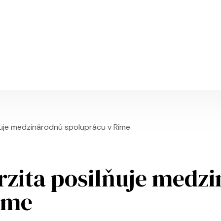
Skočiť na hlavný obsah
ňuje medzinárodnú spoluprácu v Ríme
rzita posilňuje medz
íme