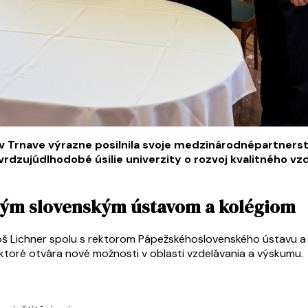
ta v Trnave výrazne posilnila svoje medzinárodnépartn
zujúdlhodobé úsilie univerzity o rozvoj kvalitného vz
kým slovenským ústavom a kolégiom
loš Lichner spolu s rektorom Pápežskéhoslovenského ústavu a k
toré otvára nové možnosti v oblasti vzdelávania a výskumu.