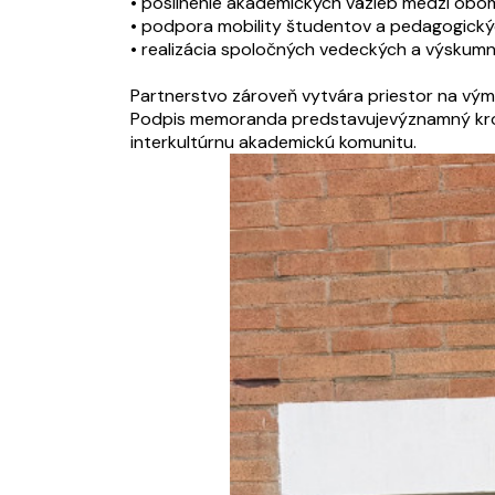
• posilnenie akademických väzieb medzi oboma
• podpora mobility študentov a pedagogický
• realizácia spoločných vedeckých a výskumn
Partnerstvo zároveň vytvára priestor na vý
Podpis memoranda predstavujevýznamný krok k
interkultúrnu akademickú komunitu.