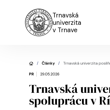
Trnavská
univerzita
v Trnave
Články
Trnavská univerzita posil
PR
29.05.2026
Trnavská unive
spoluprácu v R