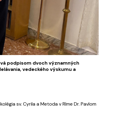
erstvá podpisom dvoch významných
delávania, vedeckého výskumu a
olégia sv. Cyrila a Metoda v Ríme Dr. Pavlom