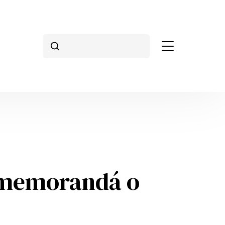
Vyhľadávanie
é memorandá o