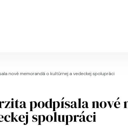
Skočiť na hlavný obsah
sala nové memorandá o kultúrnej a vedeckej spolupráci
rzita podpísala nov
eckej spolupráci