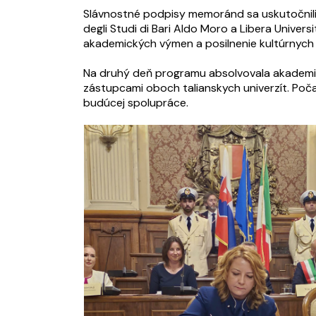
Slávnostné podpisy memoránd sa uskutočnili 4
degli Studi di Bari Aldo Moro a Libera Univ
akademických výmen a posilnenie kultúrnych 
Na druhý deň programu absolvovala akademick
zástupcami oboch talianskych univerzít. Poča
budúcej spolupráce.