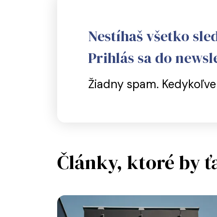
Nestíhaš všetko sle
Prihlás sa do newsle
Žiadny spam. Kedykoľvek
Články, ktoré by ť