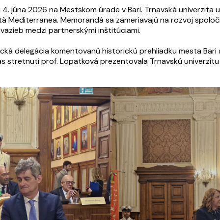
. júna 2026 na Mestskom úrade v Bari. Trnavská univerzita u
ersità Mediterranea. Memorandá sa zameriavajú na rozvoj spol
väzieb medzi partnerskými inštitúciami.
á delegácia komentovanú historickú prehliadku mesta Bari a
s stretnutí prof. Lopatková prezentovala Trnavskú univerzitu 