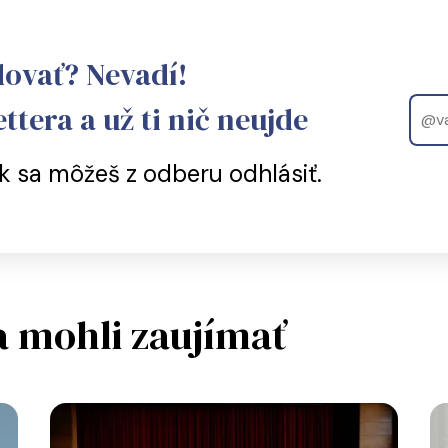
dovať? Nevadí!
Email
ttera a už ti nič neujde
 sa môžeš z odberu odhlásiť.
a mohli zaujímať