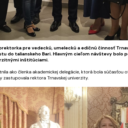
rorektorka pre vedeckú, umeleckú a edičnú činnosť Trnav
stu do talianskeho Bari. Hlavným cieľom návštevy bolo 
zitnými inštitúciami.
nila ako členka akademickej delegácie, ktorá bola súčasťou of
ty zastupovala rektora Trnavskej univerzity.