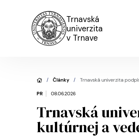
Trnavská
univerzita
v Trnave
Články
Trnavská univerzita podpí
PR
08.06.2026
Trnavská unive
kultúrnej a ved