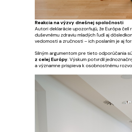
Reakcia na výzvy dnešnej spoločnosti
Autori deklarácie upozorňujú, že Európa čelí
duševnému zdraviu mladých ľudí aj dôsledkom 
vedomosti a zručnosti – ich poslaním je aj f
Silným argumentom pre tieto odporúčania 
z celej Európy
. Výskum potvrdil jednoznačn
a významne prispieva k osobnostnému rozvoju