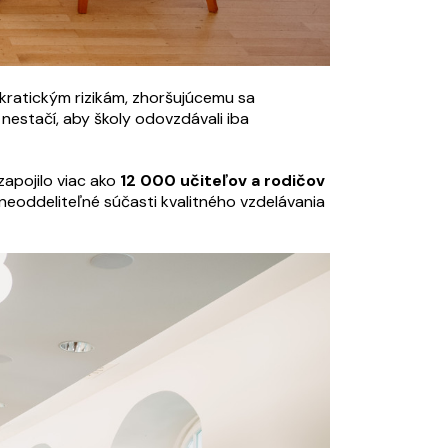
okratickým rizikám, zhoršujúcemu sa
nestačí, aby školy odovzdávali iba
zapojilo viac ako
12 000 učiteľov a rodičov
eoddeliteľné súčasti kvalitného vzdelávania