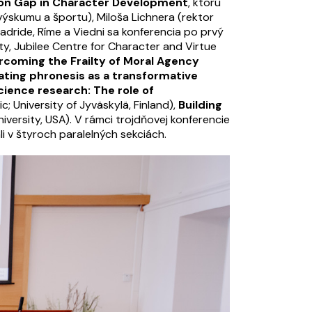
on Gap in Character Development
, ktorú
výskumu a športu), Miloša Lichnera (rektor
dride, Ríme a Viedni sa konferencia po prvý
ty, Jubilee Centre for Character and Virtue
coming the Frailty of Moral Agency
ating phronesis as a transformative
cience research: The role of
; University of Jyväskylä, Finland),
Building
iversity, USA). V rámci trojdňovej konferencie
li v štyroch paralelných sekciách.