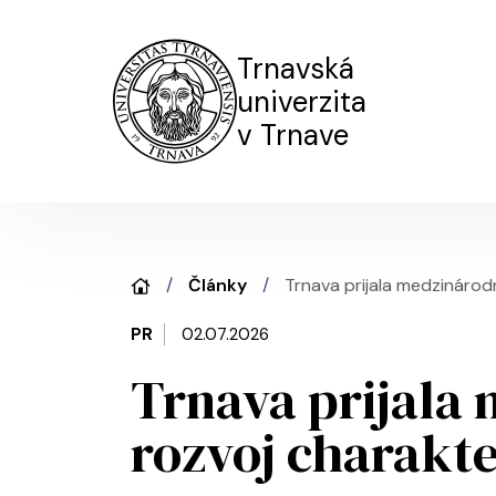
Trnavská
univerzita
v Trnave
Články
Trnava prijala medzinárod
PR
02.07.2026
Trnava prijala
rozvoj charakte