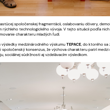
 rastúcej spoločenskej fragmentácii, oslabovaniu dôvery, dem
rýchleho technologického vývoja. V tejto situácii podľa nich 
ormovanie charakteru mladých ľudí.
sú výsledky medzinárodného výskumu
TEPACE
, do ktorého sa 
ý spoločenský konsenzus, že výchova charakteru patrí medzi n
, sociálnej súdržnosti aj vzdelávacím výsledkom.