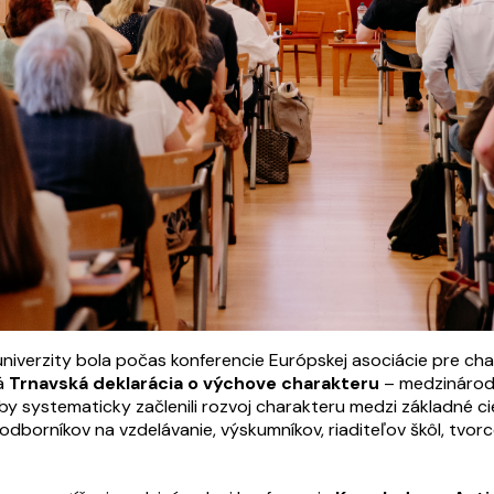
niverzity bola počas konferencie Európskej asociácie pre ch
tá
Trnavská deklarácia o výchove charakteru
– medzinárod
, aby systematicky začlenili rozvoj charakteru medzi základné ci
borníkov na vzdelávanie, výskumníkov, riaditeľov škôl, tvorc