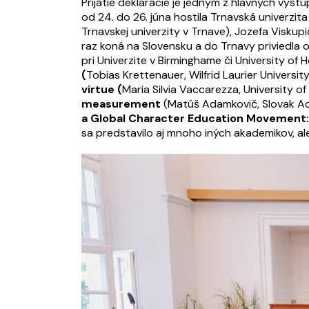
Prijatie deklarácie je jedným z hlavných výs
od 24. do 26. júna hostila Trnavská univerzit
Trnavskej univerzity v Trnave), Jozefa Visku
raz koná na Slovensku a do Trnavy priviedla o
pri Univerzite v Birminghame či University of 
(
Tobias Krettenauer, Wilfrid Laurier Universit
virtue (
Maria Silvia Vaccarezza, University of
measurement
(Matúš Adamkovič, Slovak Acad
a Global Character Education Movement:
sa predstavilo aj mnoho iných akademikov, ale