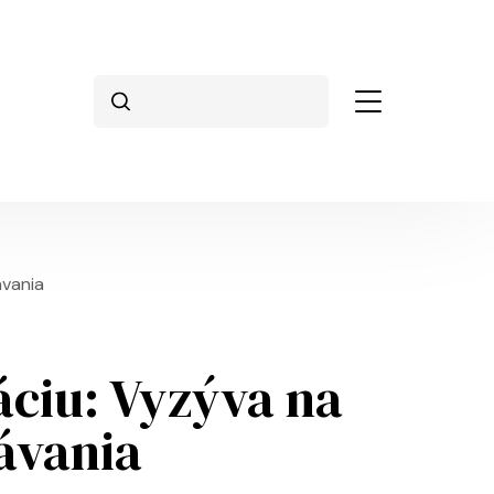
Vyhľadávanie
ávania
ciu: Vyzýva na
ávania