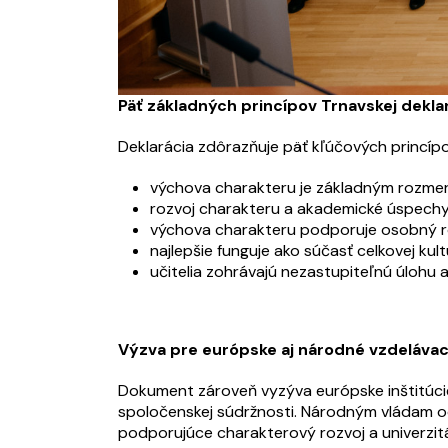
Päť základných princípov Trnavskej dekla
Deklarácia zdôrazňuje päť kľúčových princípo
výchova charakteru je základným rozmer
rozvoj charakteru a akademické úspechy 
výchova charakteru podporuje osobný ro
najlepšie funguje ako súčasť celkovej kul
učitelia zohrávajú nezastupiteľnú úlohu 
Výzva pre európske aj národné vzdelávaci
Dokument zároveň vyzýva európske inštitúcie,
spoločenskej súdržnosti. Národným vládam odp
podporujúce charakterový rozvoj a univerzi