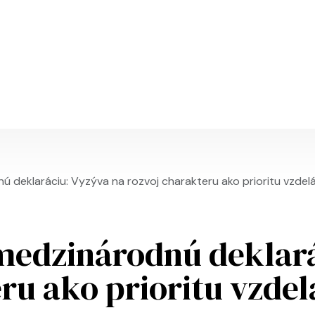
Skočiť na hlavný obsah
nú deklaráciu: Vyzýva na rozvoj charakteru ako prioritu vzdel
 medzinárodnú deklará
ru ako prioritu vzdel