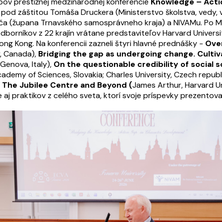
tupov prestížnej medzinárodnej konferencie
Knowledge – Acti
a pod záštitou Tomáša Druckera (Ministerstvo školstva, vedy, 
piča (župana Trnavského samosprávneho kraja) a NIVAMu. Po Ma
dborníkov z 22 krajín vrátane predstaviteľov Harvard Universi
Hong Kong. Na konferencii zazneli štyri hlavné prednášky -
Over
y, Canada),
Bridging the gap as undergoing change. Cultiv
 Genova, Italy),
On the questionable credibility of social s
emy of Sciences, Slovakia; Charles University, Czech republic
 The Jubilee Centre and Beyond (
James Arthur, Harvard Un
 aj praktikov z celého sveta, ktorí svoje príspevky prezentova