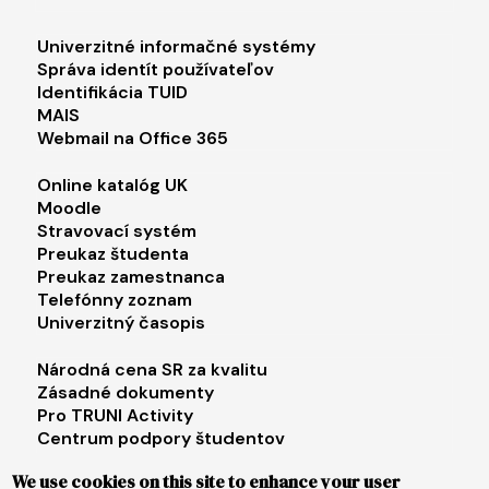
Footer menu 1
Univerzitné informačné systémy
Správa identít používateľov
Identifikácia TUID
MAIS
Webmail na Office 365
Footer menu 2
Online katalóg UK
Moodle
Stravovací systém
Preukaz študenta
Preukaz zamestnanca
Telefónny zoznam
Univerzitný časopis
Footer menu 3
Národná cena SR za kvalitu
Zásadné dokumenty
Pro TRUNI Activity
Centrum podpory študentov
Univerzita tretieho veku
We use cookies on this site to enhance your user