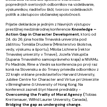
popredných svetových odborníkov na vzdelávanie,
výskumníkov, riaditeľov škôl, tvorcov vzdelávacích
politík a zástupcov občianskej spoločnosti.
Prijatie deklarácie je jedným z hlavných výstupov
prestížnej medzinárodnej konferencie
Knowledge –
Action Gap in Character Development
, ktorú od
24. do 26. júna hostila Trnavská univerzita pod
záštitou Tomáša Druckera (Ministerstvo školstva,
vedy, výskumu a športu), Miloša Lichnera (rektor
Trnavskej univerzity v Trnave), Jozefa Viskupiča
(župana Trnavského samosprávneho kraja) a NIVAMu.
Po Madride, Ríme a Viedni sa konferencia po prvý raz
koná na Slovensku a do Trnavy priviedla odborníkov z
22 krajín vrátane predstaviteľov Harvard University,
Jubilee Centre for Character and Virtue pri Univerzite
v Birminghame či University of Hong Kong. Na
konferencii zazneli štyri hlavné prednášky -
Overcoming the Frailty of Moral Agency (
Tobias
Krettenauer, Wilfrid Laurier University, Canada),
Bridging the gap as undergoing change.