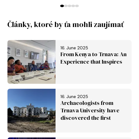
Predchádzajúce
Ďalej
Články, ktoré by ťa mohli zaujímať
16. June 2025
From Kenya to Trnava: An
Experience that Inspires
16. June 2025
Archaeologists from
Trnava University have
discovered the first
Roman aqueduct in
Slovakia. It is set to be