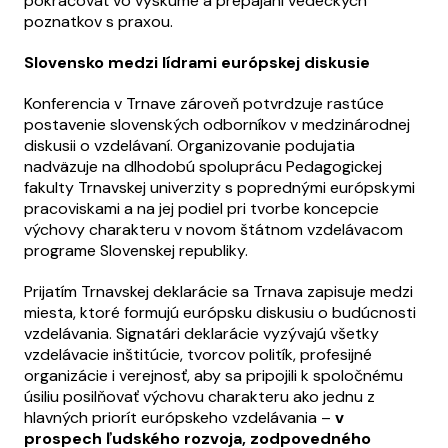
pokračovať vo výskume a prepájaní vedeckých
poznatkov s praxou.
Slovensko medzi lídrami európskej diskusie
Konferencia v Trnave zároveň potvrdzuje rastúce
postavenie slovenských odborníkov v medzinárodnej
diskusii o vzdelávaní. Organizovanie podujatia
nadväzuje na dlhodobú spoluprácu Pedagogickej
fakulty Trnavskej univerzity s poprednými európskymi
pracoviskami a na jej podiel pri tvorbe koncepcie
výchovy charakteru v novom štátnom vzdelávacom
programe Slovenskej republiky.
Prijatím Trnavskej deklarácie sa Trnava zapisuje medzi
miesta, ktoré formujú európsku diskusiu o budúcnosti
vzdelávania. Signatári deklarácie vyzývajú všetky
vzdelávacie inštitúcie, tvorcov politík, profesijné
organizácie i verejnosť, aby sa pripojili k spoločnému
úsiliu posilňovať výchovu charakteru ako jednu z
hlavných priorít európskeho vzdelávania –
v
prospech ľudského rozvoja, zodpovedného