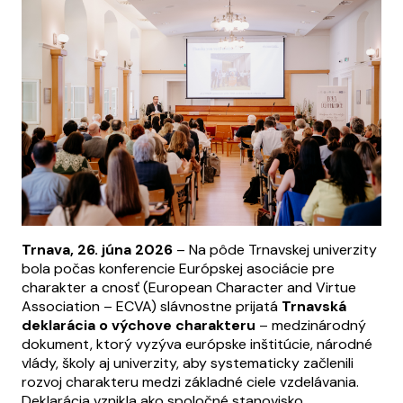
Trnava, 26. júna 2026
– Na pôde Trnavskej univerzity
bola počas konferencie Európskej asociácie pre
charakter a cnosť (European Character and Virtue
Association – ECVA) slávnostne prijatá
Trnavská
deklarácia o výchove charakteru
– medzinárodný
dokument, ktorý vyzýva európske inštitúcie, národné
vlády, školy aj univerzity, aby systematicky začlenili
rozvoj charakteru medzi základné ciele vzdelávania.
Deklarácia vznikla ako spoločné stanovisko