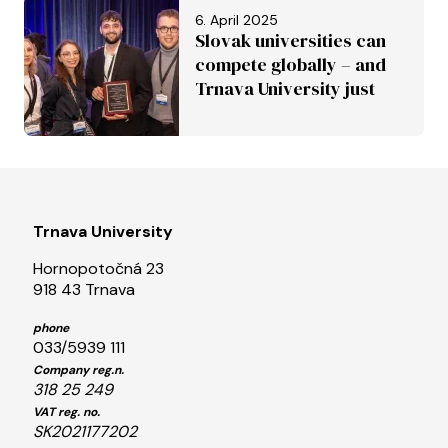
inscribed on the UNESCO
6. April 2025
World Heritage List
Slovak universities can
compete globally – and
Trnava University just
proved it
Trnava University
Hornopotočná 23
918 43 Trnava
phone
033/5939 111
Company reg.n.
318 25 249
VAT reg. no.
SK2021177202