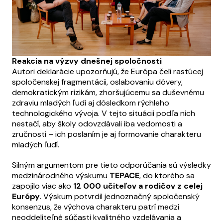
Reakcia na výzvy dnešnej spoločnosti
Autori deklarácie upozorňujú, že Európa čelí rastúcej
spoločenskej fragmentácii, oslabovaniu dôvery,
demokratickým rizikám, zhoršujúcemu sa duševnému
zdraviu mladých ľudí aj dôsledkom rýchleho
technologického vývoja. V tejto situácii podľa nich
nestačí, aby školy odovzdávali iba vedomosti a
zručnosti – ich poslaním je aj formovanie charakteru
mladých ľudí.
Silným argumentom pre tieto odporúčania sú výsledky
medzinárodného výskumu
TEPACE
, do ktorého sa
zapojilo viac ako
12 000 učiteľov a rodičov z celej
Európy
. Výskum potvrdil jednoznačný spoločenský
konsenzus, že výchova charakteru patrí medzi
neoddeliteľné súčasti kvalitného vzdelávania a