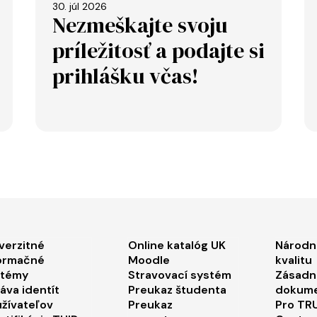
30. júl 2026
Nezmeškajte svoju
príležitosť a podajte si
prihlášku včas!
ooter menu 1
Footer menu 2
Foo
verzitné
Online katalóg UK
Národn
ormačné
Moodle
kvalitu
stémy
Stravovací systém
Zásadn
áva identít
Preukaz študenta
dokum
žívateľov
Preukaz
Pro TRU