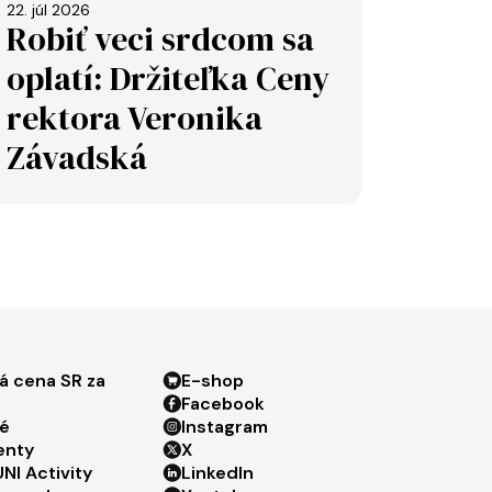
22. júl 2026
Robiť veci srdcom sa
oplatí: Držiteľka Ceny
rektora Veronika
Závadská
ter menu 3
Footer menu 4
á cena SR za
E-shop
Facebook
é
Instagram
enty
X
NI Activity
LinkedIn