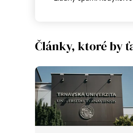
Články, ktoré by ť