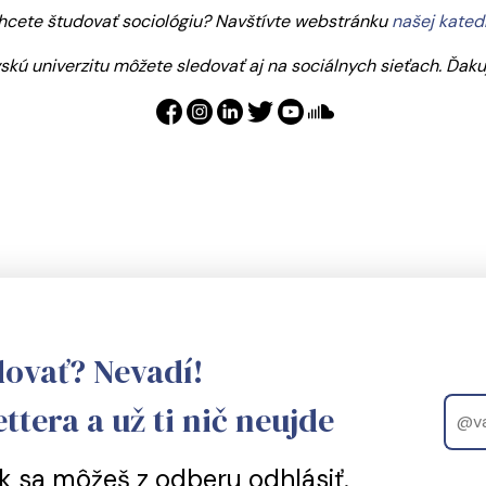
hcete študovať sociológiu? Navštívte webstránku
našej katedr
skú univerzitu môžete sledovať aj na sociálnych sieťach. Ďak
dovať? Nevadí!
Email
ttera a už ti nič neujde
 sa môžeš z odberu odhlásiť.