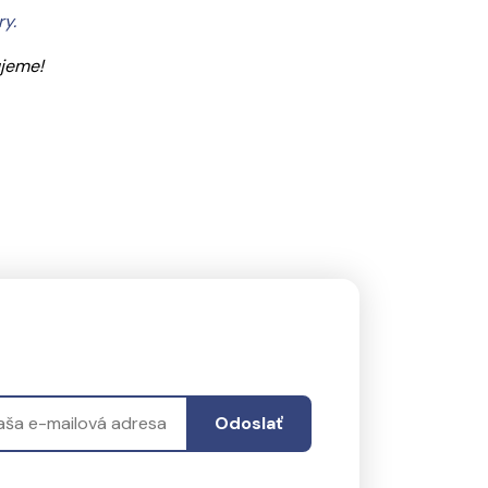
y.
ujeme!
Odoslať