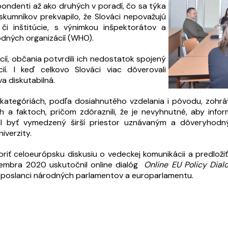
pondenti až ako druhých v poradí, čo sa týka
Výskumníkov prekvapilo, že Slováci nepovažujú
 či inštitúcie, s výnimkou inšpektorátov a
odných organizácií (WHO).
cií, občania potvrdili ich nedostatok spojený
ií. I keď celkovo Slováci viac dôverovali
a diskutabilná.
kategóriách, podľa dosiahnutého vzdelania i pôvodu, zohrávaj
a faktoch, pričom zdôraznili, že je nevyhnutné, aby info
l byť vymedzený širší priestor uznávaným a dôveryhod
iverzity.
riť celoeurópsku diskusiu o vedeckej komunikácii a predloži
embra 2020 uskutočnil online dialóg
Online EU Policy Dia
 a poslanci národných parlamentov a europarlamentu.