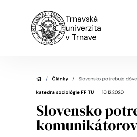
Trnavská
univerzita
v Trnave
Články
Slovensko potrebuje dôv
katedra sociológie FF TU
10.12.2020
Slovensko potr
komunikátoro