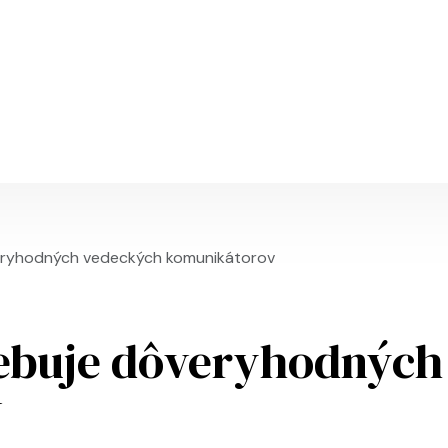
Skočiť na hlavný obsah
eryhodných vedeckých komunikátorov
ebuje dôveryhodných
v