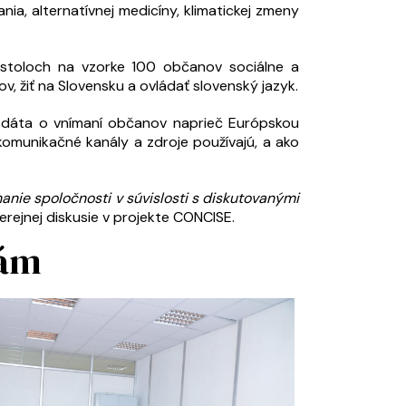
ia, alternatívnej medicíny, klimatickej zmeny
ch stoloch na vzorke 100 občanov sociálne a
v, žiť na Slovensku a ovládať slovenský jazyk.
é dáta o vnímaní občanov naprieč Európskou
omunikačné kanály a zdroje používajú, a ako
nanie spoločnosti v súvislosti s diskutovanými
erejnej diskusie v projekte CONCISE.
tám