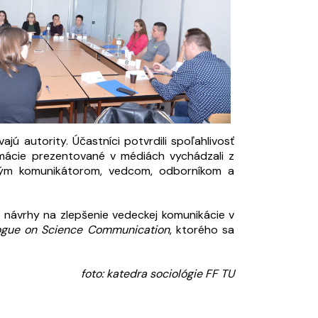
ú autority. Účastníci potvrdili spoľahlivosť
rmácie prezentované v médiách vychádzali z
ným komunikátorom, vedcom, odborníkom a
ť návrhy na zlepšenie vedeckej komunikácie v
logue on Science Communication
, ktorého sa
foto: katedra sociológie FF TU