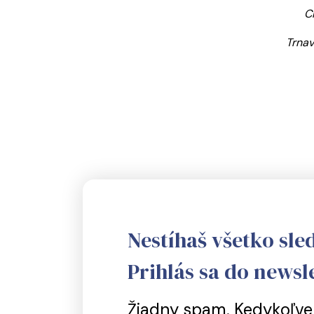
C
Trnav
Nestíhaš všetko sle
Prihlás sa do newsle
Žiadny spam. Kedykoľvek