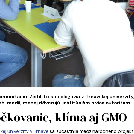
ikáciu. Zistili to sociológovia z Trnavskej univerzity, k
nych médií, menej dôverujú inštitúciám a viac autoritám.
 očkovanie, klíma aj GMO
kej univerzity v Trnave
sa zúčastnila medzinárodného projekt