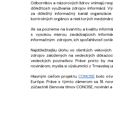
Odborníkov a názorových lídrov vnímajú res
dôležitosti využívania zdrojov informácií. 
za dôležitý informačný kanál organizácie
kontrolných orgánov a niektorých medzinár
Ak sa pozrieme na kvantitu a kvalitu informá
s vysokou mierou zavádzajúcich informác
informačným zdrojom, ich spoľahlivosť ostáv
Najdôležitejšiu úlohu vo všetkých vekových 
zdrojov založených na vedeckých dôkazoch 
vedeckých poznatkov. Práve preto by ma
novinárom, myslia si výskumníci z Trnavskej un
Hlavným cieľom projektu
CONCISE
bolo otvo
Európe. Práve s týmto zámerom sa 18. nov
zúčastnili členovia tímov CONCISE, novinári