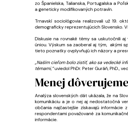
zo Španielska, Talianska, Portugalska a Poľ
a geneticky modifikovaných potravín.
Trnavskí sociológovia realizovali už 19. 
demograficky reprezentujúcich Slovensko. Všet
Diskusie na rovnaké témy sa uskutočnili a
úniou. Výskum sa zaoberal aj tým, akými s
tieto poznatky ovplyvňujú ich názory a pres
„Naším cieľom bolo zistiť, ako sa vedecké in
témami,“
uviedol PhDr. Peter Guráň, PhD., ved
Menej dôverujeme 
Analýza slovenských dát ukázala, že na Sl
komunikáciu a je o nej aj nedostatočná vere
občania najčastejšie získavajú informácie z
respondentami považované za komunikačné ka
informácie.