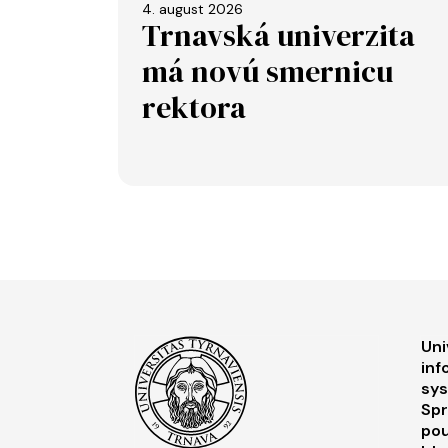
4. august 2026
Trnavská univerzita
má novú smernicu
rektora
F
Uni
inf
sy
Spr
pou