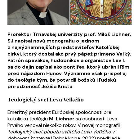
Prorektor Trnavskej univerzity prof. Miloš Lichner,
SJ napísal novú monografiu o jednom
z najvýznamnejších predstaviteľov Katolíckej
cirkvi, ktorý dostal ako prvý pápež prímeno Veľký.
Patrón spevákov, hudobníkov a organistov Lev I.
sa do dejín zapísal ako pontifex, ktorý ubránil Rím
pred nájazdom Hunov. Významne však prispel aj
do teológie tým, že potvrdil božskú i ľudskú
prirodzenosť Ježiša Krista.
Teologický svet Leva Veľkého
Emeritný prezident Európskej spoločnosti pre
katolícku teológiu
M. Lichner
sa osobnosti Leva
Prvého venoval niekoľko rokov. V novej monografii
Teologický svet pápeža svätého Leva Veľkého v
dobovom kontexte
(Dobrá kniha, 2022) predkladá