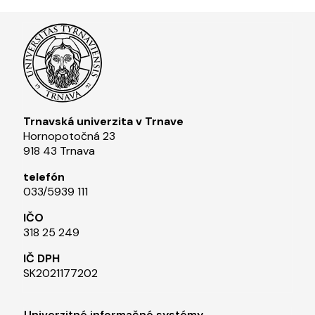
Trnavská univerzita v Trnave
Hornopotočná 23
918 43 Trnava
telefón
033/5939 111​
IČO
318 25 249
IČ DPH
SK2021177202​
Univerzitné informačné systémy