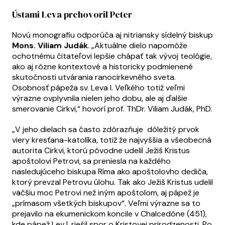
Ústami Leva prehovoril Peter
Novú monografiu odporúča aj nitriansky sídelný biskup
Mons.
Viliam Judák
. „Aktuálne dielo napomôže
ochotnému čitateľovi lepšie chápať tak vývoj teológie,
ako aj rôzne kontextové a historicky podmienené
skutočnosti utvárania ranocirkevného sveta.
Osobnosť pápeža sv. Leva I. Veľkého totiž veľmi
výrazne ovplyvnila nielen jeho dobu, ale aj ďalšie
smerovanie Cirkvi,“ hovorí prof. ThDr. Viliam Judák, PhD.
„V jeho dielach sa často zdôrazňuje dôležitý prvok
viery kresťana-katolíka, totiž že najvyššia a všeobecná
autorita Cirkvi, ktorú pôvodne udelil Ježiš Kristus
apoštolovi Petrovi, sa preniesla na každého
nasledujúceho biskupa Ríma ako apoštolovho dediča,
ktorý prevzal Petrovu úlohu. Tak ako Ježiš Kristus udelil
väčšiu moc Petrovi než iným apoštolom, aj pápež je
„prímasom všetkých biskupov“. Veľmi výrazne sa to
prejavilo na ekumenickom koncile v Chalcedóne (451),
kde pápež Lev I. riešil spor o Kristovej prirodzenosti. Po