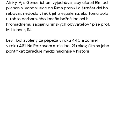
Afriky. Aj s Genserichom vyjednával, aby ušetril Rím od
plienenia. Vandali síce do Ríma prenikli a štrnásť dní ho
rabovali, nedošlo však k jeho vypáleniu, ako tomu bolo
u tohto barbarského kmeňa bežné, ba ani k
hromadnému zabíjaniu rímskych obyvateľov,“ píše prof.
M. Lichner, SJ.
Lev I. bol zvolený za pápeža v roku 440 a zomrel
v roku 461. Na Petrovom stolci bol 21 rokov, čím sa jeho
pontifikát zaraďuje medzi najdlhšie v histórii.