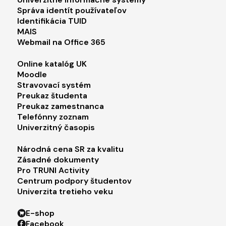
Footer menu 1
Správa identít používateľov
Identifikácia TUID
MAIS
Webmail na Office 365
Footer menu 2
Online katalóg UK
Moodle
Stravovací systém
Preukaz študenta
Preukaz zamestnanca
Telefónny zoznam
Univerzitný časopis
Footer menu 3
Národná cena SR za kvalitu
Zásadné dokumenty
Pro TRUNI Activity
Centrum podpory študentov
Univerzita tretieho veku
Footer menu 4
E-shop
Facebook