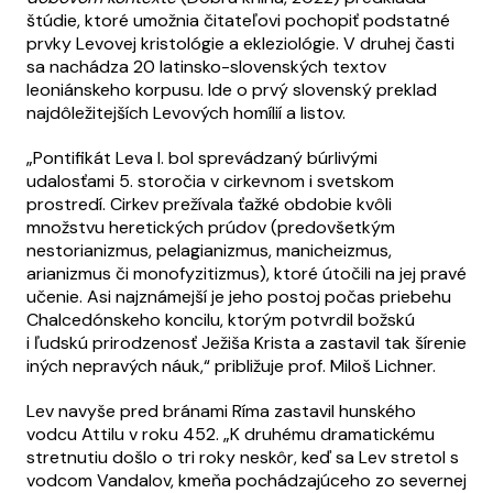
štúdie, ktoré umožnia čitateľovi pochopiť podstatné
prvky Levovej kristológie a ekleziológie. V druhej časti
sa nachádza 20 latinsko-slovenských textov
leoniánskeho korpusu. Ide o prvý slovenský preklad
najdôležitejších Levových homílií a listov.
„Pontifikát Leva I. bol sprevádzaný búrlivými
udalosťami 5. storočia v cirkevnom i svetskom
prostredí. Cirkev prežívala ťažké obdobie kvôli
množstvu heretických prúdov (predovšetkým
nestorianizmus, pelagianizmus, manicheizmus,
arianizmus či monofyzitizmus), ktoré útočili na jej pravé
učenie. Asi najznámejší je jeho postoj počas priebehu
Chalcedónskeho koncilu, ktorým potvrdil božskú
i ľudskú prirodzenosť Ježiša Krista a zastavil tak šírenie
iných nepravých náuk,“ približuje prof. Miloš Lichner.
Lev navyše pred bránami Ríma zastavil hunského
vodcu Attilu v roku 452. „K druhému dramatickému
stretnutiu došlo o tri roky neskôr, keď sa Lev stretol s
vodcom Vandalov, kmeňa pochádzajúceho zo severnej