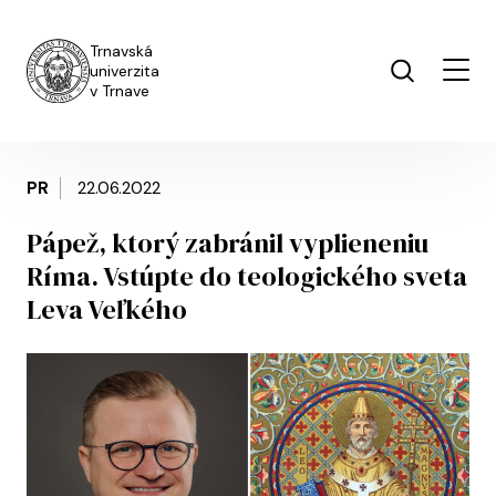
Skočiť na hlavný obsah
Trnavská
univerzita
v Trnave
PR
22.06.2022
Pápež, ktorý zabránil vyplieneniu
Ríma. Vstúpte do teologického sveta
Leva Veľkého