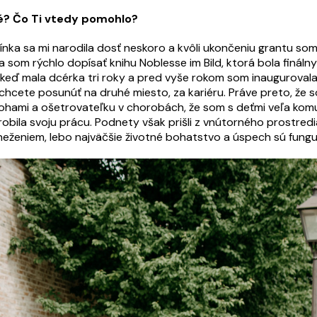
né? Čo Ti vtedy pomohlo?
nka sa mi narodila dosť neskoro a kvôli ukončeniu grantu s
a som rýchlo dopísať knihu Noblesse im Bild, ktorá bola finál
m, keď mala dcérka tri roky a pred vyše rokom som inauguroval
chcete posunúť na druhé miesto, za kariéru. Práve preto, že s
lohami a ošetrovateľku v chorobách, že som s deťmi veľa komu
robila svoju prácu. Podnety však prišli z vnútorného prostredi
k neženiem, lebo najväčšie životné bohatstvo a úspech sú fungu