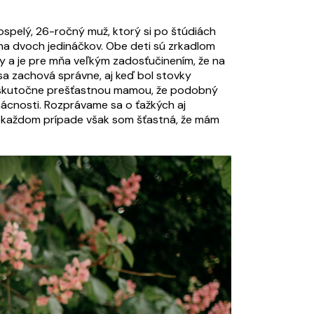
ospelý, 26-ročný muž, ktorý si po štúdiách
ina dvoch jedináčkov. Obe deti sú zrkadlom
y a je pre mňa veľkým zadosťučinením, že na
a zachová správne, aj keď bol stovky
ma skutočne prešťastnou mamou, že podobný
mácnosti. Rozprávame sa o ťažkých aj
 V každom prípade však som šťastná, že mám