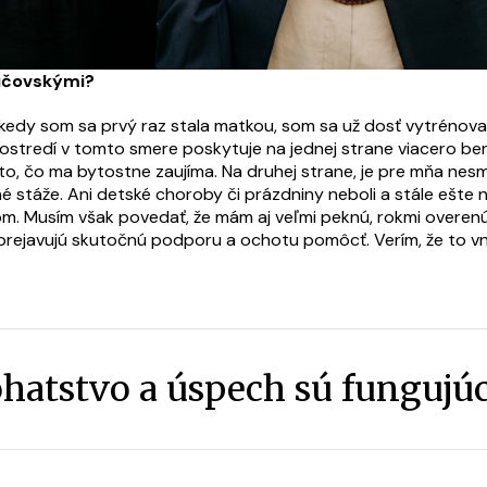
dičovskými?
dkedy som sa prvý raz stala matkou, som sa už dosť vytrénoval
tredí v tomto smere poskytuje na jednej strane viacero benefi
o, čo ma bytostne zaujíma. Na druhej strane, je pre mňa ne
é stáže. Ani detské choroby či prázdniny neboli a stále ešte
om. Musím však povedať, že mám aj veľmi peknú, rokmi overenú 
i prejavujú skutočnú podporu a ochotu pomôcť. Verím, že to v
ohatstvo a úspech sú fungujúc