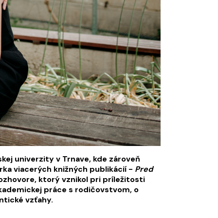
skej univerzity v Trnave, kde zároveň
ka viacerých knižných publikácií -
Pred
hovore, ktorý vznikol pri príležitosti
akademickej práce s rodičovstvom, o
tické vzťahy.