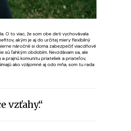
a. O to viac, že som obe deti vychovávala
tov, akým je aj do určitej miery flexibilný
smierne náročné si doma zabezpečiť viacdňové
 nie sú ľahkým obdobím. Nevzdávam sa, ale
a prajnú komunitu priateliek a priateľov,
nímajú ako vzájomné aj odo mňa, som tu rada
e vzťahy.