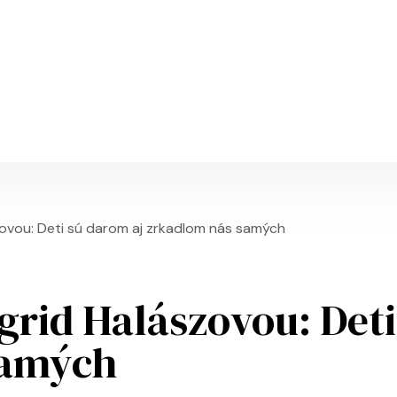
Skočiť na hlavný obsah
zovou: Deti sú darom aj zrkadlom nás samých
grid Halászovou: Deti
samých