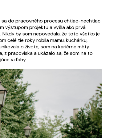
om sa do pracovného procesu chtiac-nechtiac
nym výstupom projektu a vyšla ako prvá
a. Nikdy by som nepovedala, že toto všetko je
om celé tie roky robila mamu, kuchárku,
nikovala o živote, som na kariérne méty
a, z pracoviska a ukázalo sa, že som na to
júce vzťahy.