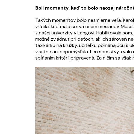
Boli momenty, keď to bolo naozaj nároč
Takých momentov bolo nesmierne veľa. Karolí
vrátila, keď mala sotva osem mesiacov. Musel
z našej univerzity v Langovi. Habilitovala so
možné zvládnuť pri deťoch, ak ich zároveň ne
taxikárku na krúžky, učiteľku pomáhajúcu s ú
vlastne ani nepomýšľala. Len som si vytrvalo 
spĺňaním kritérií pripravená. Za ničím sa vša