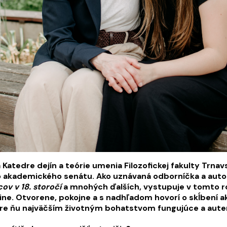
 Katedre dejín a teórie umenia Filozofickej fakulty Trnav
 akademického senátu. Ako uznávaná odborníčka a autor
cov v 18. storočí
a mnohých ďalších, vystupuje v tomto roz
ne. Otvorene, pokojne a s nadhľadom hovorí o skĺbení 
re ňu najväčším životným bohatstvom fungujúce a auten