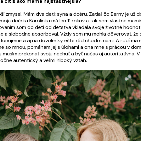
 cítiš ako mama najšťastnejšia?
ší zmysel. Mám dve deti: syna a dcéru. Zatiaľ čo Berny je už d
, moja dcérka Karolínka má len 11 rokov a tak som vlastne mam
ľovaním som do detí od detstva vkladala svoje životné hodnot
ne a slobodne absorboval. Vždy som mu mohla dôverovať, že s
lefonujeme a aj na dovolenky ešte rád chodí s nami. A robí 
enne so mnou, pomáham jej s úlohami a ona mne s prácou v do
s musím prekonať svoju nechuť a byť načas aj autoritatívna.
točne autentický a veľmi hlboký vzťah.