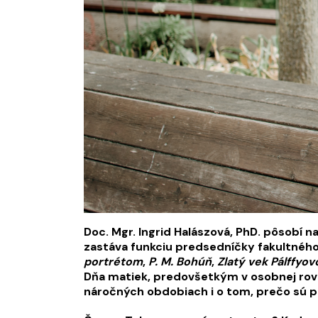
Doc. Mgr. Ingrid Halászová, PhD. pôsobí na
zastáva funkciu predsedníčky fakultného
portrétom
,
P. M. Bohúň
,
Zlatý vek Pálffyov
Dňa matiek, predovšetkým v osobnej rovi
náročných obdobiach i o tom, prečo sú p