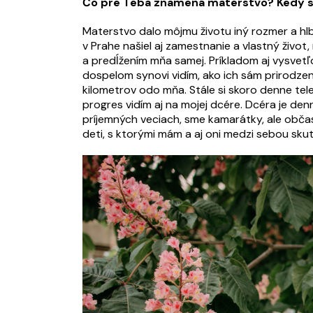
Čo pre Teba znamená materstvo? Kedy sa
Materstvo dalo môjmu životu iný rozmer a hlb
v Prahe našiel aj zamestnanie a vlastný život
a predĺžením mňa samej. Príkladom aj vysvet
dospelom synovi vidím, ako ich sám prirodze
kilometrov odo mňa. Stále si skoro denne te
progres vidím aj na mojej dcére. Dcéra je d
príjemných veciach, sme kamarátky, ale obča
deti, s ktorými mám a aj oni medzi sebou sku