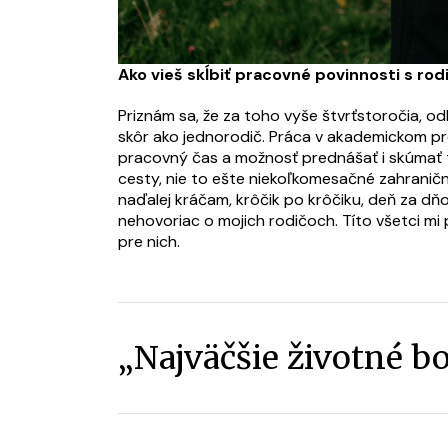
Ako vieš skĺbiť pracovné povinnosti s ro
Priznám sa, že za toho vyše štvrťstoročia, o
skôr ako jednorodič. Práca v akademickom pros
pracovný čas a možnosť prednášať i skúmať t
cesty, nie to ešte niekoľkomesačné zahraničn
naďalej kráčam, krôčik po krôčiku, deň za dň
nehovoriac o mojich rodičoch. Títo všetci m
pre nich.
Najväčšie životné b