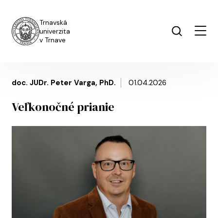
Skočiť na hlavný obsah
Trnavská
univerzita
v Trnave
doc. JUDr. Peter Varga, PhD.
01.04.2026
Veľkonočné prianie