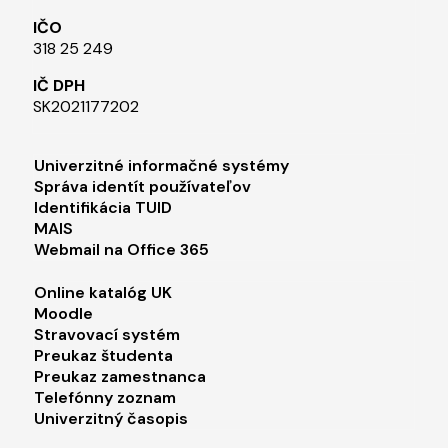
IČO
318 25 249
IČ DPH
SK2021177202​
Footer menu 1
Univerzitné informačné systémy
Správa identít používateľov
Identifikácia TUID
MAIS
Webmail na Office 365
Footer menu 2
Online katalóg UK
Moodle
Stravovací systém
Preukaz študenta
Preukaz zamestnanca
Telefónny zoznam
Univerzitný časopis