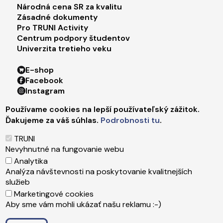
Footer menu 3
Národná cena SR za kvalitu
Zásadné dokumenty
Pro TRUNI Activity
Centrum podpory študentov
Univerzita tretieho veku
Footer menu 4
E-shop
Facebook
Instagram
X
Používame cookies na lepší používateľský zážitok.
LinkedIn
Ďakujeme za váš súhlas.
Podrobnosti tu
.
Youtube
Spotify
TRUNI
TikTok
Nevyhnutné na fungovanie webu
Analytika
Analýza návštevnosti na poskytovanie kvalitnejších
Päta
Správca obsahu
služieb
Technická podpora
Marketingové cookies
Vyhlásenie o prístupnosti
Aby sme vám mohli ukázať našu reklamu :-)
Ochrana osobných údajov
Cookies