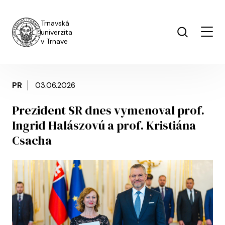
Skočiť na hlavný obsah
Trnavská
univerzita
v Trnave
PR
03.06.2026
Prezident SR dnes vymenoval prof.
Ingrid Halászovú a prof. Kristiána
Csacha