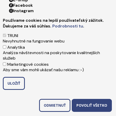
Footer menu 4
Facebook
Instagram
X
Používame cookies na lepší používateľský zážitok.
LinkedIn
Ďakujeme za váš súhlas.
Podrobnosti tu
.
Youtube
Spotify
TRUNI
TikTok
Nevyhnutné na fungovanie webu
Analytika
Analýza návštevnosti na poskytovanie kvalitnejších
Päta
Správca obsahu
služieb
Technická podpora
Marketingové cookies
Vyhlásenie o prístupnosti
Aby sme vám mohli ukázať našu reklamu :-)
Ochrana osobných údajov
Cookies
ULOŽIŤ
Copyright ©2026 Trnavská univerzita v Trnave
,
ODMIETNUŤ SÚHLAS
Upraviť preferencie cookies
Created by
ActivIT s.r.o.
ODMIETNUŤ
POVOLIŤ VŠETKO