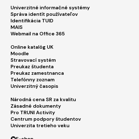
Footer menu 1
Univerzitné informačné systémy
Správa identít používateľov
Identifikácia TUID
MAIS
Webmail na Office 365
Footer menu 2
Online katalóg UK
Moodle
Stravovací systém
Preukaz študenta
Preukaz zamestnanca
Telefónny zoznam
Univerzitný časopis
Footer menu 3
Národná cena SR za kvalitu
Zásadné dokumenty
Pro TRUNI Activity
Centrum podpory študentov
Univerzita tretieho veku
E-shop