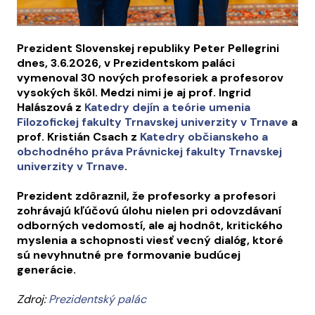
Prezident Slovenskej republiky Peter Pellegrini
dnes, 3.6.2026, v Prezidentskom paláci
vymenoval 30 nových profesoriek a profesorov
vysokých škôl. Medzi nimi je aj prof. Ingrid
Halászová z
Katedry dejín a teórie umenia
Filozofickej fakulty Trnavskej univerzity v Trnave
a
prof. Kristián Csach z
Katedry občianskeho a
obchodného práva Právnickej fakulty Trnavskej
univerzity v Trnave
.
Prezident zdôraznil, že profesorky a profesori
zohrávajú kľúčovú úlohu nielen pri odovzdávaní
odborných vedomostí, ale aj hodnôt, kritického
myslenia a schopnosti viesť vecný dialóg, ktoré
sú nevyhnutné pre formovanie budúcej
generácie.
Zdroj:
Prezidentský palác