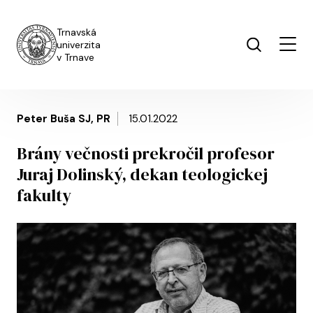
Skočiť na hlavný obsah
Trnavská
univerzita
v Trnave
Peter Buša SJ, PR
15.01.2022
Brány večnosti prekročil profesor
Juraj Dolinský, dekan teologickej
fakulty