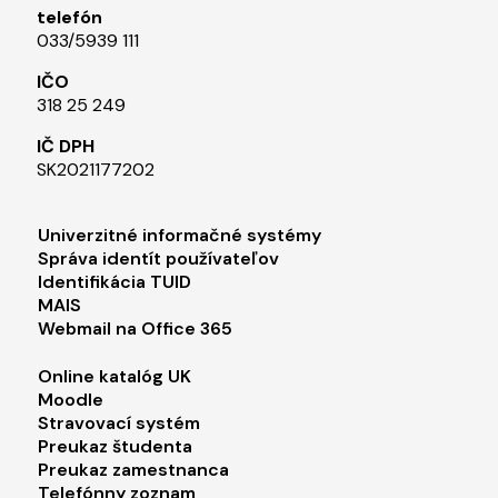
telefón
033/5939 111​
IČO
318 25 249
IČ DPH
SK2021177202​
Footer menu 1
Univerzitné informačné systémy
Správa identít používateľov
Identifikácia TUID
MAIS
Webmail na Office 365
Footer menu 2
Online katalóg UK
Moodle
Stravovací systém
Preukaz študenta
Preukaz zamestnanca
Telefónny zoznam