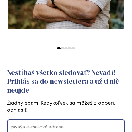
Predchádzajúce
Ďalej
Nestíhaš všetko sledovať? Nevadí!
Prihlás sa do newslettera a už ti nič
neujde
Žiadny spam. Kedykoľvek sa môžeš z odberu
odhlásiť.
Email