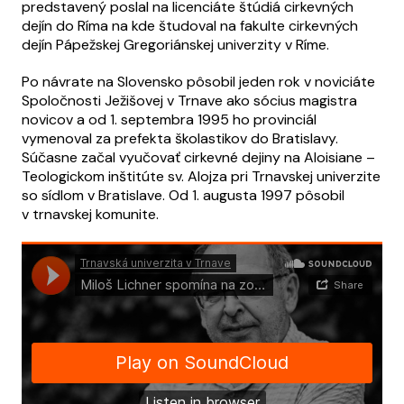
predstavený poslal na licenciáte štúdiá cirkevných
dejín do Ríma na kde študoval na fakulte cirkevných
dejín Pápežskej Gregoriánskej univerzity v Ríme.
Po návrate na Slovensko pôsobil jeden rok v noviciáte
Spoločnosti Ježišovej v Trnave ako sócius magistra
novicov a od 1. septembra 1995 ho provinciál
vymenoval za prefekta školastikov do Bratislavy.
Súčasne začal vyučovať cirkevné dejiny na Aloisiane –
Teologickom inštitúte sv. Alojza pri Trnavskej univerzite
so sídlom v Bratislave. Od 1. augusta 1997 pôsobil
v trnavskej komunite.