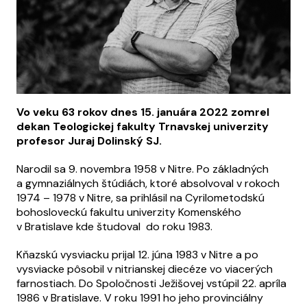
Vo veku 63 rokov dnes 15. januára 2022 zomrel
dekan Teologickej fakulty Trnavskej univerzity
profesor Juraj Dolinský SJ.
Narodil sa 9. novembra 1958 v Nitre. Po základných
a gymnaziálnych štúdiách, ktoré absolvoval v rokoch
1974 – 1978 v Nitre, sa prihlásil na Cyrilometodskú
bohosloveckú fakultu univerzity Komenského
v Bratislave kde študoval do roku 1983.
Kňazskú vysviacku prijal 12. júna 1983 v Nitre a po
vysviacke pôsobil v nitrianskej diecéze vo viacerých
farnostiach. Do Spoločnosti Ježišovej vstúpil 22. apríla
1986 v Bratislave. V roku 1991 ho jeho provinciálny