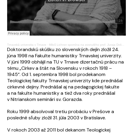
Trnavská univerzita v Trnave
·
Miloš Lichner spomína na zosnulého prof. Juraja Dolinského SJ
Doktorandskú skúšku zo slovenských dejín zložil 24.
júna 1998 na Fakulte humanistiky Trnavskej univerzity.
V júni 1999 obhájil na TU v Trnave dizertačnú prácu na
tému „Cirkev a štát na Slovensku v rokoch 1918 –
1945“. Od 1. septembra 1998 bol prodekanom
Teologickej fakulty Trnavskej univerzity kde prednášal
cirkevné dejiny. Prednášal aj na pedagogickej fakulte
a na fakulte humanistiky a tiež dva roky prednášal
v Nitrianskom seminári sv. Gorazda.
Roku 1999 absolvoval tretiu probáciu v Prešove a
posledné sľuby zložil 31. júla 2003 v Bratislave.
V rokoch 2003 až 2011 bol dekanom Teologickej