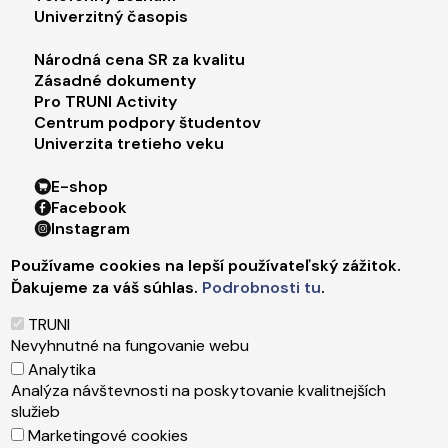
Univerzitný časopis
Footer menu 3
Národná cena SR za kvalitu
Zásadné dokumenty
Pro TRUNI Activity
Centrum podpory študentov
Univerzita tretieho veku
Footer menu 4
E-shop
Facebook
Instagram
X
Používame cookies na lepší používateľský zážitok.
LinkedIn
Ďakujeme za váš súhlas.
Podrobnosti tu
.
Youtube
Spotify
TRUNI
TikTok
Nevyhnutné na fungovanie webu
Analytika
Analýza návštevnosti na poskytovanie kvalitnejších
Päta
Správca obsahu
služieb
Technická podpora
Marketingové cookies
Vyhlásenie o prístupnosti