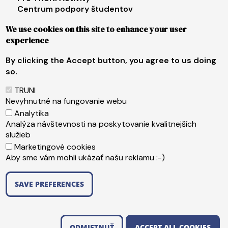
Centrum podpory študentov
Univerzita tretieho veku
We use cookies on this site to enhance your user
experience
Footer menu 4
E-shop
Facebook
By clicking the Accept button, you agree to us doing
Instagram
so.
X
LinkedIn
TRUNI
Youtube
Nevyhnutné na fungovanie webu
Spotify
Analytika
TikTok
Analýza návštevnosti na poskytovanie kvalitnejších
služieb
Marketingové cookies
Päta
Web content administrator
Aby sme vám mohli ukázať našu reklamu :-)
Technical operator
Accessibility statement
SAVE PREFERENCES
Copyright ©2026 Trnavská univerzita v Trnave
,
WITHDRAW CONSENT
Edit Cookie Preferences
Created by
ActivIT s.r.o.
ODMIETNUŤ
ACCEPT ALL COOKIES