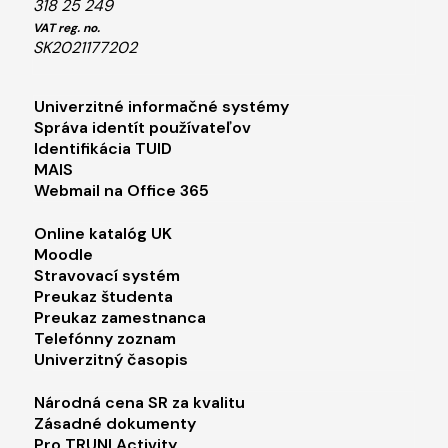
318 25 249
VAT reg. no.
SK2021177202
Footer menu 1
Univerzitné informačné systémy
Správa identít používateľov
Identifikácia TUID
MAIS
Webmail na Office 365
Footer menu 2
Online katalóg UK
Moodle
Stravovací systém
Preukaz študenta
Preukaz zamestnanca
Telefónny zoznam
Univerzitný časopis
Footer menu 3
Národná cena SR za kvalitu
Zásadné dokumenty
Pro TRUNI Activity