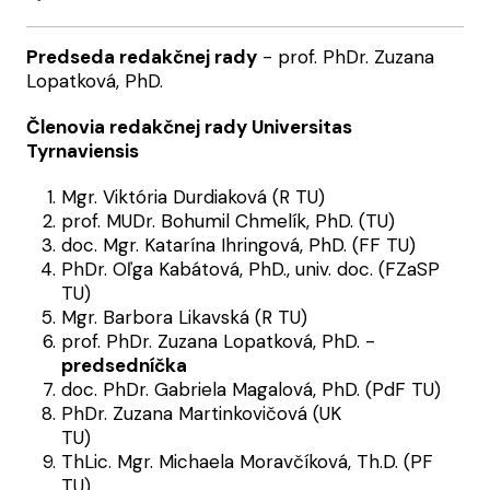
Predseda redakčnej rady
- prof. PhDr. Zuzana
Lopatková, PhD.
Členovia redakčnej rady Universitas
Tyrnaviensis
Mgr. Viktória Durdiaková (R TU)
prof. MUDr. Bohumil Chmelík, PhD. (TU)
doc. Mgr. Katarína Ihringová, PhD. (FF TU)
PhDr. Oľga Kabátová, PhD., univ. doc. (FZaSP
TU)
Mgr. Barbora Likavská (R TU)
prof. PhDr. Zuzana Lopatková, PhD. -
predsedníčka
doc. PhDr. Gabriela Magalová, PhD. (PdF TU)
PhDr. Zuzana Martinkovičová (UK
TU)
ThLic. Mgr. Michaela Moravčíková, Th.D. (PF
TU)