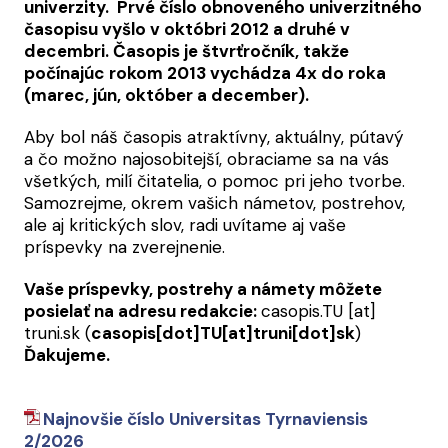
univerzity. Prvé číslo obnoveného univerzitného
časopisu vyšlo v októbri 2012 a druhé v
decembri. Časopis je štvrťročník, takže
počínajúc rokom 2013 vychádza 4x do roka
(marec, jún, október a december).
Aby bol náš časopis atraktívny, aktuálny, pútavý
a čo možno najosobitejší, obraciame sa na vás
všetkých, milí čitatelia, o pomoc pri jeho tvorbe.
Samozrejme, okrem vašich námetov, postrehov,
ale aj kritických slov, radi uvítame aj vaše
príspevky na zverejnenie.
Vaše príspevky, postrehy a námety môžete
posielať na adresu redakcie:
casopis.TU
[at]
truni.sk
(
casopis[dot]TU[at]truni[dot]sk
)
Ďakujeme.
Najnovšie číslo Universitas Tyrnaviensis
2/2026