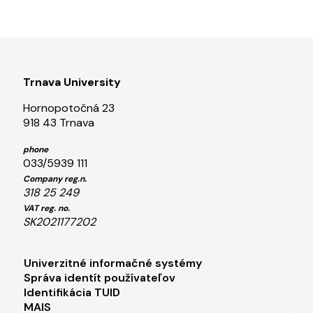
Trnava University
Hornopotočná 23
918 43 Trnava
phone
033/5939 111
Company reg.n.
318 25 249
VAT reg. no.
SK2021177202
Footer menu 1
Univerzitné informačné systémy
Správa identít používateľov
Identifikácia TUID
MAIS