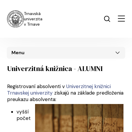
Skip to main content
Trnavská
univerzita
v Trnave
Menu
Univerzitná knižnica - ALUMNI
Registrovaní absolventi v
Univerzitnej knižnici
Trnavskej univerzity
získajú na základe predloženia
preukazu absolventa:
vyšší
počet