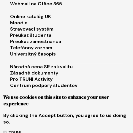
Webmail na Office 365
Footer menu 2
Online katalóg UK
Moodle
Stravovací systém
Preukaz študenta
Preukaz zamestnanca
Telefónny zoznam
Univerzitný časopis
Footer menu 3
Národná cena SR za kvalitu
Zásadné dokumenty
Pro TRUNI Activity
Centrum podpory študentov
Univerzita tretieho veku
We use cookies on this site to enhance your user
experience
Footer menu 4
E-shop
Facebook
By clicking the Accept button, you agree to us doing
Instagram
so.
X
LinkedIn
TRUNI