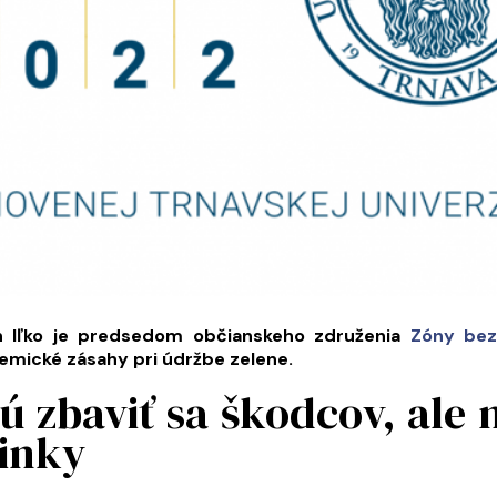
an Iľko je predsedom občianskeho združenia
Zóny bez
emické zásahy pri údržbe zelene.
ú zbaviť sa škodcov, ale
inky