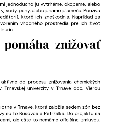
eľmi jednoducho ju vytrháme, okopeme, alebo
, vody, peny, alebo priamo plameňa. Používa
edátori), ktoré ich zneškodnia. Napríklad za
tvorením vhodného prostredia pre ich život
 burín.
v pomáha znižovať
 aktívne do procesu znižovania chemických
 Trnavskej univerzity v Trnave doc. Vierou
ilotne v Trnave, ktorá založila sedem zón bez
avy sú to Rusovce a Petržalka. Do projektu sa
bcami, ale ešte to nemáme oficiálne, zmluvou.