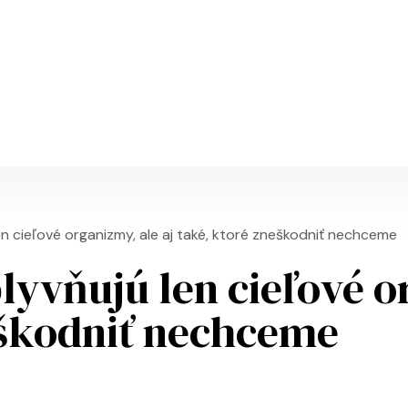
Skip to main content
en cieľové organizmy, ale aj také, ktoré zneškodniť nechceme
lyvňujú len cieľové o
eškodniť nechceme