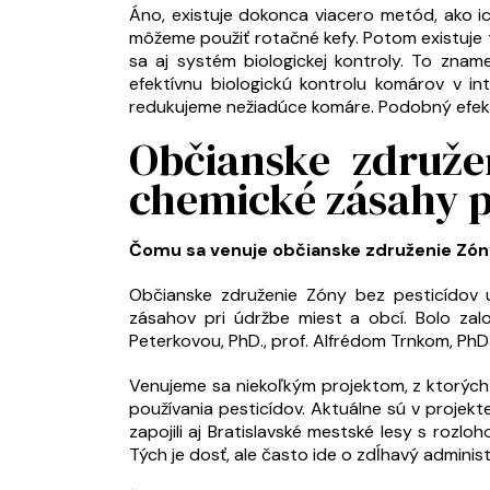
Áno, existuje dokonca viacero metód, ako i
môžeme použiť rotačné kefy. Potom existuje
sa aj systém biologickej kontroly. To zname
efektívnu biologickú kontrolu komárov v i
redukujeme nežiadúce komáre. Podobný efekt m
Občianske združe
chemické zásahy p
Čomu sa venuje občianske združenie Zón
Občianske združenie Zóny bez pesticídov 
zásahov pri údržbe miest a obcí. Bolo zal
Peterkovou, PhD., prof. Alfrédom Trnkom, PhD
Venujeme sa niekoľkým projektom, z ktorých a
používania pesticídov. Aktuálne sú v projekt
zapojili aj Bratislavské mestské lesy s rozl
Tých je dosť, ale často ide o zdĺhavý adminis