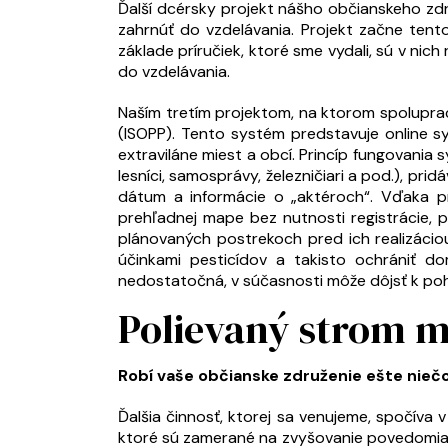
Ďalší dcérsky projekt nášho občianskeho zdr
zahrnúť do vzdelávania. Projekt začne tent
základe príručiek, ktoré sme vydali, sú v ni
do vzdelávania.
Naším tretím projektom, na ktorom spolupra
(ISOPP). Tento systém predstavuje online sys
extraviláne miest a obcí. Princíp fungovania 
lesníci, samosprávy, železničiari a pod.), 
dátum a informácie o „aktéroch“. Vďaka p
prehľadnej mape bez nutnosti registrácie, 
plánovaných postrekoch pred ich realizáci
účinkami pesticídov a takisto ochrániť d
nedostatočná, v súčasnosti môže dôjsť k pohy
Polievaný strom m
Robí vaše občianske združenie ešte niečo
Ďalšia činnosť, ktorej sa venujeme, spočíva v
ktoré sú zamerané na zvyšovanie povedomia