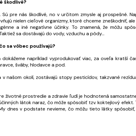
é škodlivé?
my. Sú pre nás škodlivé, no v určitom zmysle aj prospešné.
yvňujú nielen cieľové organizmy, ktoré chceme zneškodniť, al
agénne a iné negatívne účinky. To znamená, že môžu spôsob
aktiež sa dostávajú do vody, vzduchu a pôdy...
ečo sa vôbec používajú?
 dokážeme napríklad vyprodukovať viac, za oveľa kratší č
ravce, šváby, hlodavce a pod.
a v našom okolí, zostávajú stopy pesticídov, takzvané rezíd
re životné prostredie a zdravie ľudí je hodnotená samostatne,
 účinných látok naraz, čo môže spôsobiť tzv. koktejlový efekt
 My dnes v podstate nevieme, čo môžu tieto látky spôsobiť,