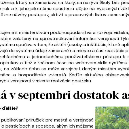
uženia, ktorý sa zameriava na školy, sa nazýva Školy bez pe
o rok a k jeho pilotnému spusteniu dôjde na vybraných zákla
ch rôzne návrhy postupov, aktivít a pracovných listov zamera
cujeme s ministerstvom pôdohospodárstva a rozvoja vidieka, 
tém založený na sprostredkovaní informácii verejnosti týkaj
systému spočíva v tom, že aktéri (osoby a inštitúcie, ktoré apl
pridávajú do systému údaje zamerané na miesto a čas realizácie
rehľadnému a jednoduchému používateľskému prístupu k
poplatkov a tiež v reálnom čase na webovom sídle systému. 
ou, na základe čoho sa môže verejnosť daným miestam vyhnúť
omáce a hospodárske zvieratá. Keďže aktuálna ohlasovaci
bu verejnosti v mieste realizácie postreku.
á v septembri dostatok a
 ďalšie?
 publikovaní príručiek pre mestá a verejnosť,
 o pesticídoch a spôsobe, akým ich môžeme