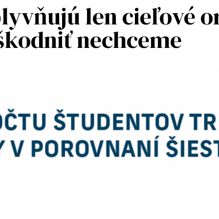
lyvňujú len cieľové o
eškodniť nechceme