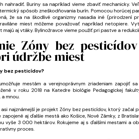
ch nahradiť. Buriny sa napríklad vieme zbaviť mechanicky. V
 termický spôsob zneškodňovania burín. Pomocou horúcej pary
ná, že sa na škodlivé organizmy nasadia iné (prirodzení pr
ntraviláne miest môžeme považovať napríklad netopiere. Vy
ajú aj vtáky. Bylinožravce vieme použiť pri pastve a redukcii
nie Zóny bez pesticído
ri údržbe miest
y bez pesticídov?
umožňuje mestám a verejnoprávnym zriadeniam zapojiť sa
ožené v roku 2018 na Katedre biológie Pedagogickej fakulty
. a mnou.
si najznámejší je projekt Zóny bez pesticídov, ktorý začal p
e zapojené aj ďalšie mestá ako Košice, Nové Zámky, z Bratisl
ohou vyše 3 000 hektárov. Rokujeme aj s ďalšími mestami a o
tratívny proces.