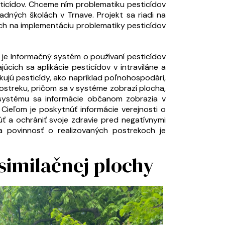
sticídov. Chceme ním problematiku pesticídov
dných školách v Trnave. Projekt sa riadi na
ných na implementáciu problematiky pesticídov
je Informačný systém o používaní pesticídov
úcich sa aplikácie pesticídov v intraviláne a
ikujú pesticídy, ako napríklad poľnohospodári,
 postreku, pričom sa v systéme zobrazí plocha,
 systému sa informácie občanom zobrazia v
Cieľom je poskytnúť informácie verejnosti o
 a ochrániť svoje zdravie pred negatívnymi
a povinnosť o realizovaných postrekoch je
similačnej plochy