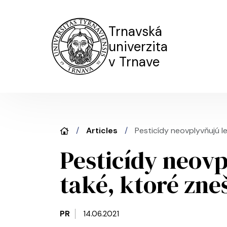
Trnavská
univerzita
v Trnave
Articles
Pesticídy neovplyvňujú l
Pesticídy neovp
také, ktoré zn
PR
14.06.2021