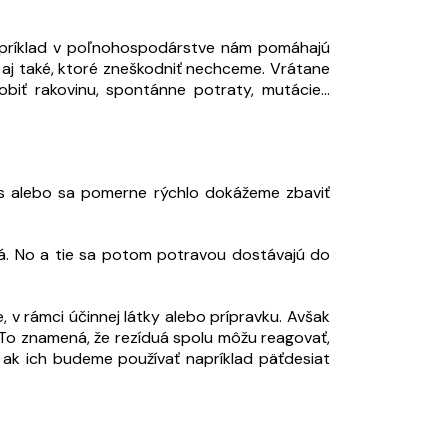
 Napríklad v poľnohospodárstve nám pomáhajú
e aj také, ktoré zneškodniť nechceme. Vrátane
iť rakovinu, spontánne potraty, mutácie...
as alebo sa pomerne rýchlo dokážeme zbaviť
uá. No a tie sa potom potravou dostávajú do
 v rámci účinnej látky alebo prípravku. Avšak
. To znamená, že rezíduá spolu môžu reagovať,
 ak ich budeme používať napríklad päťdesiat