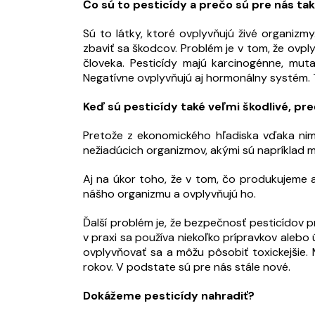
Čo sú to pesticídy a prečo sú pre nás tak
Sú to látky, ktoré ovplyvňujú živé organiz
zbaviť sa škodcov. Problém je v tom, že ovpl
človeka. Pesticídy majú karcinogénne, mut
Negatívne ovplyvňujú aj hormonálny systém. T
Keď sú pesticídy také veľmi škodlivé, pr
Pretože z ekonomického hľadiska vďaka nim
nežiadúcich organizmov, akými sú napríklad m
Aj na úkor toho, že v tom, čo produkujeme 
nášho organizmu a ovplyvňujú ho.
Ďalší problém je, že bezpečnosť pesticídov p
v praxi sa používa niekoľko prípravkov alebo
ovplyvňovať sa a môžu pôsobiť toxickejšie.
rokov. V podstate sú pre nás stále nové.
Dokážeme pesticídy nahradiť?